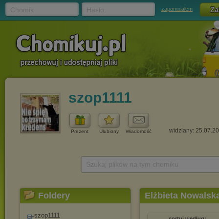
Chomik
Hasło
zapomniałem
szop1111
widziany: 25.07.2
Prezent
Ulubiony
Wiadomość
Szukaj plików na tym chomiku
Foldery
Elżbieta Nowalsk
szop1111
sortuj według: