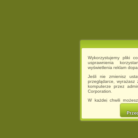
Wykorzystujemy pliki c
usprawnienia korzyst
wyświetlenia reklam dop
Jeśli nie zmienisz ust
przeglądarce, wyrażasz
komputerze przez admin
Corporation.
W każdej chwili możesz
cookies w swojej przeglą
w naszej Pol
Prze
http://chomikuj.pl/Polity
Jednocześnie informuje
może spowodować ogr
Chomikuj.pl.