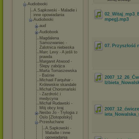
Audiobooki
A.Sapkowski - Maladie i
02_Witaj_mp3_E
inne opowiadania
mpeg)
.mp3
Audiobooki
aud
Audiobook
Magdalena
Samozwaniec -
07. Przyszłość 
Zalotnica niebieska
Marc Levy - A jeśli to
prawda
Margaret Atwood -
Ślepy zabójca
Marta Tomaszewska
- Baśnie
2007_12_26_Ćw
Michael Farquhar -
lżbieta_Nowals
Królewskie skandale
Michał Choromański
- Zazdrość i
medycyna
Michał Rudawski -
Mój obcy kraj
2007_12_ćwicze
Nesbo Jo - Trylogia z
ieta_Nowalska_
Oslo [Zlotopolsk
y]
Przesłuchan
e
A.Sapkow
ski -
Maladie i inne
opowiada
nia