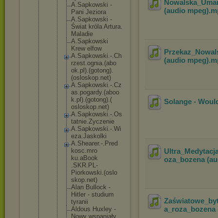
Nowalska_Umar
A.Sapkow
ski -
(audio mpeg)
.m
Pani Jeziora
A.Sapkow
ski -
Świat króla Artura.
Maladie
A.Sapkow
ski
Krew elfow
Przekaz_Nowal
A.Sapkow
ski.-.Ch
(audio mpeg)
.m
rzest.og
nia.(abo
ok.pl).(
gotong).
(oslosko
p.net)
A.Sapkow
ski.-.Cz
as.pogar
dy.(aboo
k.pl).(g
otong).(
Solange - Woul
osloskop
.net)
A.Sapkow
ski.-.Os
tatnie.Z
yczenie
A.Sapkow
ski.-.Wi
eza.Jask
olki
A.Sheare
r.-.Pred
kosc.mro
Ultra_Medytacj
ku.aBook
oza_bozena (au
.SKR.PL-
Piorkows
ki.(oslo
skop.net
)
Alan Bullock -
Hitler - studium
Zaświatowe_by
tyranii
a_roza_bozena 
Aldous Huxley -
Nowy wspaniał
y