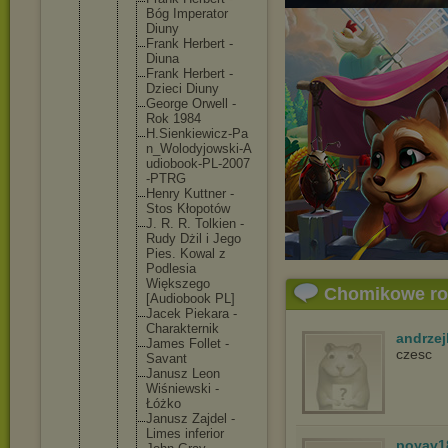
Bóg Imperato
r
Diuny
Frank Herbert -
Diuna
Frank Herbert -
Dzieci Diuny
George Orwell -
Rok 1984
H.Sienki
ewicz-Pa
n_Wolody
jowski-A
udiobook
-PL-2007
-PTRG
Henry Kuttner -
Stos Kłopotów
J. R. R. Tolkien -
Rudy Dżil i Jego
Pies. Kowal z
Podlesia
Większeg
o
Chomikowe r
[Audiobo
ok PL]
Jacek Piekara -
Charakte
rnik
andrzej
James Follet -
czesc
Savant
Janusz Leon
Wiśniews
ki -
Łóżko
Janusz Zajdel -
Limes inferior
poyav1