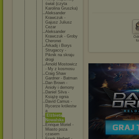
świat (czyta
Karolina Gruszka)
Aleksand
er
Krawczuk -
Gajusz Juliusz
Cezar
Aleksand
er
Krawczuk - Groby
Odt
Cheronei
fo
Arkadij i Borys
Strugacc
y -
Piknik na skraju
drogi
Arnold Mostowic
z
- My z kosmosu
Craig Shaw
Gardner - Batman
Dan Brown -
Anioły i demony
Daniel Silva -
Książę ognia
David Camus -
Rycerze królestw
a
Elżbieta
Nowalska
Enrique Moriel -
Miasto poza
czasem
Frank Herbert -