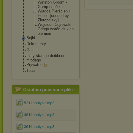
Winston Groom -
Gump i spółka
Władca Pierścieni+
Hobbit [seeded by
Zlotopolsky
]
Wojciech Cejrowski -
Gringo wśród dzikich
plemion
Bajki
Dokumenty
Galeria
Listy starego diabła do
młodego
Prywatne
Teatr
Ostatnio pobierane pliki
52.Hipnotyzer.mp3
48.Hipnotyzer.mp3
36.Hipnotyzer.mp3