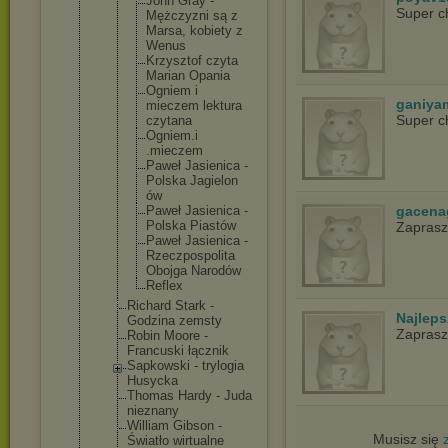
John Gray -
Super c
Mężczyzn
i są z
Marsa, kobiety z
Wenus
Krzyszto
f czyta
Marian Opania
Ogniem i
ganiya
mieczem lektura
Super c
czytana
Ogniem.i
.mieczem
Paweł Jasienic
a -
Polska Jagielon
ów
Paweł Jasienic
a -
gacena
Polska Piastów
Zapras
Paweł Jasienic
a -
Rzeczpos
polita
Obojga Narodów
Reflex
Richard Stark -
Najlep
Godzina zemsty
Zapras
Robin Moore -
Francuski łącznik
Sapkowski - trylogia
Husycka
Thomas Hardy - Juda
nieznany
William Gibson -
Musisz się
Światło wirtualne