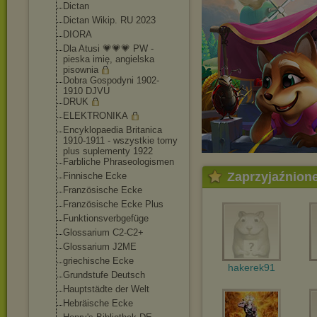
Dictan
Dictan Wikip. RU 2023
DIORA
Dla Atusi 💗💗💗 PW -
pieska imię, angielska
pisownia
Dobra Gospodyni 1902-
1910 DJVU
DRUK
ELEKTRONIKA
Encyklopaedia Britanica
1910-1911 - wszystkie tomy
plus suplementy 1922
Farbliche Phraseologismen
Zaprzyjaźnion
Finnische Ecke
Französische Ecke
Französische Ecke Plus
Funktionsverbgefü
ge
Glossarium C2-C2+
Glossarium J2ME
griechische Ecke
hakerek91
Grundstufe Deutsch
Hauptstädte der Welt
Hebräische Ecke