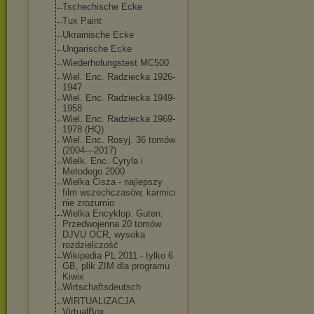
Tschechische Ecke
Tux Paint
Ukrainische Ecke
Ungarische Ecke
Wiederholungstest MC500
Wiel. Enc. Radziecka 1926-
1947
Wiel. Enc. Radziecka 1949-
1958
Wiel. Enc. Radziecka 1969-
1978 (HQ)
Wiel. Enc. Rosyj. 36 tomów
(2004—2017)
Wielk. Enc. Cyryla i
Metodego 2000
Wielka Cisza - najlepszy
film wszechczasów, karmici
nie zrozumio
Wielka Encyklop. Guten.
Przedwojenna 20 tomów
DJVU OCR, wysoka
rozdzielczość
Wikipedia PL 2011 - tylko 6
GB, plik ZIM dla programu
Kiwix
Wirtschaftsdeutsc
h
WIRTUALIZACJA
VirtualBox