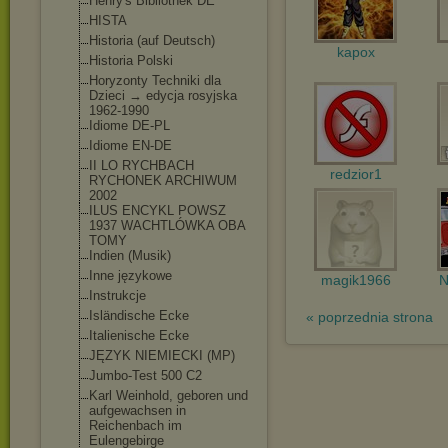
Henry's Bibliothek DE
HISTA
Historia (auf Deutsch)
kapox
Historia Polski
Horyzonty Techniki dla
Dzieci → edycja rosyjska
1962-1990
Idiome DE-PL
Idiome EN-DE
II LO RYCHBACH
redzior1
RYCHONEK ARCHIWUM
2002
ILUS ENCYKL POWSZ
1937 WACHTLÓWKA OBA
TOMY
Indien (Musik)
Inne językowe
magik1966
N
Instrukcje
Isländische Ecke
« poprzednia strona
Italienische Ecke
JĘZYK NIEMIECKI (MP)
Jumbo-Test 500 C2
Karl Weinhold, geboren und
aufgewachsen in
Reichenbach im
Eulengebirge