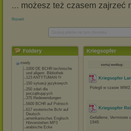
Rozwiń
Szukaj plików na tym chomiku
Foldery
Kriegsopfer
rowdy
sortuj według:
1000 DE BCHR technische
und allgem. Bibliothek
123 ANTYTUMAN !!!
Kriegsopfer La
150 sytuacji językowych
Polegli w czasie WW2
250 zdań dla
początkujących
375 Redewendungen
5600 BCHR auf Polnisch
Kriegsopfer Re
617 esoterische Bchr auf
Deutsch
Gefallene, Vermisste 
amerikanisches Englisch
1945
Hörverstehen MP3
arabische Ecke