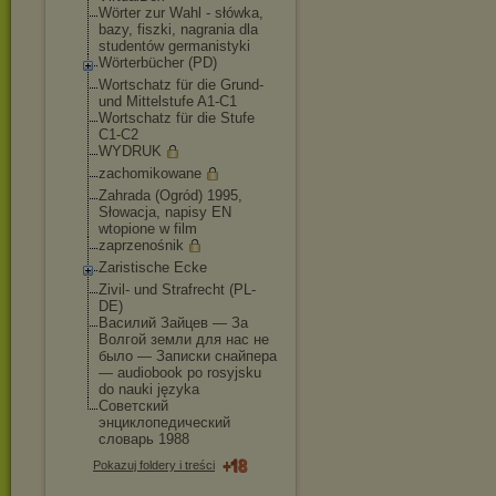
Wörter zur Wahl - słówka,
bazy, fiszki, nagrania dla
studentów germanistyki
Wörterbücher (PD)
Wortschatz für die Grund-
und Mittelstufe A1-C1
Wortschatz für die Stufe
C1-C2
WYDRUK
zachomikowane
Zahrada (Ogród) 1995,
Słowacja, napisy EN
wtopione w film
zaprzenośnik
Zaristische Ecke
Zivil- und Strafrecht (PL-
DE)
Василий Зайцев — За
Волгой земли для нас не
было — Записки снайпера
— audiobook po rosyjsku
do nauki języka
Советский
энциклопедический
словарь 1988
Pokazuj foldery i treści