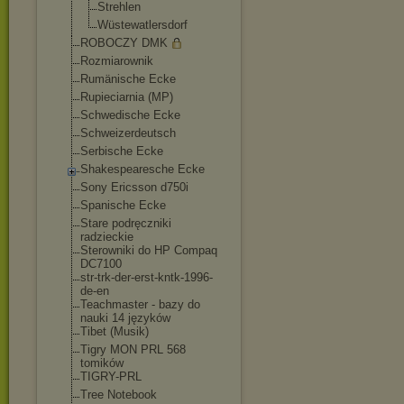
Strehlen
Wüstewatlersdo
rf
ROBOCZY DMK
Rozmiarownik
Rumänische Ecke
Rupieciarnia (MP)
Schwedische Ecke
Schweizerdeutsch
Serbische Ecke
Shakespearesche Ecke
Sony Ericsson d750i
Spanische Ecke
Stare podręczniki
radzieckie
Sterowniki do HP Compaq
DC7100
str-trk-der-erst-
kntk-1996-
de-en
Teachmaster - bazy do
nauki 14 języków
Tibet (Musik)
Tigry MON PRL 568
tomików
TIGRY-PRL
Tree Notebook