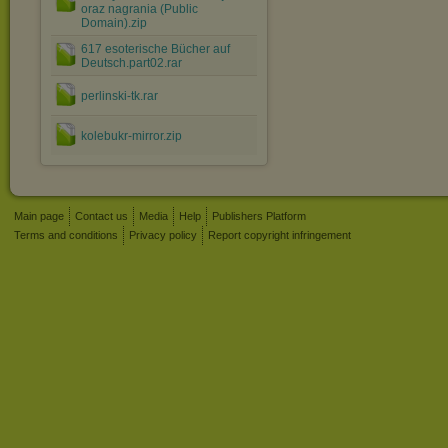
oraz nagrania (Public
Domain).zip
617 esoterische Bücher auf
Deutsch.part02.rar
perlinski-tk.rar
kolebukr-mirror.zip
Main page
Contact us
Media
Help
Publishers Platform
Terms and conditions
Privacy policy
Report copyright infringement