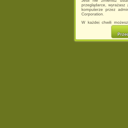
Jeśli nie zmienisz ust
przeglądarce, wyrażasz
komputerze przez admin
Corporation.
W każdej chwili możesz
cookies w swojej przeglą
w naszej Pol
Prze
http://chomikuj.pl/Polity
Jednocześnie informuje
może spowodować ogr
Chomikuj.pl.
W przypadku braku twojej
prosimy o opuszczenie se
Wykorzystanie plików c
(dostosowanie reklam do
działań marketingowych).
Wyrażenie sprzeciwu spo
będzie dopasowana do Tw
wyświetlona przypadkowo
Istnieje możliwość zmian
sposób uniemożliwiając
urządzeniu końcowym. M
dokonując odpowiednich
internetowej.