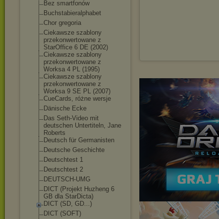
Bez smartfonów
Buchstabieralphab
et
Chor gregoria
Ciekawsze szablony
przekonwertowane z
StarOffice 6 DE (2002)
Ciekawsze szablony
przekonwertowane z
Worksa 4 PL (1995)
Ciekawsze szablony
przekonwertowane z
Worksa 9 SE PL (2007)
CueCards, różne wersje
Dänische Ecke
Das Seth-Video mit
deutschen Untertiteln, Jane
Roberts
Deutsch für Germanisten
Deutsche Geschichte
Deutschtest 1
Deutschtest 2
DEUTSCH-UMG
DICT (Projekt Huzheng 6
GB dla StarDicta)
DICT (SD, GD...)
DICT (SOFT)