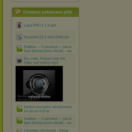
Ostatnio pobierane pliki
Lupa PRO 1.1.4.apk
linuxmint-22.2-xfce-64bit.iso
Diatłow — Czarnobyl — jak to
było (tłumaczenie nieofic....rar
Ein, zwei, Polizei rave mix
Hitler (full vidéo).mp4
Niemiecki dla całkowicie
oglądaj online
początkujących.
bardzo porządny obrazkowiec
en-de-es-it-fr.rar
Diatłow — Czarnobyl — jak to
było (tłumaczenie nieofic....rar
Fonetyka niemiecka - lekcje