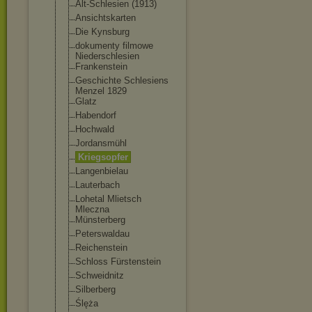
Alt-Schlesien (1913)
Ansichtskarten
Die Kynsburg
dokumenty filmowe
Niederschlesie
n
Frankenstein
Geschichte Schlesiens
Menzel 1829
Glatz
Habendorf
Hochwald
Jordansmühl
Kriegsopfer
Langenbielau
Lauterbach
Lohetal Mlietsch
Mleczna
Münsterberg
Peterswaldau
Reichenstein
Schloss Fürstenstein
Schweidnitz
Silberberg
Ślęża