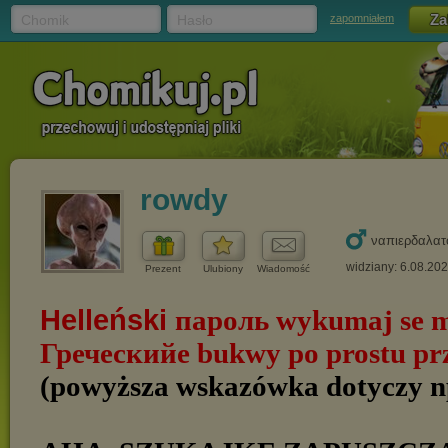
Chomik
Hasło
zapomniałem
rowdy
ναπιερδαλατ
widziany: 6.08.20
Prezent
Ulubiony
Wiadomość