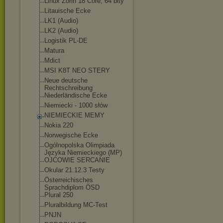
Linux Zorin 18 Core, 64 bity
Litauische Ecke
LK1 (Audio)
LK2 (Audio)
Logistik PL-DE
Matura
Mdict
MSI K8T NEO STERY
Neue deutsche
Rechtschreibung
Niederländische Ecke
Niemiecki - 1000 słów
NIEMIECKIE MEMY
Nokia 220
Norwegische Ecke
Ogólnopolska Olimpiada
Języka Niemieckiego (MP)
OJCOWIE SERCANIE
Okular 21.12.3 Testy
Österreichisches
Sprachdiplom ÖSD
Plural 250
Pluralbildung MC-Test
PNJN