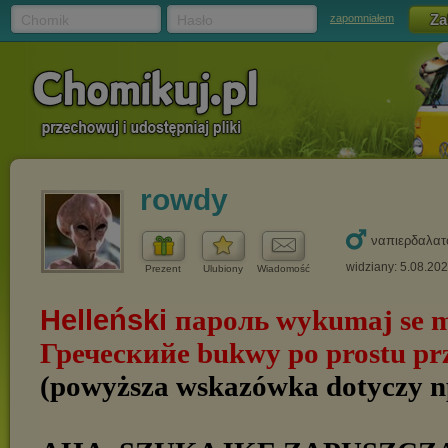
Chomik
Hasło
zapomniałem
rowdy
ναπιερδαλατ
widziany: 5.08.20
Prezent
Ulubiony
Wiadomość