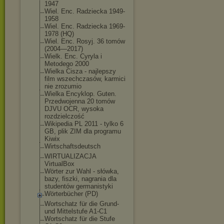
1947
Wiel. Enc. Radziecka 1949-
1958
Wiel. Enc. Radziecka 1969-
1978 (HQ)
Wiel. Enc. Rosyj. 36 tomów
(2004—2017)
Wielk. Enc. Cyryla i
Metodego 2000
Wielka Cisza - najlepszy
film wszechczasów, karmici
nie zrozumio
Wielka Encyklop. Guten.
Przedwojenna 20 tomów
DJVU OCR, wysoka
rozdzielczość
Wikipedia PL 2011 - tylko 6
GB, plik ZIM dla programu
Kiwix
Wirtschaftsdeutsc
h
WIRTUALIZACJA
VirtualBox
Wörter zur Wahl - słówka,
bazy, fiszki, nagrania dla
studentów germanistyki
Wörterbücher (PD)
Wortschatz für die Grund-
und Mittelstufe A1-C1
Wortschatz für die Stufe