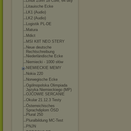
Linux Zorin 18 Core, 64 bity
Litauische Ecke
LK1 (Audio)
LK2 (Audio)
Logistik PL-DE
Matura
Mdict
MSI K8T NEO STERY
Neue deutsche
Rechtschreibung
Niederländische Ecke
Niemiecki - 1000 słów
NIEMIECKIE MEMY
Nokia 220
Norwegische Ecke
Ogólnopolska Olimpiada
Języka Niemieckiego (MP)
OJCOWIE SERCANIE
Okular 21.12.3 Testy
Österreichisches
Sprachdiplom ÖSD
Plural 250
Pluralbildung MC-Test
PNJN