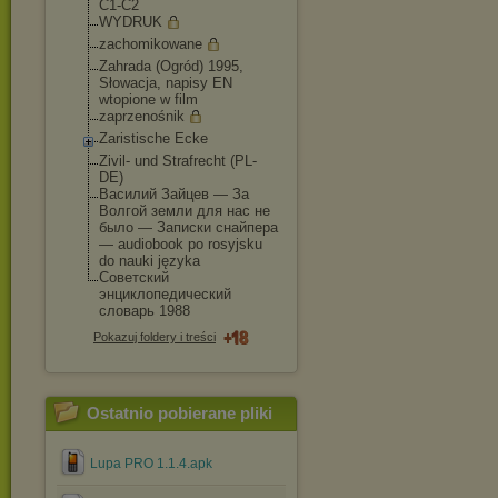
C1-C2
WYDRUK
zachomikowane
Zahrada (Ogród) 1995,
Słowacja, napisy EN
wtopione w film
zaprzenośnik
Zaristische Ecke
Zivil- und Strafrecht (PL-
DE)
Василий Зайцев — За
Волгой земли для нас не
было — Записки снайпера
— audiobook po rosyjsku
do nauki języka
Советский
энциклопедический
словарь 1988
Pokazuj foldery i treści
Ostatnio pobierane pliki
Lupa PRO 1.1.4.apk