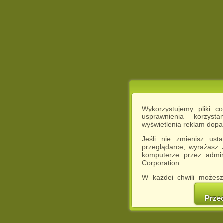
Wykorzystujemy pliki c
usprawnienia korzyst
wyświetlenia reklam dop
Jeśli nie zmienisz ust
przeglądarce, wyrażasz
komputerze przez admin
Corporation.
W każdej chwili możesz
cookies w swojej przeglą
w naszej Pol
Prze
http://chomikuj.pl/Polity
Jednocześnie informuje