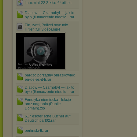
linuxmint-22.2-xfce-64bit.iso
Diatłow — Czarnobyl — jak to
było (tłumaczenie nieofic....rar
Ein, zwei, Polizei rave mix
Hitler (full vidéo).mp4
Niemiecki dla całkowicie
oglądaj online
początkujących.
bardzo porządny obrazkowiec
en-de-es-it-fr.rar
Diatłow — Czarnobyl — jak to
było (tłumaczenie nieofic....rar
Fonetyka niemiecka - lekcje
oraz nagrania (Public
Domain).zip
617 esoterische Bücher auf
Deutsch.part02.rar
perlinski-tk.rar