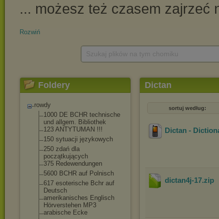
Rozwiń
Szukaj plików na tym chomiku
Foldery
Dictan
rowdy
sortuj według:
1000 DE BCHR technische
und allgem. Bibliothek
123 ANTYTUMAN !!!
Dictan - Dictio
150 sytuacji językowych
250 zdań dla
początkujących
375 Redewendungen
5600 BCHR auf Polnisch
dictan4j-17
.zip
617 esoterische Bchr auf
Deutsch
amerikanisches Englisch
Hörverstehen MP3
arabische Ecke