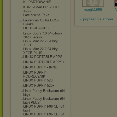
KLIPARTOWANIE
KURS-TV-ALLES-GUT
E
magik1966
N
<===
Lateinische Ecke
« poprzednia strona
Laufendes C2 für DOS-
Freaks
LICHT-READ-BG
Linux Bodhi 7.0 64-bitowy
2023, leciutki
Linux Mint 22.2 64 bity
XFCE
Linux Mint 22.2 64 bity
XFCE PLUS
LINUX PORTABLE APPS
LINUX PORTABLE APPS+
LINUX PUPPY - INNE
LINUX PUPPY -
PODRĘCZNIK
LINUX PUPPY 520
LINUX PUPPY 520+
Linux Puppy Bookworm (64
bity)
Linux Puppy Bookworm (64
bity) PLUS
LINUX PUPPY F96 CE (64
bity)
LINUX PUPPY F96 CE (64