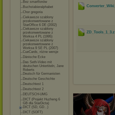
Bez smartfonów
Converter_Wiki
Buchstabieralphab
et
Chor gregoria
Ciekawsze szablony
przekonwertowane z
StarOffice 6 DE (2002)
Ciekawsze szablony
ZD_Tools_1_3
.
przekonwertowane z
Worksa 4 PL (1995)
Ciekawsze szablony
przekonwertowane z
Worksa 9 SE PL (2007)
CueCards, różne wersje
Dänische Ecke
Das Seth-Video mit
deutschen Untertiteln, Jane
Roberts
Deutsch für Germanisten
Deutsche Geschichte
Deutschtest 1
Deutschtest 2
DEUTSCH-UMG
DICT (Projekt Huzheng 6
GB dla StarDicta)
DICT (SD, GD...)
DICT (SOFT)