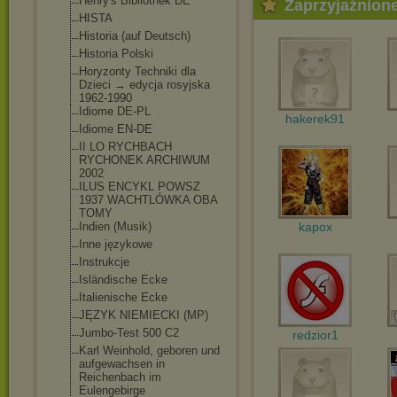
Henry's Bibliothek DE
Zaprzyjaźnion
HISTA
Historia (auf Deutsch)
Historia Polski
Horyzonty Techniki dla
Dzieci → edycja rosyjska
1962-1990
Idiome DE-PL
hakerek91
Idiome EN-DE
II LO RYCHBACH
RYCHONEK ARCHIWUM
2002
ILUS ENCYKL POWSZ
1937 WACHTLÓWKA OBA
TOMY
Indien (Musik)
kapox
Inne językowe
Instrukcje
Isländische Ecke
Italienische Ecke
JĘZYK NIEMIECKI (MP)
Jumbo-Test 500 C2
redzior1
Karl Weinhold, geboren und
aufgewachsen in
Reichenbach im
Eulengebirge