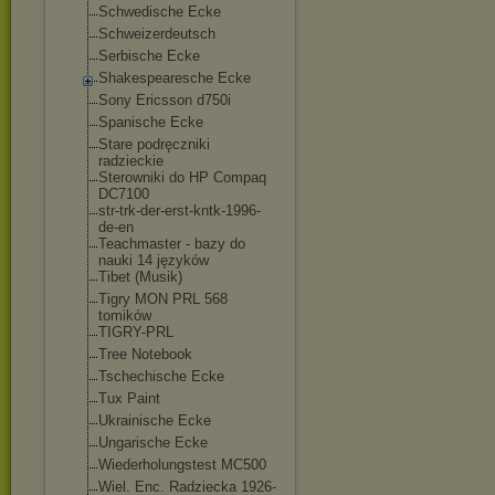
Schwedische Ecke
Schweizerdeutsch
Serbische Ecke
Shakespearesche Ecke
Sony Ericsson d750i
Spanische Ecke
Stare podręczniki
radzieckie
Sterowniki do HP Compaq
DC7100
str-trk-der-erst-
kntk-1996-
de-en
Teachmaster - bazy do
nauki 14 języków
Tibet (Musik)
Tigry MON PRL 568
tomików
TIGRY-PRL
Tree Notebook
Tschechische Ecke
Tux Paint
Ukrainische Ecke
Ungarische Ecke
Wiederholungstest MC500
Wiel. Enc. Radziecka 1926-