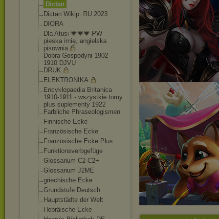
Dictan
Dictan Wikip. RU 2023
DIORA
Dla Atusi 💗💗💗 PW -
pieska imię, angielska
pisownia
Dobra Gospodyni 1902-
1910 DJVU
DRUK
ELEKTRONIKA
Encyklopaedia Britanica
1910-1911 - wszystkie tomy
plus suplementy 1922
Farbliche Phraseologismen
Finnische Ecke
Französische Ecke
Französische Ecke Plus
Funktionsverbgefü
ge
Glossarium C2-C2+
Glossarium J2ME
griechische Ecke
Grundstufe Deutsch
Hauptstädte der Welt
Hebräische Ecke