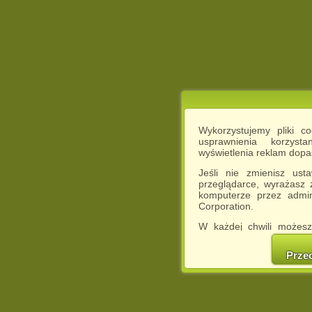
Wykorzystujemy pliki c
usprawnienia korzyst
wyświetlenia reklam dop
Jeśli nie zmienisz ust
przeglądarce, wyrażasz
komputerze przez admin
Corporation.
W każdej chwili możesz
cookies w swojej przeglą
w naszej Pol
Prze
http://chomikuj.pl/Polity
Jednocześnie informuje
może spowodować ogr
Chomikuj.pl.