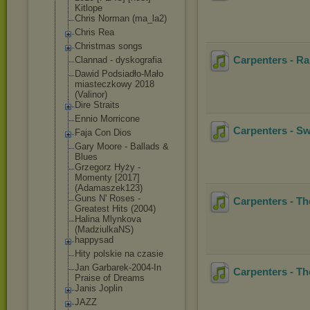
Kitlope
Chris Norman (ma_la2)
Chris Rea
Christmas songs
Carpenters - R
Clannad - dyskografia
Dawid Podsiadło-Mało
miasteczkowy 2018
(Valinor)
Dire Straits
Ennio Morricone
Carpenters - S
Faja Con Dios
Gary Moore - Ballads &
Blues
Grzegorz Hyży -
Momenty [2017]
(Adamaszek123)
Guns N' Roses -
Carpenters - Th
Greatest Hits (2004)
Halina Mlynkova
(MadziulkaNS)
happysad
Hity polskie na czasie
Jan Garbarek-2004-
In
Carpenters - T
Praise of Dreams
Janis Joplin
JAZZ