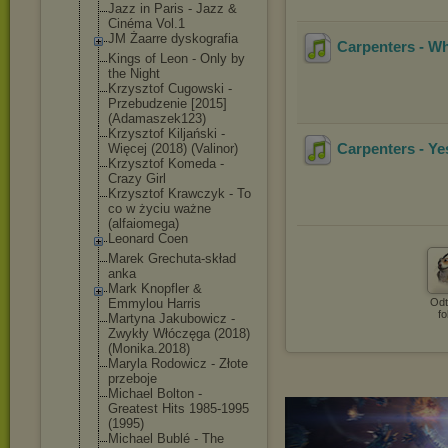
Jazz in Paris - Jazz &
Cinéma Vol.1
JM Żaarre dyskografia
Carpenters - Wh
Kings of Leon - Only by
the Night
Krzysztof Cugowski -
Przebudzenie [2015]
(Adamaszek123)
Krzysztof Kiljański -
Carpenters - Y
Więcej (2018) (Valinor)
Krzysztof Komeda -
Crazy Girl
Krzysztof Krawczyk - To
co w życiu ważne
(alfaiomega)
Leonard Coen
Marek Grechuta-skład
anka
Mark Knopfler &
Emmylou Harris
Odt
fo
Martyna Jakubowicz -
Zwykły Włóczęga (2018)
(Monika.2018)
Maryla Rodowicz - Złote
przeboje
Michael Bolton -
Greatest Hits 1985-1995
(1995)
Michael Bublé - The