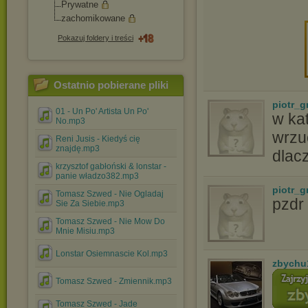
Prywatne
zachomikowane
Pokazuj foldery i treści
Ostatnio pobierane pliki
piotr_g
01 - Un Po' Artista Un Po'
w kat
No.mp3
wrzu
Reni Jusis - Kiedyś cię
znajdę.mp3
dlac
krzysztof gabłoński & lonstar -
panie władzo382.mp3
piotr_g
Tomasz Szwed - Nie Ogladaj
pzdr
Sie Za Siebie.mp3
Tomasz Szwed - Nie Mow Do
Mnie Misiu.mp3
Lonstar Osiemnascie Kol.mp3
zbychu
Tomasz Szwed - Zmiennik.mp3
Tomasz Szwed - Jade