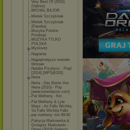
Very Best Of (2016)
(Valinor)
MICHAL BAJOR
Mietek Szczęśniak
Mietek Szczęśniak
(Flandra)
Muzyka Polskie
Przeboje
MUZYKA TYLKO
POLSKA
Myslovitz
Nagrania
Najpiękniejsze melodie
filmowe
Natalia Przybysz - Prąd
[2014] [MP3@320]
Nena
Nena - Das Beste Von
Nena (2010) - Pop
[www.torrentaz
os.com]
Pat Metheny - Kin
Pat Metheny & Lyle
Mays - As Falls Wichita,
So Falls Wichita Falls
pat metheny- trio 99-00
Patrycja Markowska &
Grzegorz Markowski -
Droga (2019) (Valinor)