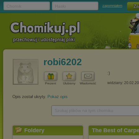
Chomik
Hasło
zapomniałem
robi6202
:)
widziany: 20.02.2
Prezent
Ulubiony
Wiadomość
Opis został ukryty.
Pokaż opis
Szukaj plików na tym chomiku
Foldery
The Best of Carp