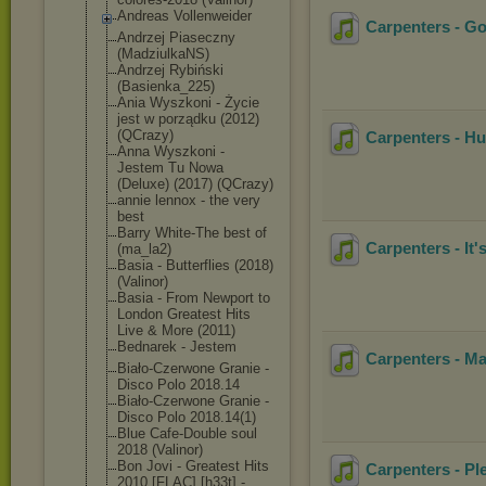
Andreas Vollenweider
Carpenters - G
Andrzej Piaseczny
(MadziulkaNS)
Andrzej Rybiński
(Basienka_225)
Ania Wyszkoni - Życie
jest w porządku (2012)
(QCrazy)
Carpenters - Hu
Anna Wyszkoni -
Jestem Tu Nowa
(Deluxe) (2017) (QCrazy)
annie lennox - the very
best
Barry White-The best of
Carpenters - It
(ma_la2)
Basia - Butterflies (2018)
(Valinor)
Basia - From Newport to
London Greatest Hits
Live & More (2011)
Bednarek - Jestem
Carpenters - Mak
Biało-Czerwone Granie -
Disco Polo 2018.14
Biało-Czerwone Granie -
Disco Polo 2018.14(1)
Blue Cafe-Double soul
2018 (Valinor)
Bon Jovi - Greatest Hits
Carpenters - Pl
2010 [FLAC] [h33t] -