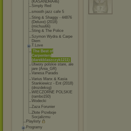
(KASANDRA46)
Simply Red
smooth jazz cafe 5
Sting & Shaggy - 44876
(Deluxe) (2018)
(michuu66)
Sting & The Police
Szymon Wydra & Carpe
Diem
T.Love
The Best of
Carpenters
(darekblaszczy
k1211)
Utwory polskie stare, ale
jare (Ania_GR)
Vanesa Paradis
Varius Manx & Kasia
Stankiewicz - Ent (2018)
(drozdeksg)
WIECZORNE POLSKIE
(rambo150)
Wodecki
Zaza Forunier
Złote Przeboje
Socjalizmu
Playlisty
Programy