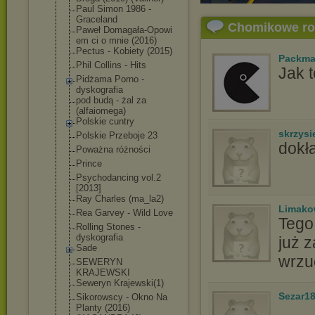
Paul Simon 1986 -
Graceland
Chomikowe r
Paweł Domagała-Opowi
em ci o mnie (2016)
Pectus - Kobiety (2015)
Packm
Phil Collins - Hits
Jak t
Pidżama Porno -
dyskografia
pod budą - żal za
(alfaiomega)
Polskie cuntry
skrzysi
Polskie Przeboje 23
dokła
Poważna różności
Prince
Psychodancing vol.2
[2013]
Ray Charles (ma_la2)
Limak
Rea Garvey - Wild Love
Tego 
Rolling Stones -
dyskografia
już 
Sade
wrzu
SEWERYN
KRAJEWSKI
Seweryn Krajewski(1)
Sezar1
Sikorowscy - Okno Na
Planty (2016)