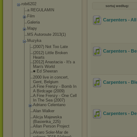
robi6202
sortuj według:
a REGULAMIN
Film
Carpenters - Al
Galeria
Mapy
MS Autoroute 2013(1)
Muzyka
(2007) Not Too Late
Carpenters - Be
(2012) Little Broken
Hearts
[2012] Anastacia - It's a
Man's World
■ Ed Sheeran
2000 live in concert,
Gent, Belgium
Carpenters - Bl
A Fine Frenzy - Bomb In
A Birdcage (2009)
A Fine Frenzy - One Cell
In The Sea (2007)
Adriano Celentano
Alan Walker
Carpenters - D
Alicja Majewska
(Basienka_225)
Allan Person Project
Alvaro Soler-Mar de
colores-2018 (Valinor)