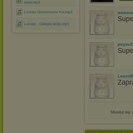
dalej.mp3
Lonstar Osiemnascie Kol.mp3
wawasa
Supe
Lonstar - Odległe wizje.mp3
poyav1
Supe
LeonxD
Zapr
Musisz się