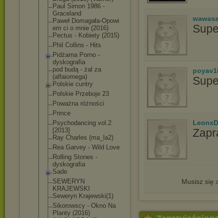
Paul Simon 1986 -
Graceland
wawasa
Paweł Domagała-Opowi
Supe
em ci o mnie (2016)
Pectus - Kobiety (2015)
Phil Collins - Hits
Pidżama Porno -
dyskografia
pod budą - żal za
poyav1
(alfaiomega)
Supe
Polskie cuntry
Polskie Przeboje 23
Poważna różności
Prince
LeonxD
Psychodancing vol.2
[2013]
Zapr
Ray Charles (ma_la2)
Rea Garvey - Wild Love
Rolling Stones -
dyskografia
Sade
SEWERYN
Musisz się
KRAJEWSKI
Seweryn Krajewski(1)
Sikorowscy - Okno Na
Planty (2016)