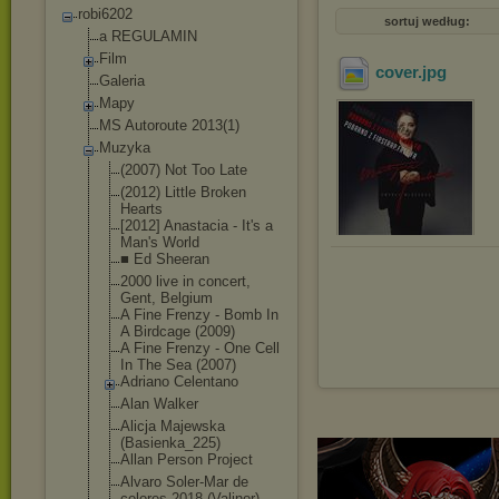
robi6202
sortuj według:
a REGULAMIN
Film
cover
.jpg
Galeria
Mapy
MS Autoroute 2013(1)
Muzyka
(2007) Not Too Late
(2012) Little Broken
Hearts
[2012] Anastacia - It's a
Man's World
■ Ed Sheeran
2000 live in concert,
Gent, Belgium
A Fine Frenzy - Bomb In
A Birdcage (2009)
A Fine Frenzy - One Cell
In The Sea (2007)
Adriano Celentano
Alan Walker
Alicja Majewska
(Basienka_225)
Allan Person Project
Alvaro Soler-Mar de
colores-2018 (Valinor)