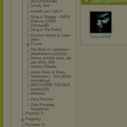
Zaprzyjaźnion
(KASANDRA46)
Simply Red
smooth jazz cafe 5
Sting & Shaggy - 44876
(Deluxe) (2018)
(michuu66)
Sting & The Police
Szymon Wydra & Carpe
lukasz8908
Diem
T.Love
The Best of Carpenters
(darekblaszczy
k1211)
Utwory polskie stare, ale
jare (Ania_GR)
Vanesa Paradis
Varius Manx & Kasia
Stankiewicz - Ent (2018)
(drozdeksg)
WIECZORNE POLSKIE
(rambo150)
Wodecki
Zaza Forunier
Złote Przeboje
Socjalizmu
Playlisty
Programy
Prywatne