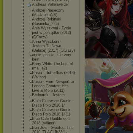
Andreas Vollenweider
Andrzej Piaseczny
(MadziulkaNS)
Andrzej Rybiński
(Basienka_225)
Ania Wyszkoni - Życie
jest w porządku (2012)
(QCrazy)
Anna Wyszkoni -
Jestem Tu Nowa
(Deluxe) (2017) (QCrazy)
annie lennox - the very
best
Barry White-The best of
(ma_la2)
Basia - Butterflies (2018)
(Valinor)
Basia - From Newport to
London Greatest Hits
Live & More (2011)
Bednarek - Jestem
Biało-Czerwone Granie -
Disco Polo 2018.14
Biało-Czerwone Granie -
Disco Polo 2018.14(1)
Blue Cafe-Double soul
2018 (Valinor)
Bon Jovi - Greatest Hits
2010 [FLAC] [h33t] -