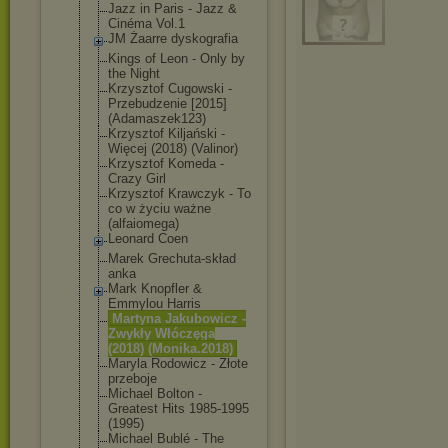
Jazz in Paris - Jazz &
Cinéma Vol.1
JM Żaarre dyskografia
Kings of Leon - Only by
the Night
Krzysztof Cugowski -
Przebudzenie [2015]
(Adamaszek123)
Krzysztof Kiljański -
Więcej (2018) (Valinor)
Krzysztof Komeda -
Crazy Girl
Krzysztof Krawczyk - To
co w życiu ważne
(alfaiomega)
Leonard Coen
Marek Grechuta-skład
anka
Mark Knopfler &
Emmylou Harris
Martyna Jakubowicz -
Zwykły Włóczęga
(2018) (Monika.2018)
Maryla Rodowicz - Złote
przeboje
Michael Bolton -
Greatest Hits 1985-1995
(1995)
Michael Bublé - The