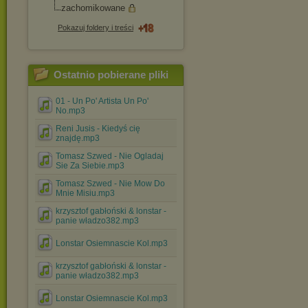
zachomikowane
Pokazuj foldery i treści
Ostatnio pobierane pliki
01 - Un Po' Artista Un Po'
No.mp3
Reni Jusis - Kiedyś cię
znajdę.mp3
Tomasz Szwed - Nie Ogladaj
Sie Za Siebie.mp3
Tomasz Szwed - Nie Mow Do
Mnie Misiu.mp3
krzysztof gabłoński & lonstar -
panie władzo382.mp3
Lonstar Osiemnascie Kol.mp3
krzysztof gabłoński & lonstar -
panie władzo382.mp3
Lonstar Osiemnascie Kol.mp3