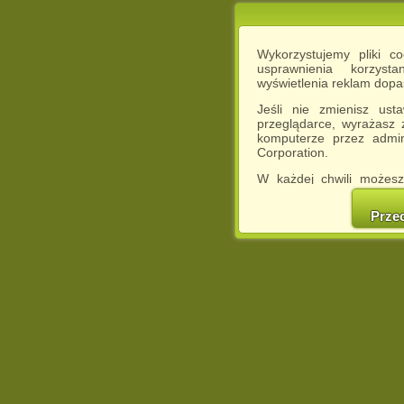
Wykorzystujemy pliki c
usprawnienia korzyst
wyświetlenia reklam dop
Jeśli nie zmienisz ust
przeglądarce, wyrażasz
komputerze przez admin
Corporation.
W każdej chwili możesz
cookies w swojej przeglą
w naszej Pol
Prze
http://chomikuj.pl/Polity
Jednocześnie informuje
może spowodować ogr
Chomikuj.pl.
W przypadku braku twojej
prosimy o opuszczenie se
Wykorzystanie plików c
(dostosowanie reklam do
działań marketingowych).
Wyrażenie sprzeciwu spo