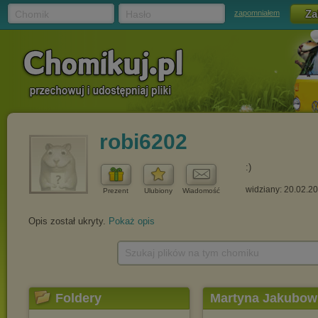
Chomik
Hasło
zapomniałem
robi6202
:)
widziany: 20.02.2
Prezent
Ulubiony
Wiadomość
Opis został ukryty.
Pokaż opis
Szukaj plików na tym chomiku
Foldery
Martyna Jakubowi