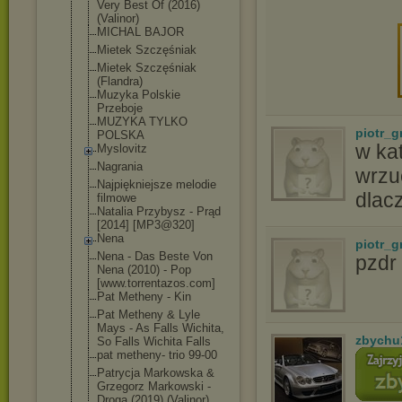
Very Best Of (2016)
(Valinor)
MICHAL BAJOR
Mietek Szczęśniak
Mietek Szczęśniak
(Flandra)
Muzyka Polskie
Przeboje
MUZYKA TYLKO
piotr_g
POLSKA
w kat
Myslovitz
Nagrania
wrzu
Najpiękniejsze melodie
dlac
filmowe
Natalia Przybysz - Prąd
[2014] [MP3@320]
Nena
piotr_g
Nena - Das Beste Von
pzdr
Nena (2010) - Pop
[www.torrentaz
os.com]
Pat Metheny - Kin
Pat Metheny & Lyle
Mays - As Falls Wichita,
zbychu
So Falls Wichita Falls
pat metheny- trio 99-00
Patrycja Markowska &
Grzegorz Markowski -
Droga (2019) (Valinor)