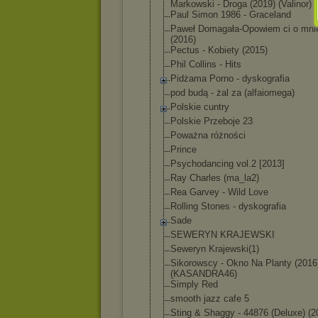
Markowski - Droga (2019) (Valinor)
Paul Simon 1986 - Graceland
Paweł Domagała-Opowi
em ci o mni
(2016)
Pectus - Kobiety (2015)
Phil Collins - Hits
Pidżama Porno - dyskografia
pod budą - żal za (alfaiomega)
Polskie cuntry
Polskie Przeboje 23
Poważna różności
Prince
Psychodancing vol.2 [2013]
Ray Charles (ma_la2)
Rea Garvey - Wild Love
Rolling Stones - dyskografia
Sade
SEWERYN KRAJEWSKI
Seweryn Krajewski(1)
Sikorowscy - Okno Na Planty (2016
(KASANDRA46)
Simply Red
smooth jazz cafe 5
Sting & Shaggy - 44876 (Deluxe) (2