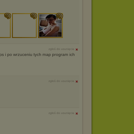
zgłoś do usunięcia
aps i po wrzuceniu tych map program ich
zgłoś do usunięcia
zgłoś do usunięcia