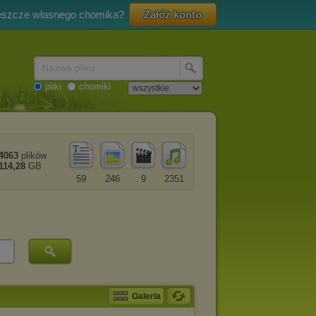
eszcze własnego chomika?
Załóż konto
Nazwa pliku
pliki
chomiki
4063
plików
114,28
GB
59
246
9
2351
Galeria