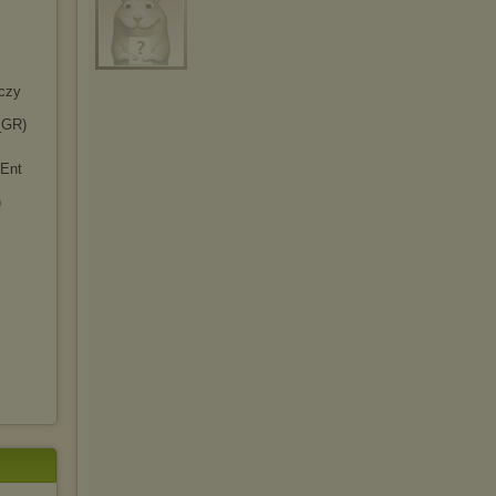
zczy
a_GR)
 Ent
)