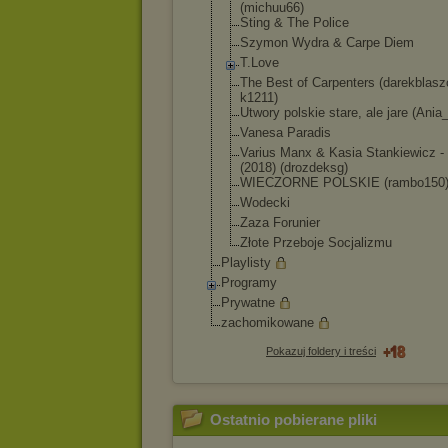
(michuu66)
Sting & The Police
Szymon Wydra & Carpe Diem
T.Love
The Best of Carpenters (darekblas
k1211)
Utwory polskie stare, ale jare (Ani
Vanesa Paradis
Varius Manx & Kasia Stankiewicz -
(2018) (drozdeksg)
WIECZORNE POLSKIE (rambo150
Wodecki
Zaza Forunier
Złote Przeboje Socjalizmu
Playlisty
Programy
Prywatne
zachomikowane
Pokazuj foldery i treści
Ostatnio pobierane pliki