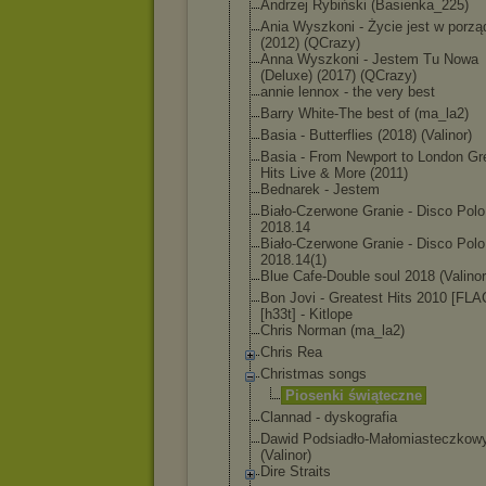
Andrzej Rybiński (Basienka_225)
Ania Wyszkoni - Życie jest w porzą
(2012) (QCrazy)
Anna Wyszkoni - Jestem Tu Nowa
(Deluxe) (2017) (QCrazy)
annie lennox - the very best
Barry White-The best of (ma_la2)
Basia - Butterflies (2018) (Valinor)
Basia - From Newport to London Gr
Hits Live & More (2011)
Bednarek - Jestem
Biało-Czerwone Granie - Disco Polo
2018.14
Biało-Czerwone Granie - Disco Polo
2018.14(1)
Blue Cafe-Double soul 2018 (Valinor
Bon Jovi - Greatest Hits 2010 [FLA
[h33t] - Kitlope
Chris Norman (ma_la2)
Chris Rea
Christmas songs
Piosenki świąteczne
Clannad - dyskografia
Dawid Podsiadło-Mało
miasteczkow
(Valinor)
Dire Straits