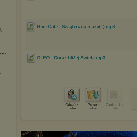
Blue Cafe - Świąteczna muza(1)
.mp3
4)
eams
CLEO - Coraz bliżej Święta
.mp3
1
Odtwórz
Pobierz
Zachomikuj
folder
folder
folder
u