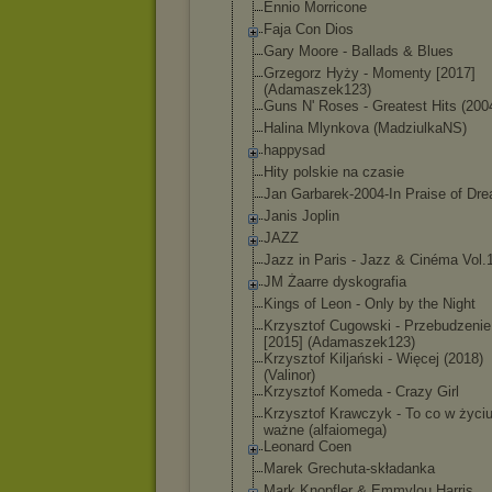
Ennio Morricone
Faja Con Dios
Gary Moore - Ballads & Blues
Grzegorz Hyży - Momenty [2017]
(Adamaszek123)
Guns N' Roses - Greatest Hits (200
Halina Mlynkova (MadziulkaNS)
happysad
Hity polskie na czasie
Jan Garbarek-2004-
In Praise of Dr
Janis Joplin
JAZZ
Jazz in Paris - Jazz & Cinéma Vol.
JM Żaarre dyskografia
Kings of Leon - Only by the Night
Krzysztof Cugowski - Przebudzenie
[2015] (Adamaszek123)
Krzysztof Kiljański - Więcej (2018)
(Valinor)
Krzysztof Komeda - Crazy Girl
Krzysztof Krawczyk - To co w życi
ważne (alfaiomega)
Leonard Coen
Marek Grechuta-skład
anka
Mark Knopfler & Emmylou Harris