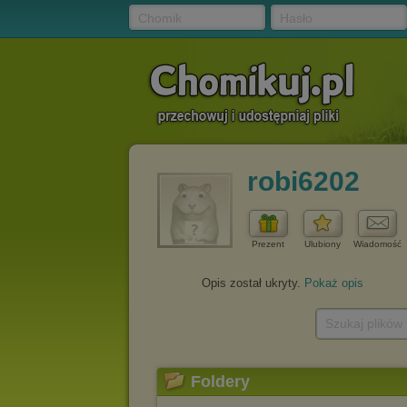
Chomik
Hasło
robi6202
Prezent
Ulubiony
Wiadomość
Opis został ukryty.
Pokaż opis
Szukaj plików
Foldery