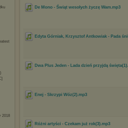
De Mono - Świąt wesołych życzę Wam
.mp3
dku
Edyta Górniak, Krzysztof Antkowiak - Pada śn
eatest
Dwa Plus Jeden - Lada dzień przyjdą święta(1)
)
C]
Enej - Skrzypi Wóz(2)
.mp3
y 2018
Różni artyści - Czekam już rok(3)
.mp3