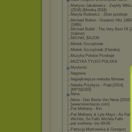
Martyna Jakubowicz - Zwykły Włóc
(2018) (Monika.2018)
Maryla Rodowicz - Złote przeboje
Michael Bolton - Greatest Hits 198
(1995)
Michael Bublé - The Very Best Of (
(Valinor)
MICHAL BAJOR
Mietek Szczęśniak
Mietek Szczęśniak (Flandra)
Muzyka Polskie Przeboje
MUZYKA TYLKO POLSKA
Myslovitz
Nagrania
Najpiękniejsze melodie filmowe
Natalia Przybysz - Prąd [2014]
[MP3@320]
Nena
Nena - Das Beste Von Nena (2010) 
[www.torrentaz
os.com]
Pat Metheny - Kin
Pat Metheny & Lyle Mays - As Fall
Wichita, So Falls Wichita Falls
pat metheny- trio 99-00
Patrycja Markowska & Grzegorz