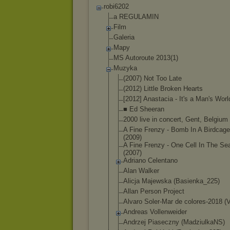
robi6202
a REGULAMIN
Film
Galeria
Mapy
MS Autoroute 2013(1)
Muzyka
(2007) Not Too Late
(2012) Little Broken Hearts
[2012] Anastacia - It's a Man's Worl
■ Ed Sheeran
2000 live in concert, Gent, Belgium
A Fine Frenzy - Bomb In A Birdcage
(2009)
A Fine Frenzy - One Cell In The Se
(2007)
Adriano Celentano
Alan Walker
Alicja Majewska (Basienka_225)
Allan Person Project
Alvaro Soler-Mar de colores-2018 (V
Andreas Vollenweider
Andrzej Piaseczny (MadziulkaNS)