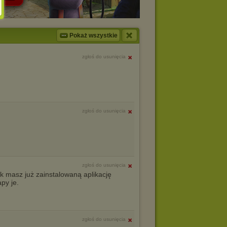
Pokaż wszystkie
zgłoś do usunięcia
zgłoś do usunięcia
zgłoś do usunięcia
Jak masz już zainstalowaną aplikację
py je.
zgłoś do usunięcia