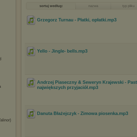
sortuj według:
nazwa
typ pliku
Grzegorz Turnau - Płatki, opłatki
.mp3
Yello - Jingle- bells
.mp3
d
Andrzej Piaseczny & Seweryn Krajewski - Past
a
największych przyjaciół
.mp3
Danuta Błażejczyk - Zimowa piosenka
.mp3
alinor)