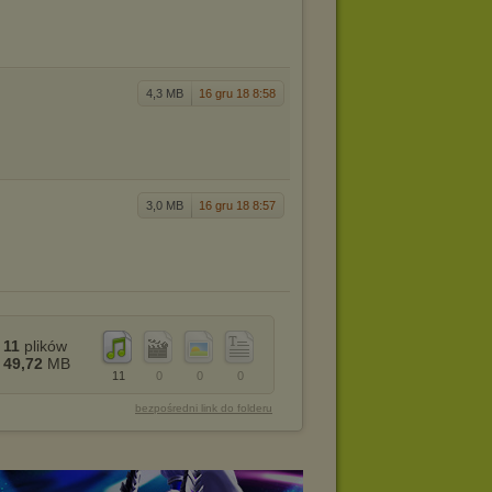
4,3 MB
16 gru 18 8:58
3,0 MB
16 gru 18 8:57
11
plików
49,72
MB
11
0
0
0
bezpośredni link do folderu