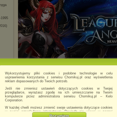
zęga
5-1995
2016)
Wykorzystujemy pliki cookies i podobne technologie w celu
usprawnienia korzystania z serwisu Chomikuj.pl oraz wyświetlenia
reklam dopasowanych do Twoich potrzeb.
- Pop
Jeśli nie zmienisz ustawień dotyczących cookies w Twojej
przeglądarce, wyrażasz zgodę na ich umieszczanie na Twoim
komputerze przez administratora serwisu Chomikuj.pl – Kelo
Corporation.
s
W każdej chwili możesz zmienić swoje ustawienia dotyczące cookies
w swojej przeglądarce internetowej. Dowiedz się więcej w naszej
Polityce Prywatności -
http://chomikuj.pl/PolitykaPrywatnosci.aspx
.
Rozumiem