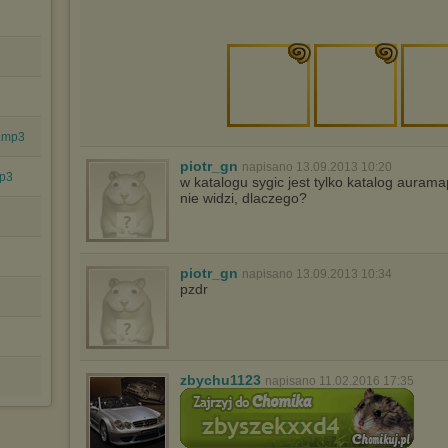
e.mp3
piotr_gn
napisano 13.09.2013 10:20
mp3
w katalogu sygic jest tylko katalog auram
nie widzi, dlaczego?
piotr_gn
napisano 13.09.2013 10:34
pzdr
zbychu1123
napisano 11.02.2016 17:35