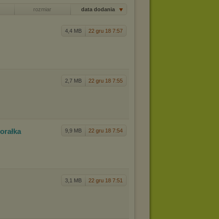
rozmiar
data dodania
4,4 MB
22 gru 18 7:57
2,7 MB
22 gru 18 7:55
orałka
9,9 MB
22 gru 18 7:54
3,1 MB
22 gru 18 7:51