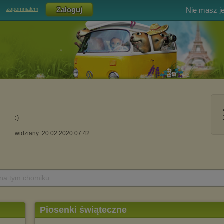
Nie masz j
zapomniałem
:)
widziany: 20.02.2020 07:42
 na tym chomiku
Piosenki świąteczne