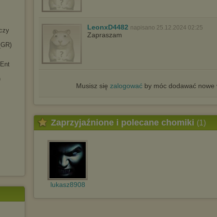
LeonxD4482
napisano 25.12.2024 02:25
zczy
Zapraszam
a_GR)
 Ent
)
Musisz się
zalogować
by móc dodawać nowe w
Zaprzyjaźnione i polecane chomiki
(1)
lukasz8908