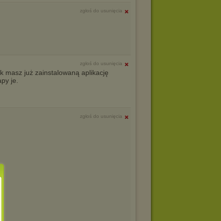
zgłoś do usunięcia
zgłoś do usunięcia
Jak masz już zainstalowaną aplikację
py je.
zgłoś do usunięcia