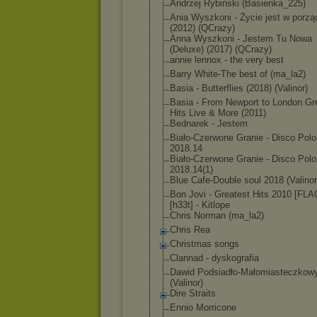
Andrzej Rybiński (Basienka_225)
Ania Wyszkoni - Życie jest w porzą
(2012) (QCrazy)
Anna Wyszkoni - Jestem Tu Nowa
(Deluxe) (2017) (QCrazy)
annie lennox - the very best
Barry White-The best of (ma_la2)
Basia - Butterflies (2018) (Valinor)
Basia - From Newport to London Gr
Hits Live & More (2011)
Bednarek - Jestem
Biało-Czerwone Granie - Disco Polo
2018.14
Biało-Czerwone Granie - Disco Polo
2018.14(1)
Blue Cafe-Double soul 2018 (Valinor
Bon Jovi - Greatest Hits 2010 [FLA
[h33t] - Kitlope
Chris Norman (ma_la2)
Chris Rea
Christmas songs
Clannad - dyskografia
Dawid Podsiadło-Mało
miasteczkow
(Valinor)
Dire Straits
Ennio Morricone