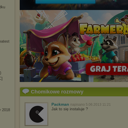
dku
eatest
)
C]
Chomikowe rozmowy
Packman
napisano 5.06.2013 11:21
Jak to się instaluje ?
y 2018