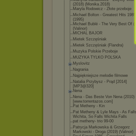
(2018) (Monika.2018)
Maryla Rodowicz - Złote przeboje
Michael Bolton - Greatest Hits 198
(1995)
Michael Bublé - The Very Best Of (
(Valinor)
MICHAL BAJOR
Mietek Szczęśniak
Mietek Szczęśniak (Flandra)
Muzyka Polskie Przeboje
MUZYKA TYLKO POLSKA
Myslovitz
Nagrania
Najpiękniejsze melodie filmowe
Natalia Przybysz - Prąd [2014]
[MP3@320]
Nena
Nena - Das Beste Von Nena (2010) 
[www.torrentaz
os.com]
Pat Metheny - Kin
Pat Metheny & Lyle Mays - As Fall
Wichita, So Falls Wichita Falls
pat metheny- trio 99-00
Patrycja Markowska & Grzegorz
Markowski - Droga (2019) (Valinor)