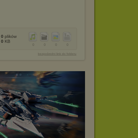
0
plików
0
KB
0
0
0
0
bezpośredni link do folderu