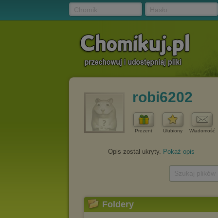
Chomik
Hasło
robi6202
Prezent
Ulubiony
Wiadomość
Opis został ukryty.
Pokaż opis
Szukaj plików
Foldery