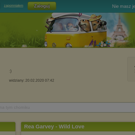
Nie masz j
zapomniałem
:)
widziany: 20.02.2020 07:42
 na tym chomiku
Rea Garvey - Wild Love