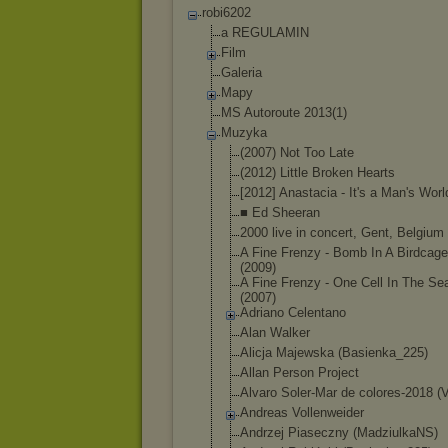
robi6202
a REGULAMIN
Film
Galeria
Mapy
MS Autoroute 2013(1)
Muzyka
(2007) Not Too Late
(2012) Little Broken Hearts
[2012] Anastacia - It's a Man's Worl
■ Ed Sheeran
2000 live in concert, Gent, Belgium
A Fine Frenzy - Bomb In A Birdcage
(2009)
A Fine Frenzy - One Cell In The Se
(2007)
Adriano Celentano
Alan Walker
Alicja Majewska (Basienka_225)
Allan Person Project
Alvaro Soler-Mar de colores-2018 (V
Andreas Vollenweider
Andrzej Piaseczny (MadziulkaNS)