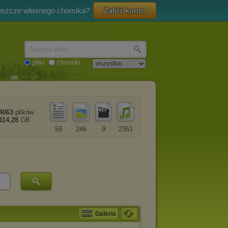
eszcze własnego chomika?
Załóż konto
Nazwa pliku
pliki
chomiki
4063
plików
114,28
GB
59
246
9
2351
Galeria