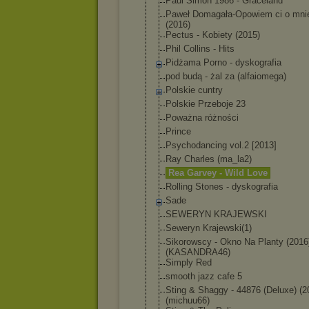
Paul Simon 1986 - Graceland
Paweł Domagała-Opowi
em ci o mni
(2016)
Pectus - Kobiety (2015)
Phil Collins - Hits
Pidżama Porno - dyskografia
pod budą - żal za (alfaiomega)
Polskie cuntry
Polskie Przeboje 23
Poważna różności
Prince
Psychodancing vol.2 [2013]
Ray Charles (ma_la2)
Rea Garvey - Wild Love
Rolling Stones - dyskografia
Sade
SEWERYN KRAJEWSKI
Seweryn Krajewski(1)
Sikorowscy - Okno Na Planty (2016
(KASANDRA46)
Simply Red
smooth jazz cafe 5
Sting & Shaggy - 44876 (Deluxe) (2
(michuu66)