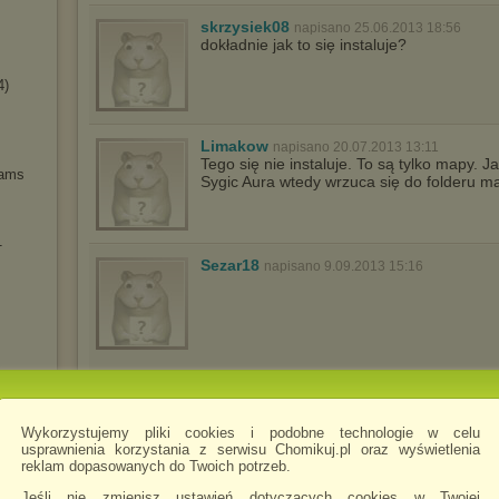
skrzysiek08
napisano 25.06.2013 18:56
dokładnie jak to się instaluje?
4)
Limakow
napisano 20.07.2013 13:11
Tego się nie instaluje. To są tylko mapy. 
eams
Sygic Aura wtedy wrzuca się do folderu ma
1
Sezar18
napisano 9.09.2013 15:16
u
Wykorzystujemy pliki cookies i podobne technologie w celu
usprawnienia korzystania z serwisu Chomikuj.pl oraz wyświetlenia
reklam dopasowanych do Twoich potrzeb.
zęga
Jeśli nie zmienisz ustawień dotyczących cookies w Twojej