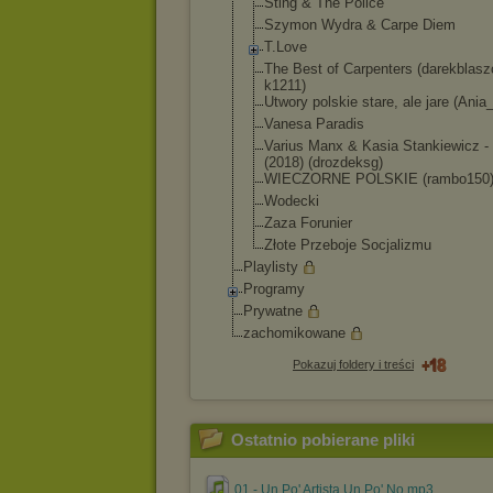
Sting & The Police
Szymon Wydra & Carpe Diem
T.Love
The Best of Carpenters (darekblas
k1211)
Utwory polskie stare, ale jare (Ani
Vanesa Paradis
Varius Manx & Kasia Stankiewicz -
(2018) (drozdeksg)
WIECZORNE POLSKIE (rambo150
Wodecki
Zaza Forunier
Złote Przeboje Socjalizmu
Playlisty
Programy
Prywatne
zachomikowane
Pokazuj foldery i treści
Ostatnio pobierane pliki
01 - Un Po' Artista Un Po' No.mp3