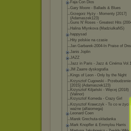
Faja Con Dios
Gary Moore - Ballads & Blues
Grzegorz Hyży - Momenty [2017]
(Adamaszek123)
Guns N' Roses - Greatest Hits (200
Halina Mlynkova (MadziulkaNS)
happysad
Hity polskie na czasie
Jan Garbarek-2004-
In Praise of Dr
Janis Joplin
JAZZ
Jazz in Paris - Jazz & Cinéma Vol.
JM Żaarre dyskografia
Kings of Leon - Only by the Night
Krzysztof Cugowski - Przebudzenie
[2015] (Adamaszek123)
Krzysztof Kiljański - Więcej (2018)
(Valinor)
Krzysztof Komeda - Crazy Girl
Krzysztof Krawczyk - To co w życi
ważne (alfaiomega)
Leonard Coen
Marek Grechuta-skład
anka
Mark Knopfler & Emmylou Harris
Martyna Jakubowicz - Zwykły Włóc