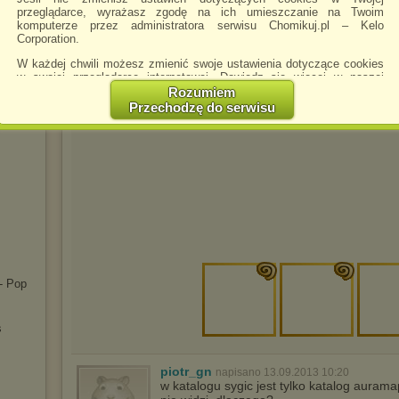
przeglądarce, wyrażasz zgodę na ich umieszczanie na Twoim
komputerze przez administratora serwisu Chomikuj.pl – Kelo
Corporation.
5-1995
W każdej chwili możesz zmienić swoje ustawienia dotyczące cookies
2016)
w swojej przeglądarce internetowej. Dowiedz się więcej w naszej
Polityce Prywatności -
http://chomikuj.pl/PolitykaPrywatnosci.aspx
.
Rozumiem
Przechodzę do serwisu
Jednocześnie informujemy że zmiana ustawień przeglądarki może
spowodować ograniczenie korzystania ze strony Chomikuj.pl.
W przypadku braku twojej zgody na akceptację cookies niestety
prosimy o opuszczenie serwisu chomikuj.pl.
Wykorzystanie plików cookies
przez
Zaufanych Partnerów
(dostosowanie reklam do Twoich potrzeb, analiza skuteczności działań
marketingowych).
Wyrażenie sprzeciwu spowoduje, że wyświetlana Ci reklama nie
będzie dopasowana do Twoich preferencji, a będzie to reklama
wyświetlona przypadkowo.
- Pop
Istnieje możliwość zmiany ustawień przeglądarki internetowej w
sposób uniemożliwiający przechowywanie plików cookies na
urządzeniu końcowym. Można również usunąć pliki cookies,
s
dokonując odpowiednich zmian w ustawieniach przeglądarki
internetowej.
piotr_gn
napisano 13.09.2013 10:20
Pełną informację na ten temat znajdziesz pod adresem
w katalogu sygic jest tylko katalog auram
http://chomikuj.pl/PolitykaPrywatnosci.aspx
.