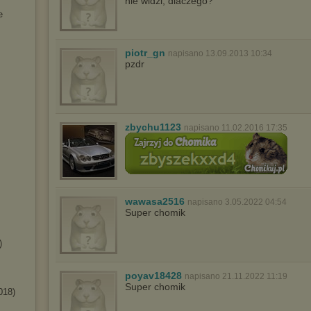
nie widzi, dlaczego?
e
piotr_gn
napisano 13.09.2013 10:34
pzdr
zbychu1123
napisano 11.02.2016 17:35
wawasa2516
napisano 3.05.2022 04:54
Super chomik
)
poyav18428
napisano 21.11.2022 11:19
Super chomik
018)