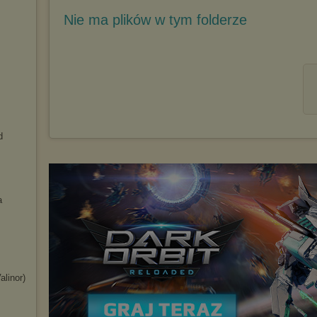
Nie ma plików w tym folderze
d
a
alinor)