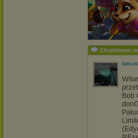
Chomikowe r
DjMixS
Wit
przet
Bob 
donG
Palu
Limi
(Edy
REse