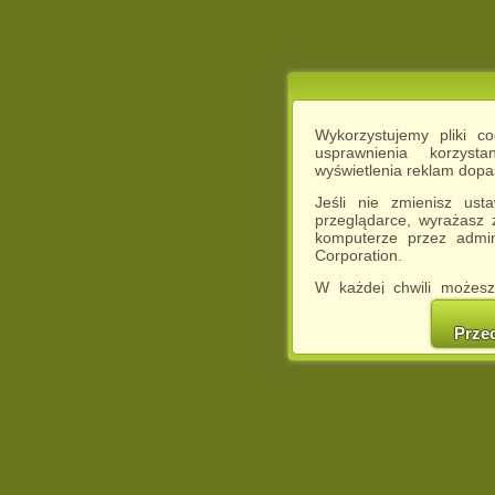
Wykorzystujemy pliki c
usprawnienia korzyst
wyświetlenia reklam dop
Jeśli nie zmienisz ust
przeglądarce, wyrażasz
komputerze przez admin
Corporation.
W każdej chwili możesz
cookies w swojej przeglą
w naszej Pol
Prze
http://chomikuj.pl/Polity
Jednocześnie informuje
może spowodować ogr
Chomikuj.pl.
W przypadku braku twojej
prosimy o opuszczenie se
Wykorzystanie plików c