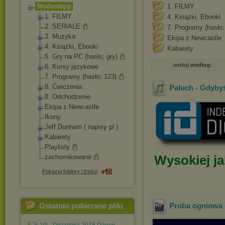
Modestepy
1. FILMY
1. FILMY
4. Książki, Ebooki
2. SERIALE
7. Programy (hasło;
3. Muzyka
Ekipa z Newcastle
4. Książki, Ebooki
Kabarety
5. Gry na PC (hasło; gry)
sortuj według:
6. Kursy językowe
7. Programy (hasło; 123)
8. Ćwiczenia
Paluch - Gdyby
8. Odchudzenie
Ekipa z Newcastle
Ikony
Jeff Dunham ( napisy pl )
Kabarety
Playlisty
Wysokiej ja
zachomikowane
Pokazuj foldery i treści
Ostatnio pobierane pliki
Proba ogniowa -