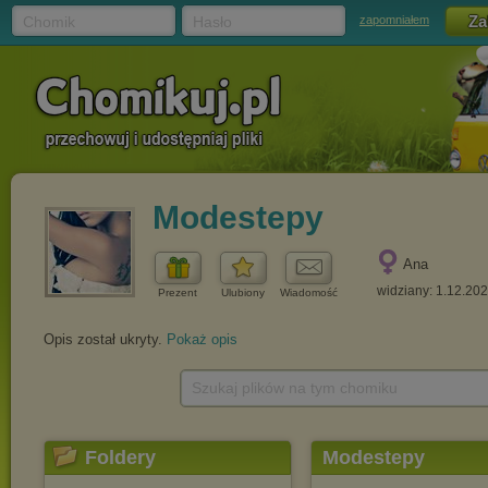
Chomik
Hasło
zapomniałem
Modestepy
Ana
widziany: 1.12.20
Prezent
Ulubiony
Wiadomość
Opis został ukryty.
Pokaż opis
Szukaj plików na tym chomiku
Foldery
Modestepy