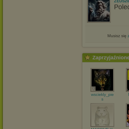
ZEUS20
Pole
Musisz się
Zaprzyjaźnion
wsciekly_pie
s