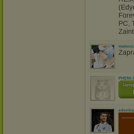
(Edy
Fore
PC, 
Zain
mateus
Zap
PHENI-
edenha