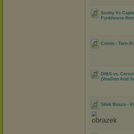
Scotty Vs Capta
Funkhouse Rem
Comis - Turn Ar
Df&S vs. Ceresi
(VooDoo And Se
Sitek Buszu - K