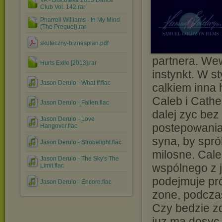
VA - Discoteka 2015 Dance
Club Vol. 142.rar
Pharrell Williams - In My Mind
(The Prequel).rar
skuteczny-biznesplan.pdf
partnera. We
Hurts Exile [2013].rar
instynkt. W s
Jason Derulo - What If.flac
calkiem inna 
Caleb i Cather
Jason Derulo - Fallen.flac
dalej zyc bez
Jason Derulo - Love
postepowania
Hangover.flac
syna, by spr
Jason Derulo - Strobelight.flac
milosne. Cale
Jason Derulo - The Sky's The
wspólnego z 
Limit.flac
podejmuje pr
Jason Derulo - Encore.flac
zone, podcza
Czy bedzie zd
juz ma dosyc 