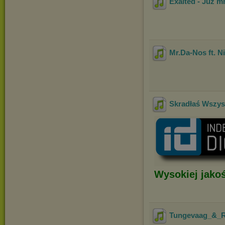
Exaited - Już mn
Mr.Da-Nos ft. N
Skradłaś Wszys
Wysokiej jakoś
Tungevaag_&_R