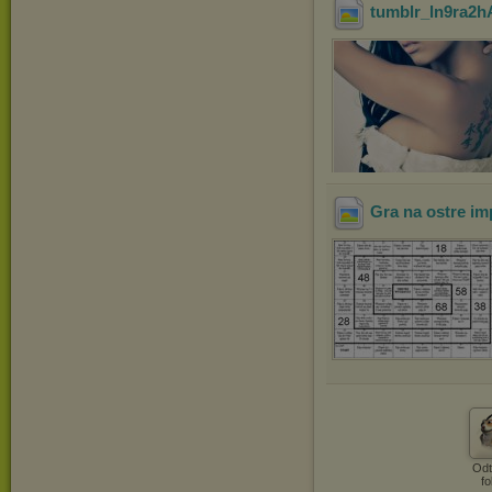
tumblr_ln9ra2
Gra na ostre im
Odt
fo