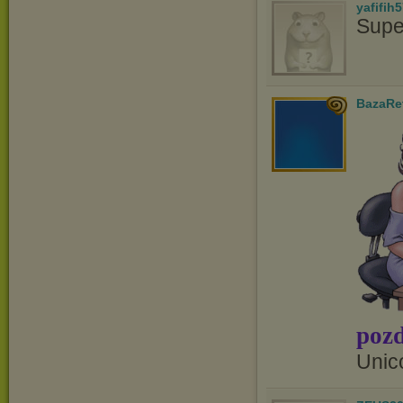
yafifih
Supe
BazaRe
pozd
Unic