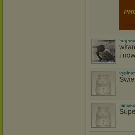
PRO
hugom
wita
i no
vepina
Świe
mimaka
Supe