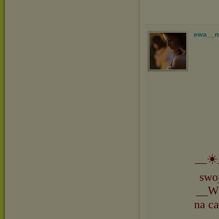
ewa__
__☀️
swo
__Wi
na ca