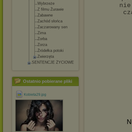
Wybrzeże
nie
Z filmu Żurawie
cz
Zabawne
Zachód słońca
Zaczarowany sen
Zima
Zorba
Zorza
Żródełka potoki
Zwierzęta
SENTENCJE ŻYCIOWE
Ostatnio pobierane pliki
Kobieta29.jpg
N