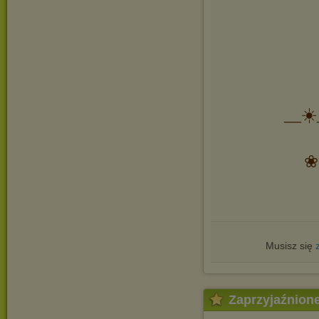
__☀️
❀
Musisz się
Zaprzyjaźnion