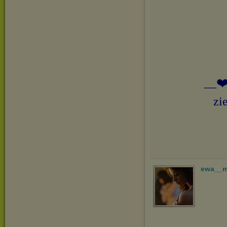
__❤️
zi
ewa__