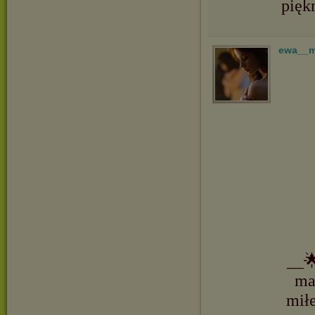
pięk
ewa__
__
ma
mił