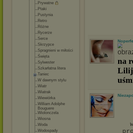
Prywatne
Ptaki
Pustynia
Retro
Różne
Rycerze
Serce
Noperfe
Skrzypce
Spragnieni w miłości
Święta
na r
Sylwester
Szkarłatna litera
Lili
Taniec
uśm
W dawnym stylu
Wiatr
Wiatrak
Niezap
Wiewiórka
William Adolphe
Bouguere
Wiolonczela
Wiosna
Woda
pr
Wodospady