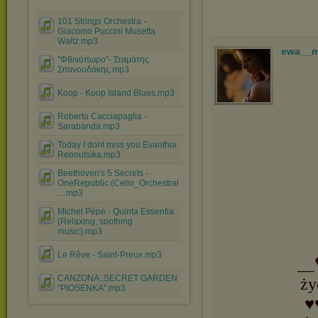
101 Strings Orchestra -
Giacomo Puccini Musetta
Waltz.mp3
ewa__
''Φθινόπωρο''- Σταμάτης
Σπανουδάκης.mp3
Koop - Koop Island Blues.mp3
Roberto Cacciapaglia -
Sarabanda.mp3
Today I dont miss you Evanthia
Reboutsika.mp3
Beethoven's 5 Secrets -
OneRepublic (Cello_Orchestral
....mp3
Michel Pépé - Quinta Essentia
(Relaxing, soothing
music).mp3
Le Rêve - Saint-Preux.mp3
__
CANZONA..SECRET GARDEN
ży
''PIOSENKA''.mp3
♥