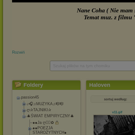
Rozwiń
Szukaj plików na tym chomiku
Foldery
Haloven
passion45
sortuj według:
♪🎧♫MUZYKA♫🎼🎼
ღ✰TAJNIKI✰
v11
.gif
🎄ŚWIAT EMPIRYCZNY🎄
●●Ja ღڰۣ✿
●●POEZJA
STAROŻYTNYCH●