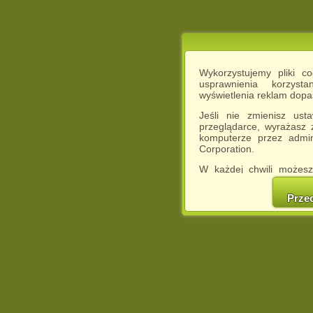
Wykorzystujemy pliki c
usprawnienia korzyst
wyświetlenia reklam dop
Jeśli nie zmienisz ust
przeglądarce, wyrażasz
komputerze przez admin
Corporation.
W każdej chwili możesz
cookies w swojej przeglą
w naszej Pol
Prze
http://chomikuj.pl/Polity
Jednocześnie informuje
może spowodować ogr
Chomikuj.pl.
W przypadku braku twojej
prosimy o opuszczenie se
Wykorzystanie plików c
(dostosowanie reklam do