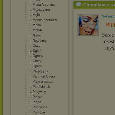
Chomikowe r
Maria Antonina
Mężczyzna
Mgła
Niezap
Mocna czerwień
🤎P
Moda
Motyle
Serce
Niebo
częst
Nogi buty
Oczy
myśl
Ogień
Ogrody
Okno
Opera
Pajęczyna
Panthon Opera
Piękna natura
Pierścionek
Pingwiny
Piórko
Plaża
Pod wodą
Podróże