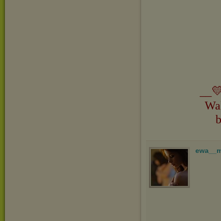
__💛
Wa
b
ewa__