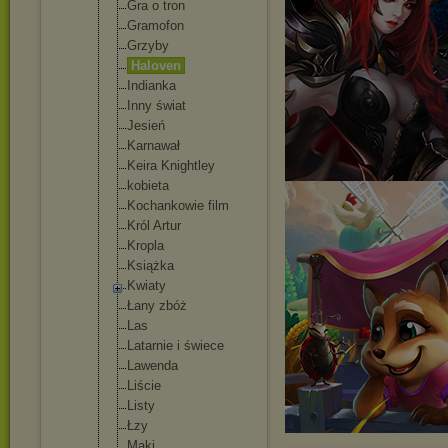
Gra o tron
Gramofon
Grzyby
Haloven
Indianka
Inny świat
Jesień
Karnawał
Keira Knightley
kobieta
Kochankowie film
Król Artur
Kropla
Książka
Kwiaty
Łany zbóż
Las
Latarnie i świece
Lawenda
Liście
Listy
Łzy
Maki