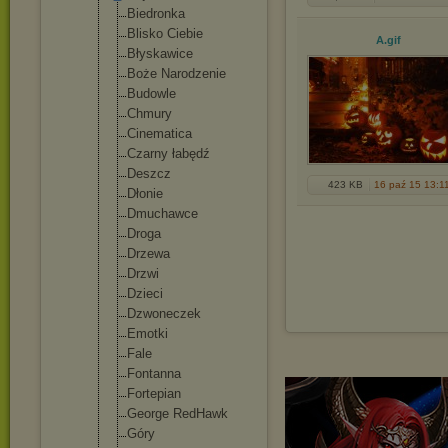
Biedronka
Blisko Ciebie
A
.gif
Błyskawice
Boże Narodzenie
Budowle
Chmury
Cinematica
Czarny łabędź
Deszcz
423 KB
16 paź 15 13:1
Dłonie
Dmuchawce
Droga
Drzewa
Drzwi
Dzieci
Dzwoneczek
Emotki
Fale
Fontanna
Fortepian
George RedHawk
Góry