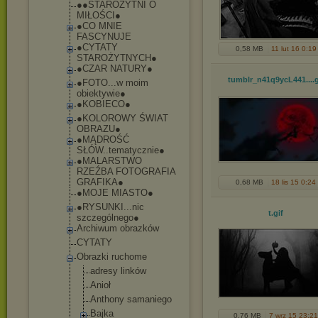
●●STAROZYTNI O
MIŁOŚCI●
●CO MNIE
FASCYNUJE
●CYTATY
0,58 MB
11 lut 16 0:19
STAROŻYTNYCH●
●CZAR NATURY●
tumblr_n41q9ycL441...
.g
●FOTO...w moim
obiektywie●
●KOBIECO●
●KOLOROWY ŚWIAT
OBRAZU●
●MĄDROŚĆ
SŁÓW..tematycz
nie●
●MALARSTWO
RZEŹBA FOTOGRAFIA
GRAFIKA●
0,68 MB
18 lis 15 0:24
●MOJE MIASTO●
●RYSUNKI...nic
t
.gif
szczególnego●
Archiwum obrazków
CYTATY
Obrazki ruchome
adresy linków
Anioł
Anthony samaniego
Bajka
0,76 MB
7 wrz 15 23:21