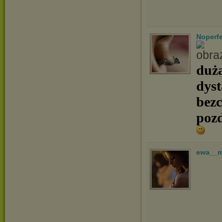
Noperfe
duża
dyst
bezc
poz
ewa__