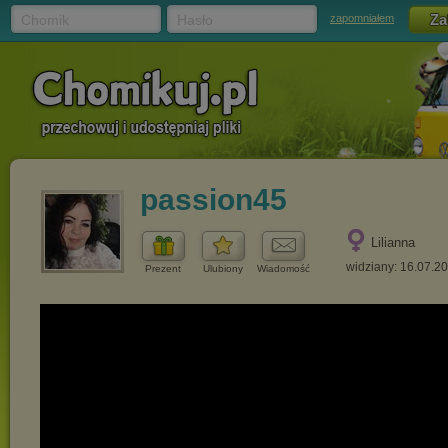
Chomik
Hasło
zapomniałem
passion45
Lilianna
widziany: 16.07.2
Prezent
Ulubiony
Wiadomość