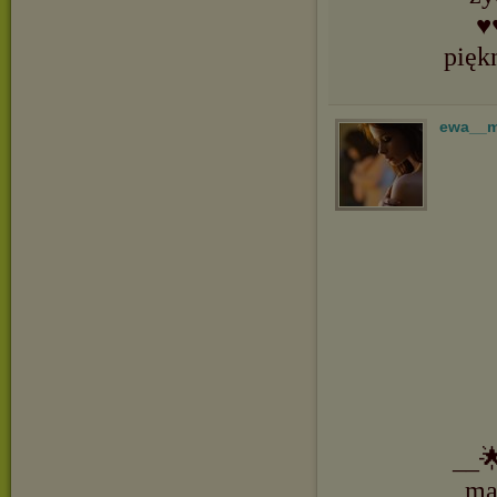
♥
pięk
ewa__
__
ma