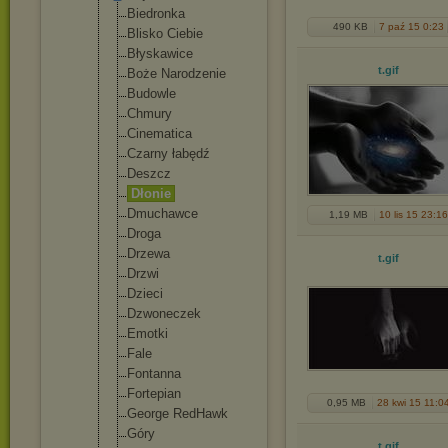
Biedronka
490 KB
7 paź 15 0:23
Blisko Ciebie
Błyskawice
t
.gif
Boże Narodzenie
Budowle
Chmury
Cinematica
Czarny łabędź
Deszcz
Dłonie
Dmuchawce
1,19 MB
10 lis 15 23:16
Droga
Drzewa
t
.gif
Drzwi
Dzieci
Dzwoneczek
Emotki
Fale
Fontanna
Fortepian
0,95 MB
28 kwi 15 11:0
George RedHawk
Góry
t
.gif