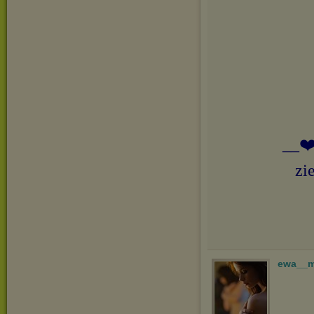
__❤️
zi
ewa__