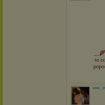
__🌾
to c
popo
ewa__