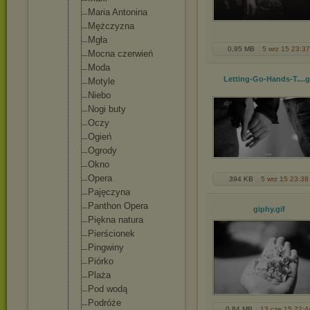
Maria Antonina
Mężczyzna
Mgła
0,95 MB
5 wrz 15 23:37
Mocna czerwień
Moda
Letting-Go-Hands-T...
.g
Motyle
Niebo
Nogi buty
Oczy
Ogień
Ogrody
Okno
Opera
394 KB
5 wrz 15 23:38
Pajęczyna
Panthon Opera
giphy
.gif
Piękna natura
Pierścionek
Pingwiny
Piórko
Plaża
Pod wodą
Podróże
0,84 MB
13 cze 15 22:4