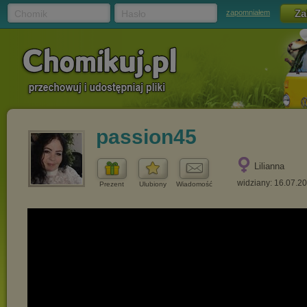
Chomik
Hasło
zapomniałem
passion45
Lilianna
widziany: 16.07.2
Prezent
Ulubiony
Wiadomość