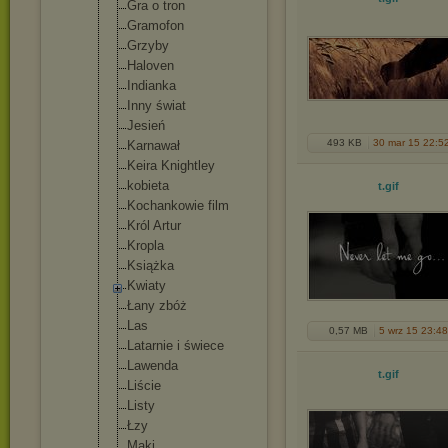
Gra o tron
Gramofon
Grzyby
Haloven
Indianka
Inny świat
Jesień
493 KB
30 mar 15 22:5
Karnawał
Keira Knightley
kobieta
t
.gif
Kochankowie film
Król Artur
Kropla
Książka
Kwiaty
Łany zbóż
Las
0,57 MB
5 wrz 15 23:48
Latarnie i świece
Lawenda
t
.gif
Liście
Listy
Łzy
Maki