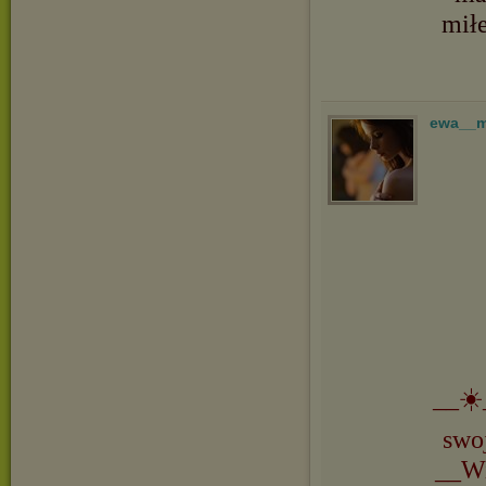
mił
ewa__
__☀️
swo
__Wi