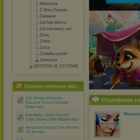
Wybrzeże
Z filmu Żurawie
Zabawne
Zachód słońca
Zaczarowany sen
Zima
Zorba
Zorza
Żródełka potoki
Zwierzęta
SENTENCJE ŻYCIOWE
Ostatnio pobierane pliki
101 Strings Orchestra -
Chomikowe r
Giacomo Puccini Musetta
Waltz.mp3
Niezap
Ave Maria...Giulio Caccini
Cello Julian Lloyd Webber.mp3
Alexandre Desplat The Wonder
Of Life.mp3