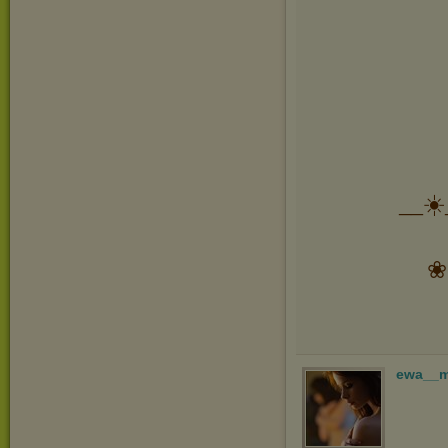
__☀️
❀
ewa__