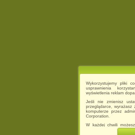
Wykorzystujemy pliki c
usprawnienia korzyst
wyświetlenia reklam dop
Jeśli nie zmienisz ust
przeglądarce, wyrażasz
komputerze przez admin
Corporation.
W każdej chwili możesz
cookies w swojej przeglą
w naszej Pol