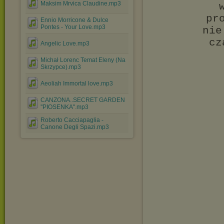
Maksim Mrvica Claudine.mp3
pr
Ennio Morricone & Dulce
Pontes - Your Love.mp3
nie
cz
Angelic Love.mp3
Michał Lorenc Temat Eleny (Na
Skrzypce).mp3
Aeoliah Immortal love.mp3
CANZONA..SECRET GARDEN
''PIOSENKA''.mp3
Roberto Cacciapaglia -
Canone Degli Spazi.mp3