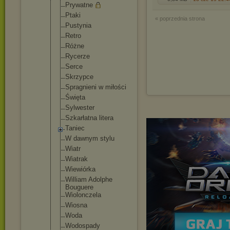
Prywatne
Ptaki
« poprzednia strona
Pustynia
Retro
Różne
Rycerze
Serce
Skrzypce
Spragnieni w miłości
Święta
Sylwester
Szkarłatna litera
Taniec
W dawnym stylu
Wiatr
Wiatrak
Wiewiórka
William Adolphe
Bouguere
Wiolonczela
Wiosna
Woda
Wodospady