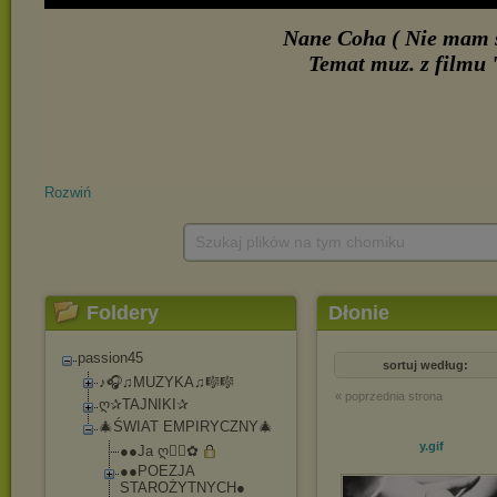
Rozwiń
Szukaj plików na tym chomiku
Foldery
Dłonie
passion45
sortuj według:
♪🎧♫MUZYKA♫🎼🎼
« poprzednia strona
ღ✰TAJNIKI✰
🎄ŚWIAT EMPIRYCZNY🎄
y
.gif
●●Ja ღڰۣ✿
●●POEZJA
STAROŻYTNYCH●