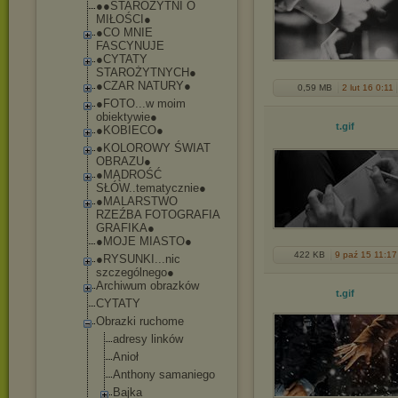
●●STAROZYTNI O
MIŁOŚCI●
●CO MNIE
FASCYNUJE
●CYTATY
STAROŻYTNYCH●
●CZAR NATURY●
0,59 MB
2 lut 16 0:11
●FOTO...w moim
obiektywie●
t
.gif
●KOBIECO●
●KOLOROWY ŚWIAT
OBRAZU●
●MĄDROŚĆ
SŁÓW..tematycz
nie●
●MALARSTWO
RZEŹBA FOTOGRAFIA
GRAFIKA●
●MOJE MIASTO●
422 KB
9 paź 15 11:17
●RYSUNKI...nic
szczególnego●
Archiwum obrazków
t
.gif
CYTATY
Obrazki ruchome
adresy linków
Anioł
Anthony samaniego
Bajka