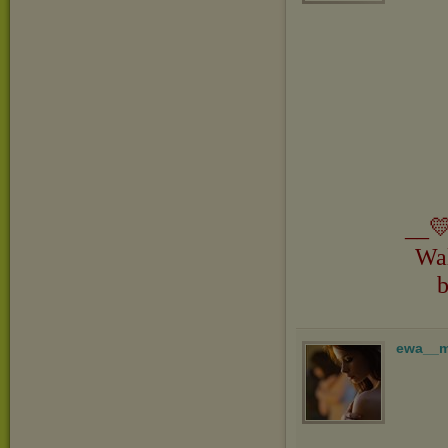
__💛
Wa
b
ewa__