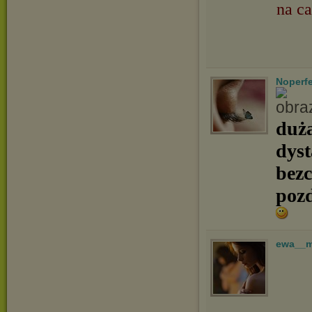
na ca
Noperfe
duża
dyst
bezc
poz
ewa__