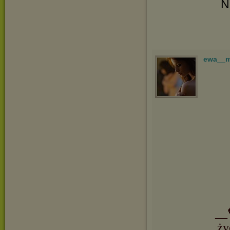
N
ewa__
__
ży