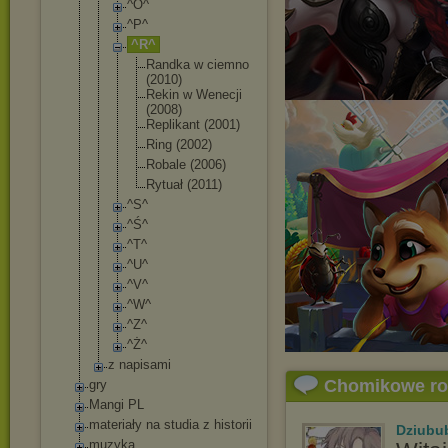
^O^
^P^
^R^
Randka w ciemno
(2010)
Rekin w Wenecji
(2008)
Replikan
t (2001)
Ring (2002)
Robale (2006)
Rytuał (2011)
^S^
^Ś^
^T^
^U^
^V^
^W^
^Z^
^Ż^
z napisami
Chomikowe r
gry
Mangi PL
materiały na studia z historii
Dziubu
muzyka