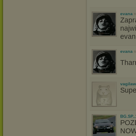
evana
n
Zapr
najw
evan
evana
n
Thar
vagila
Supe
BG.SP..
POZ
NOW