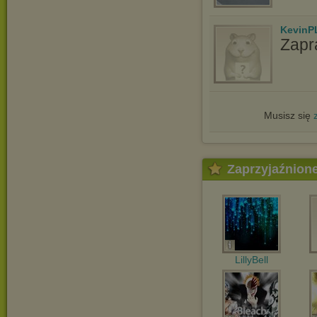
KevinP
Zapr
Musisz się
Zaprzyjaźnion
LillyBell