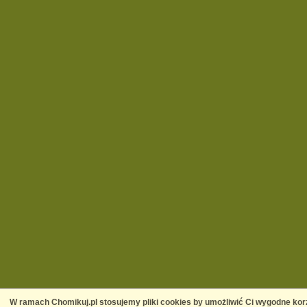
W ramach Chomikuj.pl stosujemy pliki cookies by umożliwić Ci wygodne korz