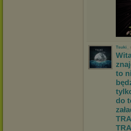
Tsuki_
Wit
znaj
to n
będz
tylk
do 
zał
TRA
TRA