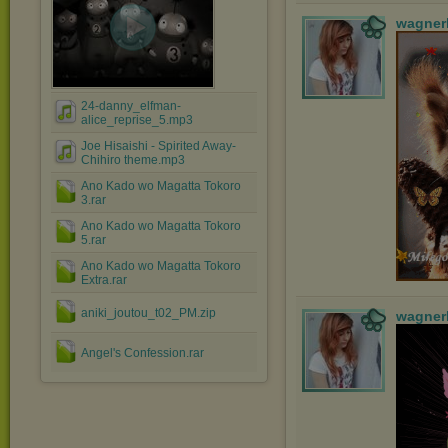
wagner
24-danny_elfman-
alice_reprise_5.mp3
Joe Hisaishi - Spirited Away-
Chihiro theme.mp3
Ano Kado wo Magatta Tokoro
3.rar
Ano Kado wo Magatta Tokoro
5.rar
Ano Kado wo Magatta Tokoro
Extra.rar
aniki_joutou_t02_PM.zip
wagner
Angel's Confession.rar