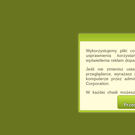
Wykorzystujemy pliki c
usprawnienia korzyst
wyświetlenia reklam dop
Jeśli nie zmienisz ust
przeglądarce, wyrażasz
komputerze przez admin
Corporation.
W każdej chwili możesz
cookies w swojej przeglą
w naszej Pol
Prze
http://chomikuj.pl/Polity
Jednocześnie informuje
może spowodować ogr
Chomikuj.pl.
W przypadku braku twojej