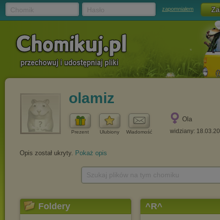
Chomik
Hasło
zapomniałem
olamiz
Ola
widziany: 18.03.2
Prezent
Ulubiony
Wiadomość
Opis został ukryty.
Pokaż opis
Szukaj plików na tym chomiku
Foldery
^R^