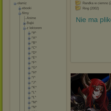
olamiz
Randka w ciemno (
ebooki
Ring (2002)
filmy
Nie ma pli
Anime
Bajki
z lektorem
^#^
^A^
^B^
^C^
^D^
^E^
^F^
^G^
^H^
^I^
^J^
^K^
^L^
^Ł^
^M^
^N^