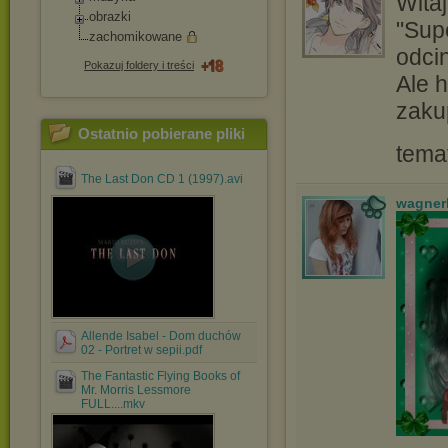
Witaj
obrazki
"Supe
zachomikowane
odcin
Pokazuj foldery i treści
Ale h
zaku
Ostatnio pobierane pliki
tema
The Last Don CD 1 (1997).avi
wagner
Allende Isabel - Dom duchów
02 - Portret w sepii.pdf
The Fantastic Flying Books of
Mr. Morris Lessmore
FULL....mkv