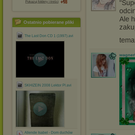
"Supe
Pokazuj foldery i treści
odcin
Ale h
Ostatnio pobierane pliki
zaku
The Last Don CD 1 (1997).avi
tema
wagner
SKHIZEIN 2008 Lektor Pl.avi
Allende Isabel - Dom duchów