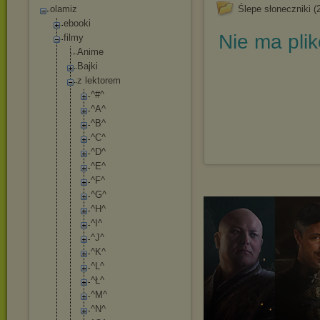
olamiz
Ślepe słoneczniki (
ebooki
Nie ma pli
filmy
Anime
Bajki
z lektorem
^#^
^A^
^B^
^C^
^D^
^E^
^F^
^G^
^H^
^I^
^J^
^K^
^L^
^Ł^
^M^
^N^