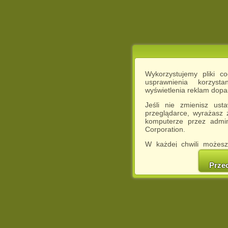
Wykorzystujemy pliki c
usprawnienia korzyst
wyświetlenia reklam dop
Jeśli nie zmienisz ust
przeglądarce, wyrażasz
komputerze przez admin
Corporation.
W każdej chwili możesz
cookies w swojej przeglą
w naszej Pol
Prze
http://chomikuj.pl/Polity
Jednocześnie informuje
może spowodować ogr
Chomikuj.pl.
W przypadku braku twojej
prosimy o opuszczenie se