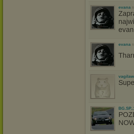
evana
n
Zapr
najw
evan
evana
n
Thar
vagila
Supe
BG.SP..
POZ
NOW