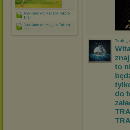
Ano Kado wo Magatta Tokoro
1.rar
Ano Kado wo Magatta Tokoro
2.rar
Tsuki_
Wit
znaj
to n
będz
tylk
do 
zał
TRA
TRA