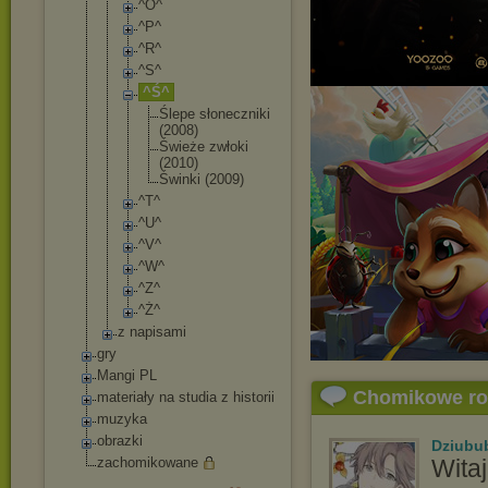
^O^
^P^
^R^
^S^
^Ś^
Ślepe słoneczn
iki
(2008)
Świeże zwłoki
(2010)
Świnki (2009)
^T^
^U^
^V^
^W^
^Z^
^Ż^
z napisami
gry
Mangi PL
Chomikowe r
materiały na studia z historii
muzyka
obrazki
Dziubu
zachomikowane
Witaj