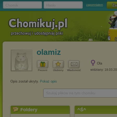
Chomik
Hasło
zapomniałem
olamiz
Ola
widziany: 18.03.2
Prezent
Ulubiony
Wiadomość
Opis został ukryty.
Pokaż opis
Szukaj plików na tym chomiku
Foldery
^Ś^