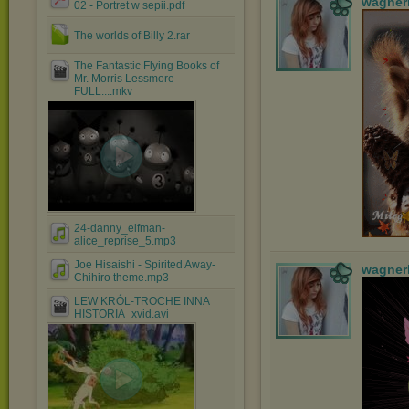
wagner
02 - Portret w sepii.pdf
The worlds of Billy 2.rar
The Fantastic Flying Books of
Mr. Morris Lessmore
FULL....mkv
24-danny_elfman-
alice_reprise_5.mp3
Joe Hisaishi - Spirited Away-
wagner
Chihiro theme.mp3
LEW KRÓL-TROCHE INNA
HISTORIA_xvid.avi