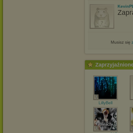
KevinP
Zapr
Musisz się
Zaprzyjaźnion
LillyBell