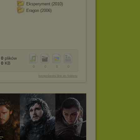
Eksperyment (2010)
Eragon (2006)
0
plików
0
KB
0
0
0
0
bezpośredni link do folderu