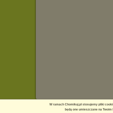
W ramach Chomikuj.pl stosujemy pliki cooki
Main page
Contact us
Media
Help
Publishers Platform
będą one umieszczane na Twoim k
Terms and conditions
Privacy policy
Report copyright infr