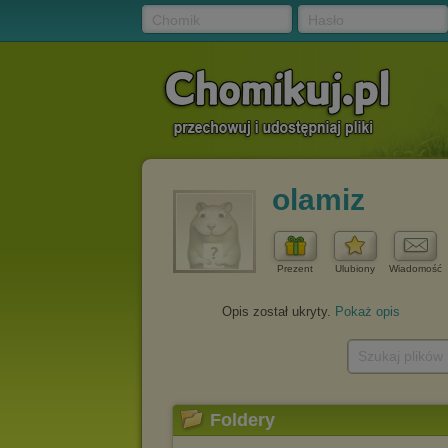
Chomik
Hasło
olamiz
Prezent
Ulubiony
Wiadomość
Opis został ukryty.
Pokaż opis
Szukaj plików
Foldery