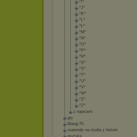
^I^
^J^
^K^
^L^
^Ł^
^M^
^N^
^O^
^P^
^R^
^S^
^Ś^
^T^
^U^
^V^
^W^
^Z^
^Ż^
z napisami
gry
Mangi PL
materiały na studia z historii
muzyka