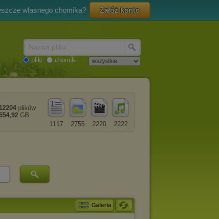
eszcze własnego chomika?
Załóż konto
Nazwa pliku
pliki
chomiki
12204
plików
554,92
GB
1117
2755
2220
2222
Galeria