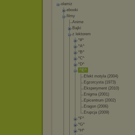
olamiz
ebooki
filmy
Anime
Bajki
z lektorem
^#^
^A^
^B^
^C^
^D^
^E^
Efekt motyla (2004)
Egzorcys
ta (1973)
Eksperym
ent (2010)
Enigma (2001)
Epicentr
um (2002)
Eragon (2006)
Erupcja (2009)
^F^
^G^
^H^