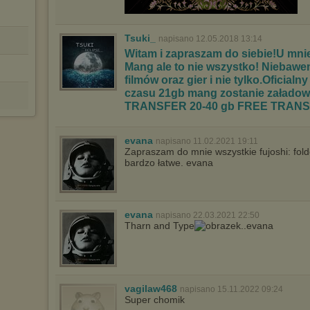
Tsuki_
napisano 12.05.2018 13:14
Witam i zapraszam do siebie!U mnie
Mang ale to nie wszystko! Niebawem
filmów oraz gier i nie tylko.Oficial
czasu 21gb mang zostanie załad
TRANSFER 20-40 gb FREE TRANSF
evana
napisano 11.02.2021 19:11
Zapraszam do mnie wszystkie fujoshi: fold
bardzo łatwe. evana
evana
napisano 22.03.2021 22:50
Tharn and Type
..evana
vagilaw468
napisano 15.11.2022 09:24
Super chomik