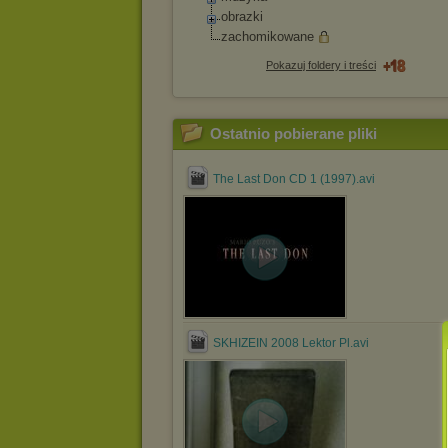
obrazki
zachomikowane
Pokazuj foldery i treści
Ostatnio pobierane pliki
The Last Don CD 1 (1997).avi
SKHIZEIN 2008 Lektor Pl.avi