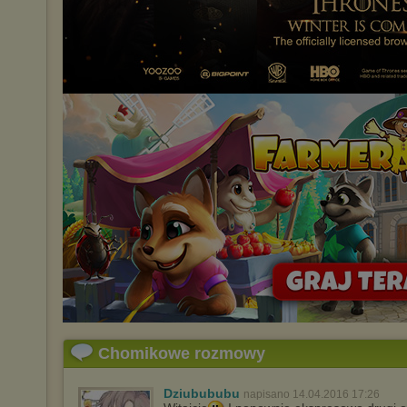
Chomikowe rozmowy
Dziubububu
napisano 14.04.2016 17:26