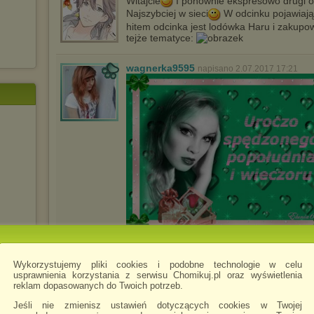
Witajcie
I ponownie ekspresowo drugi o
Najszybciej w sieci
W odcinku pojawiają 
hitem odcinka jest lodówka Haru i zakupo
tejże tematyce:
wagnerka9595
napisano 2.07.2017 17:21
wagnerka9595
napisano 25.09.2017 17:31
Wykorzystujemy pliki cookies i podobne technologie w celu
usprawnienia korzystania z serwisu Chomikuj.pl oraz wyświetlenia
reklam dopasowanych do Twoich potrzeb.
Jeśli nie zmienisz ustawień dotyczących cookies w Twojej