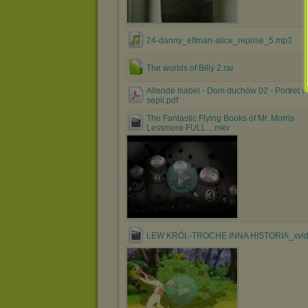
24-danny_elfman-alice_reprise_5.mp3
The worlds of Billy 2.rar
Allende Isabel - Dom duchów 02 - Portret w
sepii.pdf
The Fantastic Flying Books of Mr. Morris
Lessmore FULL....mkv
LEW KRÓL-TROCHE INNA HISTORIA_xvid.