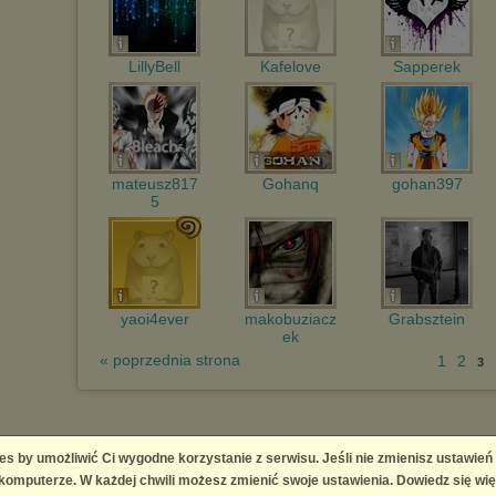
LillyBell
Kafelove
Sapperek
mateusz817
Gohanq
gohan397
5
yaoi4ever
makobuziacz
Grabsztein
ek
« poprzednia strona
1
2
3
es by umożliwić Ci wygodne korzystanie z serwisu. Jeśli nie zmienisz ustawień
omputerze. W każdej chwili możesz zmienić swoje ustawienia. Dowiedz się wię
ingement