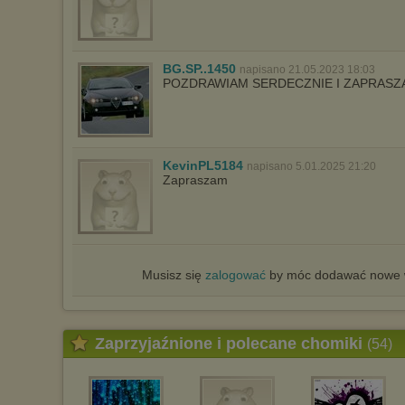
BG.SP..1450
napisano 21.05.2023 18:03
POZDRAWIAM SERDECZNIE I ZAPRAS
KevinPL5184
napisano 5.01.2025 21:20
Zapraszam
Musisz się
zalogować
by móc dodawać nowe w
Zaprzyjaźnione i polecane chomiki
(54)