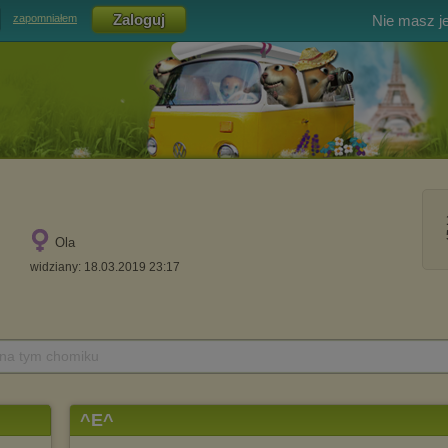
Nie masz j
zapomniałem
Ola
widziany: 18.03.2019 23:17
 na tym chomiku
^E^