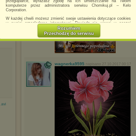
przeglądarce, wyrażasz zgodę na ich umieszczanie na Twoim
komputerze przez administratora serwisu Chomikuj.pl – Kelo
Corporation.
W każdej chwili możesz zmienić swoje ustawienia dotyczące cookies
w swojej przeglądarce internetowej. Dowiedz się więcej w naszej
Polityce Prywatności -
http://chomikuj.pl/PolitykaPrywatnosci.aspx
.
Rozumiem
Przechodzę do serwisu
Jednocześnie informujemy że zmiana ustawień przeglądarki może
spowodować ograniczenie korzystania ze strony Chomikuj.pl.
W przypadku braku twojej zgody na akceptację cookies niestety
prosimy o opuszczenie serwisu chomikuj.pl.
Wykorzystanie plików cookies
przez
Zaufanych Partnerów
wagnerka9595
napisano 27.10.2017 00:17
(dostosowanie reklam do Twoich potrzeb, analiza skuteczności działań
marketingowych).
Wyrażenie sprzeciwu spowoduje, że wyświetlana Ci reklama nie
będzie dopasowana do Twoich preferencji, a będzie to reklama
wyświetlona przypadkowo.
Istnieje możliwość zmiany ustawień przeglądarki internetowej w
sposób uniemożliwiający przechowywanie plików cookies na
avi
urządzeniu końcowym. Można również usunąć pliki cookies,
dokonując odpowiednich zmian w ustawieniach przeglądarki
internetowej.
Pełną informację na ten temat znajdziesz pod adresem
http://chomikuj.pl/PolitykaPrywatnosci.aspx
.