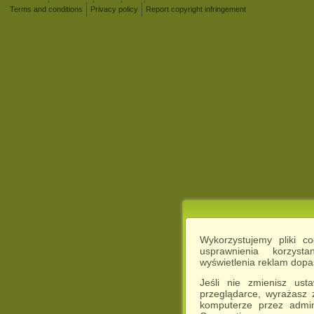
Terms and conditions
Privacy policy
Report copyright infringement
Wykorzystujemy pliki c
usprawnienia korzyst
wyświetlenia reklam dop
Jeśli nie zmienisz ust
przeglądarce, wyrażasz
komputerze przez admin