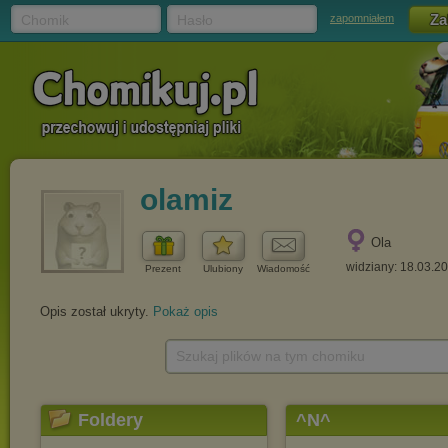
Chomik
Hasło
zapomniałem
olamiz
Ola
widziany: 18.03.2
Prezent
Ulubiony
Wiadomość
Opis został ukryty.
Pokaż opis
Szukaj plików na tym chomiku
Foldery
^N^