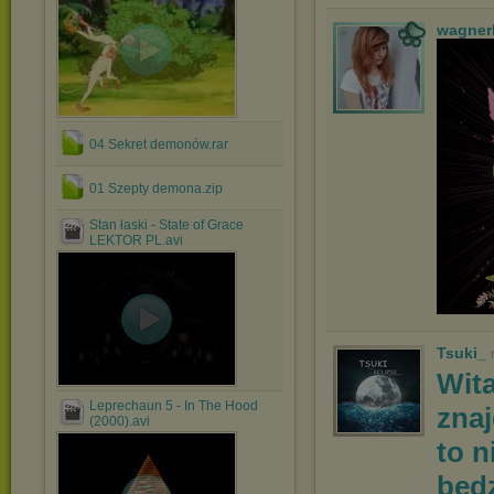
wagner
04 Sekret demonów.rar
01 Szepty demona.zip
Stan łaski - State of Grace
LEKTOR PL.avi
Tsuki_
Wit
Leprechaun 5 - In The Hood
znaj
(2000).avi
to n
będz