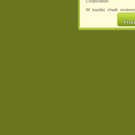
Corporation.
W każdej chwili możesz
cookies w swojej przeglą
w naszej Pol
Prze
http://chomikuj.pl/Polity
Jednocześnie informuje
może spowodować ogr
Chomikuj.pl.
W przypadku braku twojej
prosimy o opuszczenie se
Wykorzystanie plików c
(dostosowanie reklam do
działań marketingowych).
Wyrażenie sprzeciwu spo
będzie dopasowana do Tw
wyświetlona przypadkowo
Istnieje możliwość zmian
sposób uniemożliwiając
urządzeniu końcowym. M
dokonując odpowiednich
internetowej.
Pełną informację na 
http://chomikuj.pl/Polity