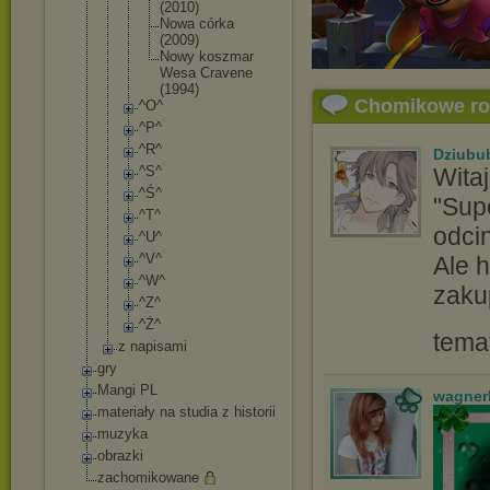
(2010)
Nowa córka
(2009)
Nowy koszmar
Wesa Cravene
(1994)
Chomikowe r
^O^
^P^
^R^
Dziubu
^S^
Witaj
^Ś^
"Supe
^T^
odcin
^U^
^V^
Ale h
^W^
zaku
^Z^
^Ż^
tema
z napisami
gry
Mangi PL
wagner
materiały na studia z historii
muzyka
obrazki
zachomikowane