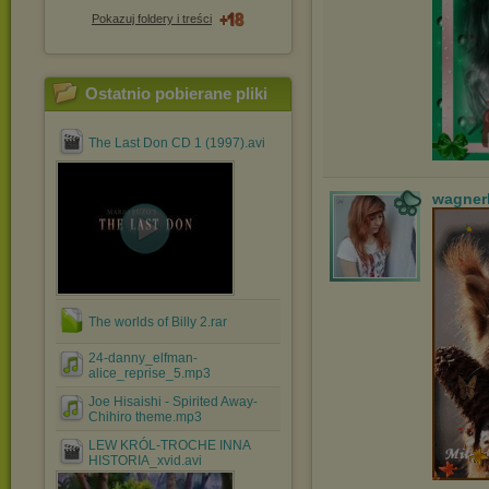
Pokazuj foldery i treści
Ostatnio pobierane pliki
The Last Don CD 1 (1997).avi
wagner
The worlds of Billy 2.rar
24-danny_elfman-
alice_reprise_5.mp3
Joe Hisaishi - Spirited Away-
Chihiro theme.mp3
LEW KRÓL-TROCHE INNA
HISTORIA_xvid.avi