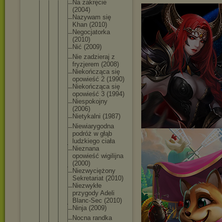
Na zakręcie
(2004)
Nazywam się
Khan (2010)
Negocjat
orka
(2010)
Nić (2009)
Nie zadziera
j z
fryzjere
m (2008)
Niekończ
ąca się
opowieść 2 (1990)
Niekończ
ąca się
opowieść 3 (1994)
Niespoko
jny
(2006)
Nietykal
ni (1987)
Niewiary
godna
podróż w głąb
ludzkieg
o ciała
Nieznana
opowieść wigilijn
a
(2000)
Niezwyci
ężony
Sekretar
iat (2010)
Niezwykł
e
przygody Adeli
Blanc-Se
c (2010)
Ninja (2009)
Nocna randka