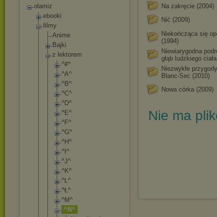
olamiz
Na zakręcie (2004)
ebooki
Nić (2009)
filmy
Niekończąca się op
Anime
(1994)
Bajki
Niewiarygodna podr
z lektorem
głąb ludzkiego ciała
^#^
Niezwykłe przygody
^A^
Blanc-Sec (2010)
^B^
Nowa córka (2009)
^C^
^D^
Nie ma pli
^E^
^F^
^G^
^H^
^I^
^J^
^K^
^L^
^Ł^
^M^
^N^