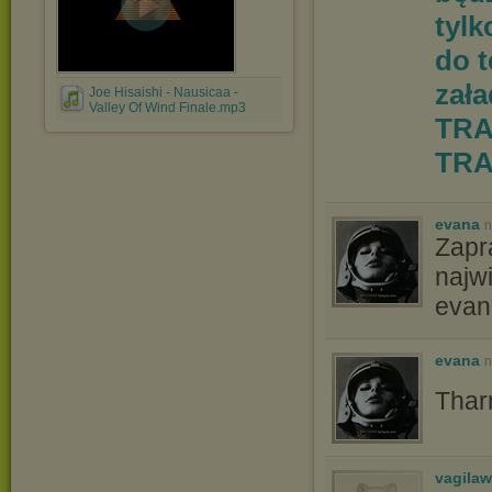
tylk
do 
zał
Joe Hisaishi - Nausicaa -
Valley Of Wind Finale.mp3
TRA
TRA
evana
n
Zapr
najw
evan
evana
n
Thar
vagila