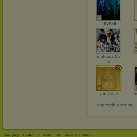
LillyBell
mateusz817
5
yaoi4ever
m
« poprzednia strona
Main page
Contact us
Media
Help
Publishers Platform