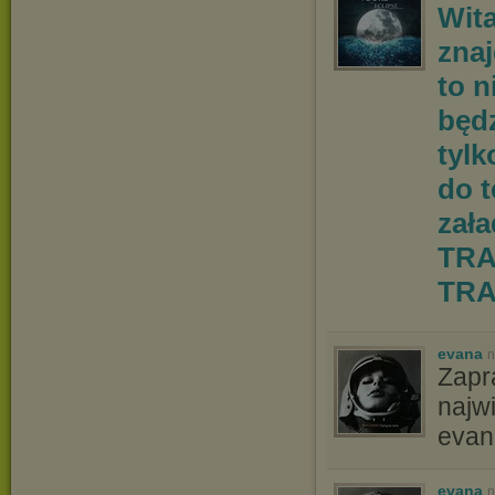
Wit
znaj
to n
będz
tylk
do 
zał
TRA
TRA
evana
n
Zapr
najw
evan
evana
n