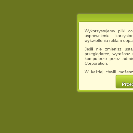
Wykorzystujemy pliki c
usprawnienia korzyst
wyświetlenia reklam dop
Jeśli nie zmienisz ust
przeglądarce, wyrażasz
komputerze przez admin
Corporation.
W każdej chwili możesz
cookies w swojej przeglą
w naszej Pol
Prze
http://chomikuj.pl/Polity
Jednocześnie informuje
może spowodować ogr
Chomikuj.pl.
W przypadku braku twojej
prosimy o opuszczenie se
Wykorzystanie plików c
(dostosowanie reklam do