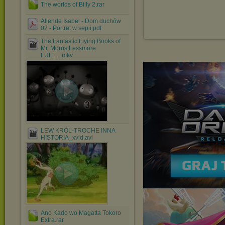
The worlds of Billy 2.rar
Allende Isabel - Dom duchów
02 - Portret w sepii.pdf
The Fantastic Flying Books of
Mr. Morris Lessmore
FULL....mkv
LEW KRÓL-TROCHE INNA
HISTORIA_xvid.avi
Ano Kado wo Magatta Tokoro
Extra.rar