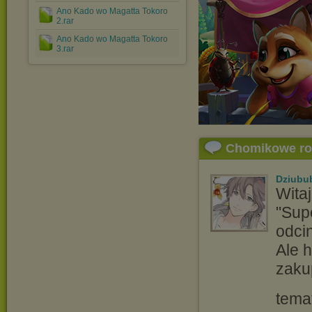
Ano Kado wo Magatta Tokoro
2.rar
Ano Kado wo Magatta Tokoro
3.rar
Chomikowe r
Dziubu
Witaj
"Supe
odcin
Ale h
zaku
tema