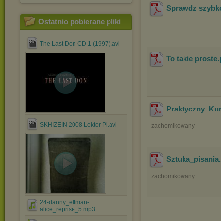
Sprawdz szybko
Ostatnio pobierane pliki
The Last Don CD 1 (1997).avi
To takie proste
.
Praktyczny_Kur
SKHIZEIN 2008 Lektor Pl.avi
zachomikowany
Sztuka_pisania
zachomikowany
24-danny_elfman-
alice_reprise_5.mp3