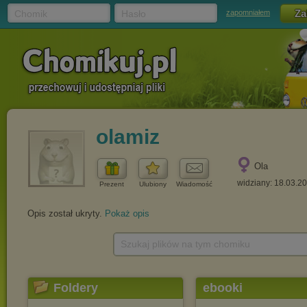
Chomik
Hasło
zapomniałem
olamiz
Ola
widziany: 18.03.2
Prezent
Ulubiony
Wiadomość
Opis został ukryty.
Pokaż opis
Szukaj plików na tym chomiku
Foldery
ebooki