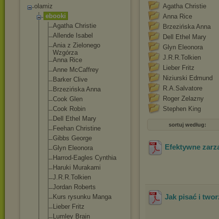
olamiz
Agatha Christie
ebooki
Anna Rice
Agatha Christie
Brzezińska Anna
Allende Isabel
Dell Ethel Mary
Ania z Zielonego
Glyn Eleonora
Wzgórza
J.R.R.Tolkien
Anna Rice
Lieber Fritz
Anne McCaffrey
Niziurski Edmund
Barker Clive
R.A.Salvatore
Brzezińska Anna
Roger Zelazny
Cook Glen
Cook Robin
Stephen King
Dell Ethel Mary
sortuj według:
Feehan Christine
Gibbs George
Efektywne zarz
Glyn Eleonora
Harrod-Eagles Cynthia
Haruki Murakami
J.R.R.Tolkien
Jordan Roberts
Jak pisać i two
Kurs rysunku Manga
Lieber Fritz
Lumley Brain