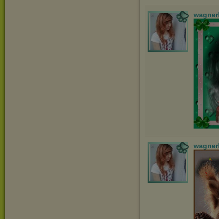
wagner
wagner