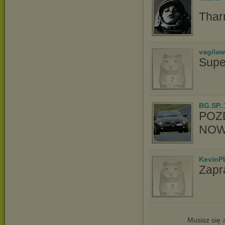
Thar
vagila
Supe
BG.SP..
POZ
NOW
KevinP
Zapr
Musisz się