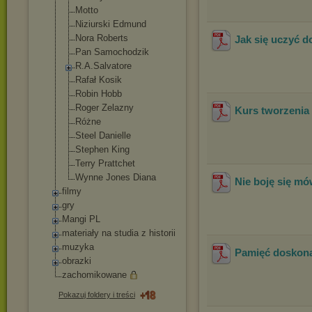
Motto
Niziurski Edmund
Nora Roberts
Jak się uczyć 
Pan Samochodzik
R.A.Salvatore
Rafał Kosik
Robin Hobb
Roger Zelazny
Kurs tworzenia
Różne
Steel Danielle
Stephen King
Terry Prattchet
Wynne Jones Diana
Nie boję się mó
filmy
gry
Mangi PL
materiały na studia z historii
muzyka
Pamięć doskon
obrazki
zachomikowane
Pokazuj foldery i treści