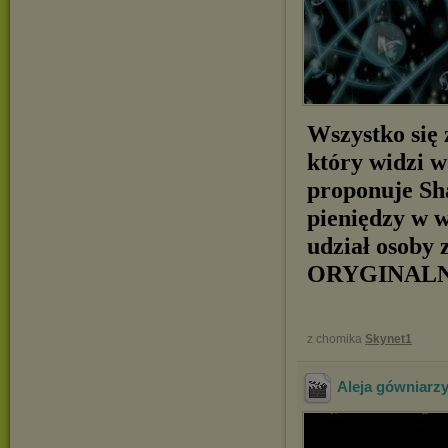
Wszystko się
który widzi w
proponuje Sh
pieniędzy w w
udział osoby 
ORYGINAL
z chomika
Skynet1
Aleja gówniarz