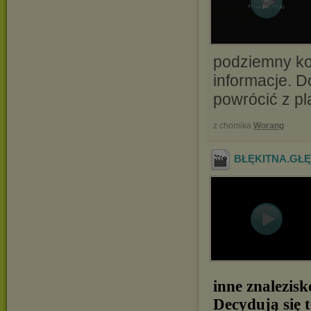
podziemny ko
informacje. D
powrócić z pla
z chomika
Worang
BŁĘKITNA.GŁĘ
inne znalezis
Decydują się 