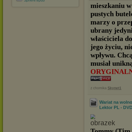
Sphere.epub
mieszkaniu w 
pustych butel
marzy o prze
ubrany jedyni
właściciela d
jego życiu, n
wpływu. Chcą
musiał unikną
ORYGINAL
z chomika
Skynet1
Wariat na wolno
Lektor PL - DV
Tommy (Tim A