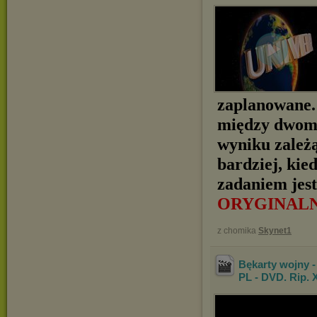
zaplanowane. 
między dwoma
wyniku zależą
bardziej, kie
zadaniem jes
ORYGINAL
z chomika
Skynet1
Bękarty wojny -
PL - DVD. Rip. 