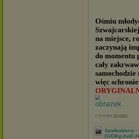
Ośmiu młodyc
Szwajcarskiej
na miejsce, r
zaczynają im
do momentu gd
cały zakrwawi
samochodzie s
więc schronien
ORYGINAL
z chomika
Skynet1
Spadkobiercy - 
DVDRip.XviD.A