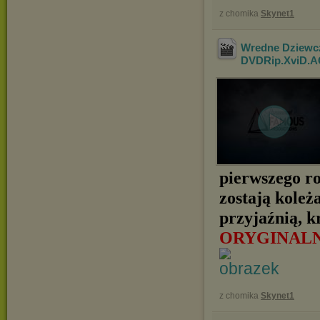
z chomika
Skynet1
Wredne Dziewczy
DVDRip.XviD.A
pierwszego r
zostają koleż
przyjaźnią, kr
ORYGINAL
z chomika
Skynet1