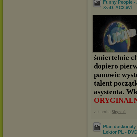
Funny People - 
XviD. AC3
.avi
śmiertelnie c
dopiero pierw
panowie wyst
talent począt
asystenta. Wk
ORYGINAL
z chomika
Skynet1
Plan doskonały -
Lektor PL - DV