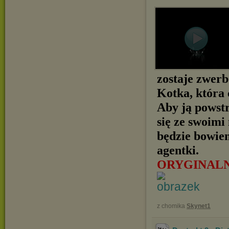
zostaje zwerb
Kotka, która 
Aby ją powst
się ze swoimi
będzie bowie
agentki.
ORYGINALN
z chomika
Skynet1