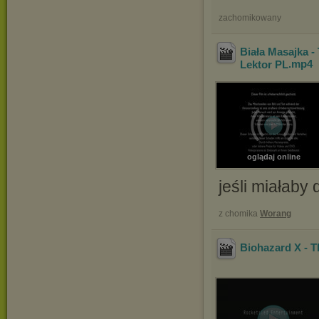
zachomikowany
Biała Masajka 
Lektor PL
.mp4
oglądaj online
jeśli miałaby 
z chomika
Worang
Biohazard X - 