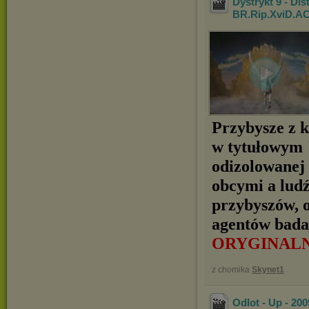
Dystrykt 9 - Dist
BR.Rip.XviD.A
Przybysze z k
w tytułowym "
odizolowanej 
obcymi a ludź
przybyszów, o
agentów bada
ORYGINAL
z chomika
Skynet1
Odlot - Up - 20