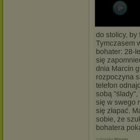
do stolicy, b
Tymczasem ws
bohater: 28-le
się zapomnieć
dnia Marcin g
rozpoczyna s
telefon odnaj
sobą "ślady",
się w swego r
się złapać. 
sobie, że szu
bohatera poka
z chomika
Worang