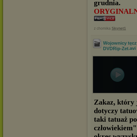
grudnia.
ORYGINAL
z chomika
Skynet1
Wojownicy tęczy
DVDRip-Zet
.avi
Zakaz, który 
dotyczy tatuo
taki tatuaż p
człowiekiem".
okres wyzysk