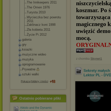
niszczycielsk
The Innkeepers 2011
The Omen 1976
koszmar. Po 
Turysta 2010
towarzysząca 
Wycieczka bez powrotu
2011
magicznego k
Zaklinacz koni 1998
uwięzić demon
Zła kobieta 2011
Życie Pi 2012
mocą.
galeria
ORYGINAL
gry
ksiazki
muzyczne wideo
z chomika
Skynet1
muzyka
oprogramowanie
Prywatne
Sekrety małych
sztuki walki
Lektor PL - DV
Pokazuj foldery i treści
Ostatnio pobierane pliki
Aikido and the Dynamic