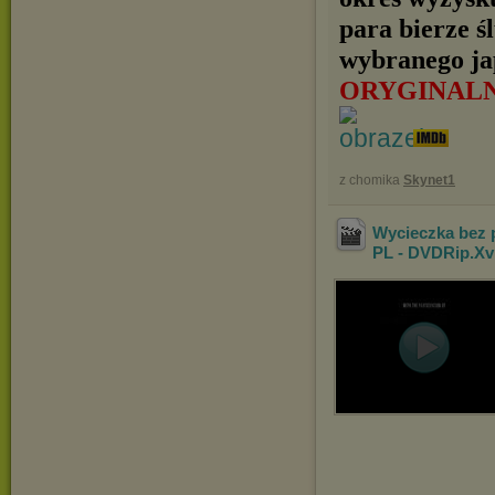
para bierze ś
wybranego jap
ORYGINAL
z chomika
Skynet1
Wycieczka bez p
PL - DVDRip.Xv