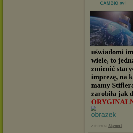
CAMBiO
.avi
uświadomi im,
wiele, to jedn
zmienić star
imprezę, na k
mamy Stifler
zarobiła jak 
ORYGINAL
z chomika
Skynet1