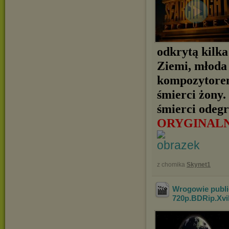
odkrytą kilka
Ziemi, młoda
kompozytorem
śmierci żony.
śmierci odegr
ORYGINAL
z chomika
Skynet1
Wrogowie public
720p.BDRip.Xv