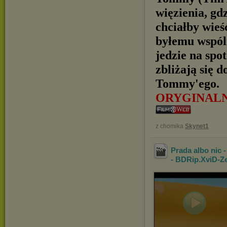
więzienia, gd
chciałby wie
byłemu wspóln
jedzie na spo
zbliżają się 
Tommy'ego.
ORYGINAL
z chomika
Skynet1
Prada albo nic 
- BDRip.XviD-Z