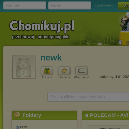
Chomik
Hasło
zapomniałem
newk
widziany: 4.01.20
Prezent
Ulubiony
Wiadomość
Szukaj plików na tym chomiku
Foldery
■ POLECAM - AVI
newk
sortuj według: