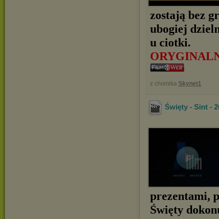
zostają bez g
ubogiej dziel
u ciotki.
ORYGINAL
z chomika
Skynet1
Święty - Sint -
prezentami, p
Święty dokonu