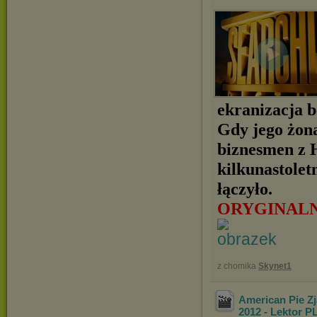
ekranizacja 
Gdy jego żon
biznesmen z 
kilkunastolet
łączyło.
ORYGINAL
z chomika
Skynet1
American Pie Z
2012 - Lektor 