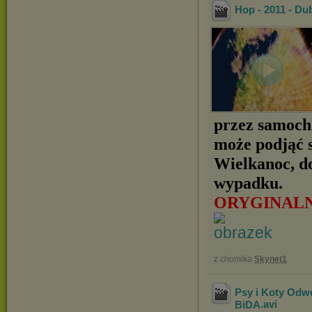
Hop - 2011 - D
przez samochó
może podjąć 
Wielkanoc, d
wypadku.
ORYGINALN
z chomika
Skynet1
Psy i Koty Odwe
BiDA
.avi