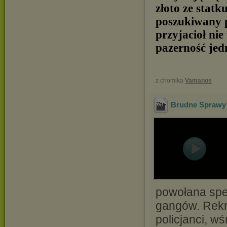
złoto ze stat
poszukiwany 
przyjacioł nie
pazerność jedn
z chomika
Vamanos
Brudne Sprawy -
powołana spec
gangów. Rekr
policjanci, w