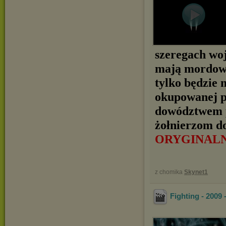
szeregach woj
mają mordować
tylko będzie
okupowanej p
dowództwem p
żołnierzom d
ORYGINAL
z chomika
Skynet1
Fighting - 2009