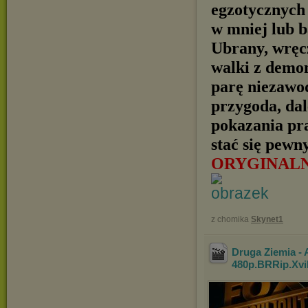
egzotycznych 
w mniej lub b
Ubrany, wręc
walki z demon
parę niezawo
przygoda, dal
pokazania pr
stać się pewn
ORYGINAL
z chomika
Skynet1
Druga Ziemia - A
480p.BRRip.Xv