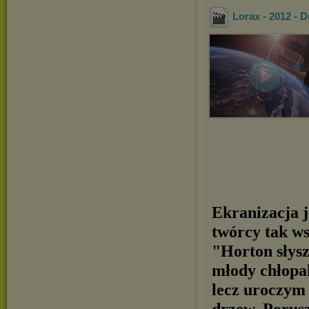
Lorax - 2012 -
Ekranizacja j
twórcy tak ws
"Horton słys
młody chłopak
lecz uroczym
drzew. Porusz