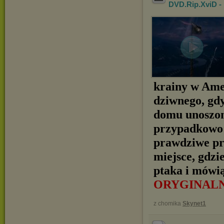
DVD.Rip.XviD 
krainy w Ame
dziwnego, gdy
domu unoszon
przypadkowo 
prawdziwe prz
miejsce, gdz
ptaka i mówi
ORYGINALN
z chomika
Skynet1