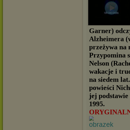
Garner) odczy
Alzheimera (w
przeżywa na n
Przypomina so
Nelson (Rach
wakacje i tru
na siedem lat
powieści Nich
jej podstawie
1995.
ORYGINAL