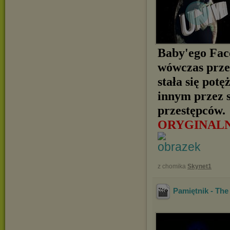
Baby'ego Fac
wówczas prze
stała się pot
innym przez s
przestępców.
ORYGINAL
z chomika
Skynet1
Pamiętnik - The