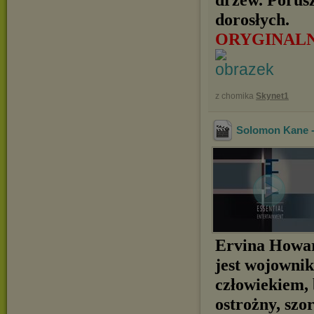
dorosłych.
ORYGINALN
z chomika
Skynet1
Solomon Kane -
Ervina Howar
jest wojowni
człowiekiem,
ostrożny, szo