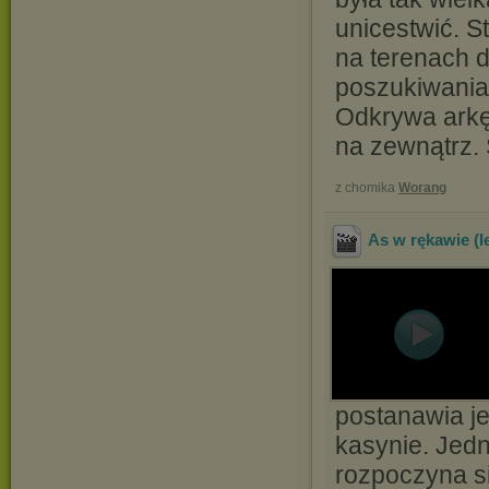
unicestwić. St
na terenach d
poszukiwania 
Odkrywa arkę
na zewnątrz. 
z chomika
Worang
As w rękawie (l
postanawia je
kasynie. Jedna
rozpoczyna s