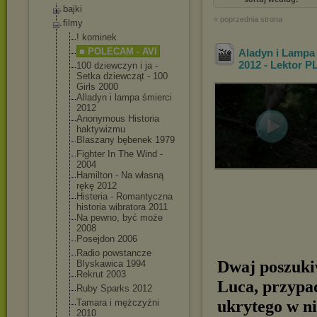
bajki
« poprzednia strona
filmy
! kominek
■ POLECAM - AVI
Aladyn i Lampa 
2012 - Lektor P
100 dziewczyn i ja -
Setka dziewcząt - 100
Girls 2000
Alladyn i lampa śmierci
2012
Anonymous Historia
haktywizmu
Blaszany bębenek 1979
Fighter In The Wind -
2004
Hamilton - Na własną
rękę 2012
Histeria - Romantyczna
historia wibratora 2011
Na pewno, być może
2008
Posejdon 2006
Radio powstancze
Dwaj poszukiw
Blyskawica 1994
Rekrut 2003
Luca, przypa
Ruby Sparks 2012
ukrytego w ni
Tamara i mężczyźni
2010