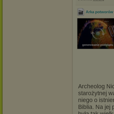
Arka potworów 
generowanie podglądu
Archeolog Ni
starożytnej w
niego o istni
Biblia. Na je
była tak wielk