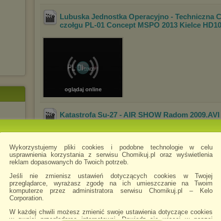
Lubuska Jednostka Operacyjno - Techniczna C
czołgu PL-01 Concept MSPO 2013 Kielce HD1
oglądaj online
Katastrofa Su-27 - AIR SHOW Radom 2009
.AV
Podczas pokazów Air Show w 
27. Zginęło dwóch białoruskic
rodzin pilotów i najbliższych.
Wykorzystujemy pliki cookies i podobne technologie w celu
usprawnienia korzystania z serwisu Chomikuj.pl oraz wyświetlenia
reklam dopasowanych do Twoich potrzeb.
Jeśli nie zmienisz ustawień dotyczących cookies w Twojej
przeglądarce, wyrażasz zgodę na ich umieszczanie na Twoim
komputerze przez administratora serwisu Chomikuj.pl – Kelo
20
komentarzy
Corporation.
W każdej chwili możesz zmienić swoje ustawienia dotyczące cookies
w swojej przeglądarce internetowej. Dowiedz się więcej w naszej