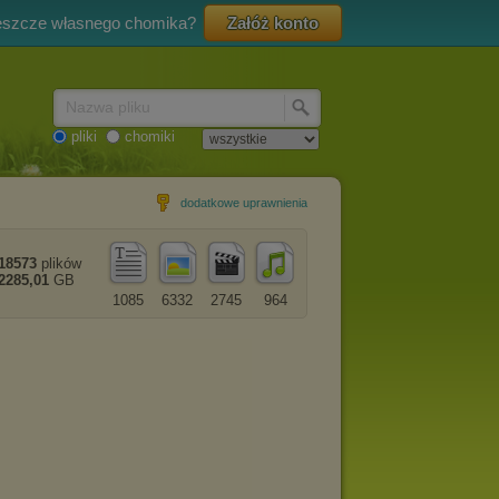
eszcze własnego chomika?
Załóż konto
Nazwa pliku
pliki
chomiki
dodatkowe uprawnienia
18573
plików
2285,01
GB
1085
6332
2745
964