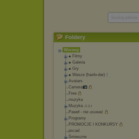
Szukaj plików
Foldery
Worang
● Filmy
● Galeria
● Gry
● Wasze (hasło-dar)
Avatars
Camera
Free
muzyka
Muzyka ♫♫♪
Paweł - nie usuwać
Programy
PROMOCJE I KONKURSY
pscad
Śmieszne