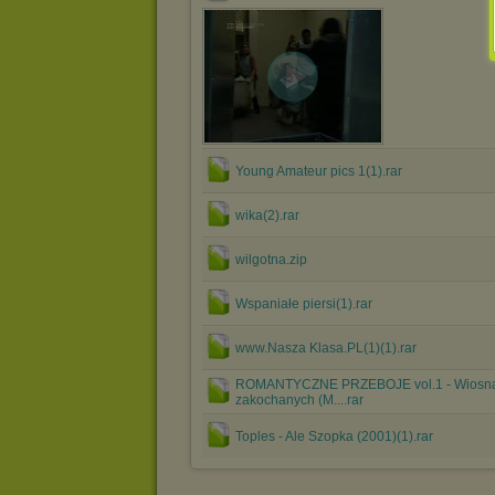
Young Amateur pics 1(1).rar
wika(2).rar
wilgotna.zip
Wspaniałe piersi(1).rar
www.Nasza Klasa.PL(1)(1).rar
ROMANTYCZNE PRZEBOJE vol.1 - Wiosna
zakochanych (M....rar
Toples - Ale Szopka (2001)(1).rar