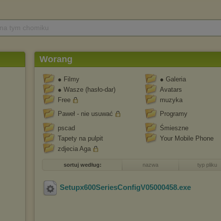
 na tym chomiku
Worang
● Filmy
● Galeria
● Wasze (hasło-dar)
Avatars
Free
muzyka
Paweł - nie usuwać
Programy
pscad
Śmieszne
Tapety na pulpit
Your Mobile Phone
zdjecia Aga
sortuj według:
nazwa
typ pliku
Setupx600SeriesConfigV05000458
.exe