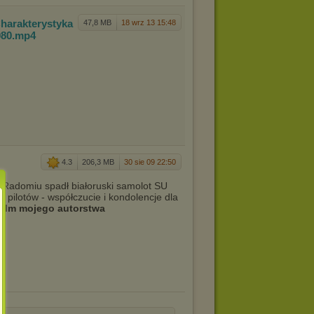
harakte
rystyka
47,8 MB
18 wrz 13 15:48
0
80
.mp4
I
4.3
206,3 MB
30 sie 09 22:50
Radomiu spadł białoruski samolot SU
h pilotów - współczucie i kondolencje dla
Film mojego autorstwa