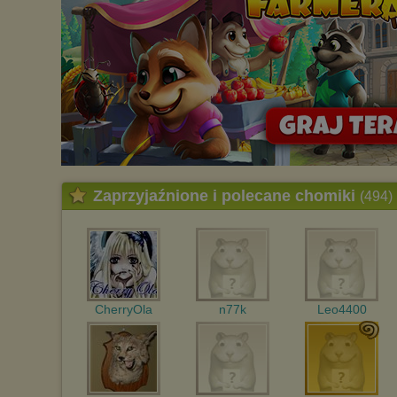
Zaprzyjaźnione i polecane chomiki
(494)
CherryOla
n77k
Leo4400