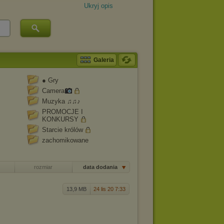
Ukryj opis
Galeria
● Gry
Camera
Muzyka ♫♫♪
PROMOCJE I
KONKURSY
Starcie królów
zachomikowane
rozmiar
data dodania
13,9 MB
24 lis 20 7:33