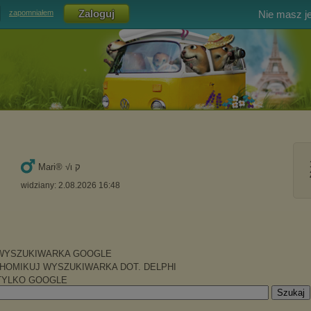
Nie masz j
zapomniałem
Mari® √ι ק
widziany: 2.08.2026 16:48