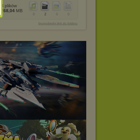
3
plików
268,04
MB
0
2
0
0
bezpośredni link do folderu