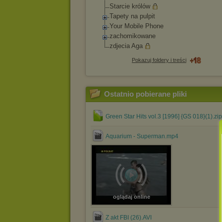
Starcie królów
Tapety na pulpit
Your Mobile Phone
zachomikowane
zdjecia Aga
Pokazuj foldery i treści
Ostatnio pobierane pliki
Green Star Hits vol.3 [1996] {GS 018}(1).zip
Aquarium - Superman.mp4
oglądaj online
Z akt FBI (26).AVI