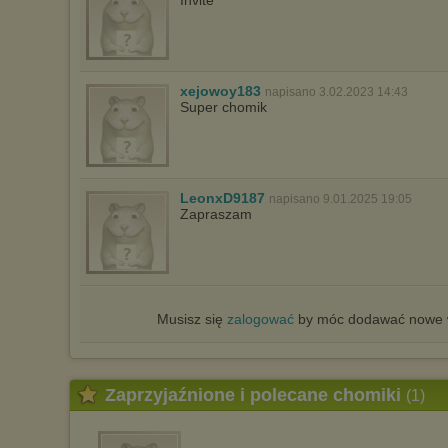
Invite
xejowoy183
napisano 3.02.2023 14:43
Super chomik
LeonxD9187
napisano 9.01.2025 19:05
Zapraszam
Musisz się
zalogować
by móc dodawać nowe w
Zaprzyjaźnione i polecane chomiki
(1)