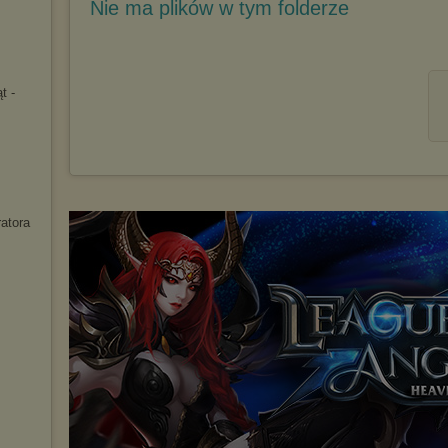
Nie ma plików w tym folderze
t -
ratora