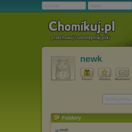
Chomik
Hasło
newk
Prezent
Ulubiony
Wiadomość
Szukaj plików
Foldery
newk