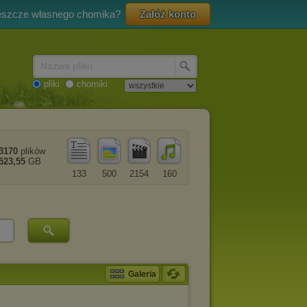
eszcze własnego chomika?
Załóż konto
Nazwa pliku
pliki
chomiki
3170
plików
523,55
GB
133
500
2154
160
Galeria