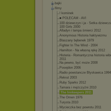
bajki
filmy
! kominek
■ POLECAM - AVI
100 dziewczyn i ja - Setka dziewczą
100 Girls 2000
Alladyn i lampa śmierci 2012
Anonymous Historia haktywizmu
Blaszany bębenek 1979
Fighter In The Wind - 2004
Hamilton - Na własną rękę 2012
Histeria - Romantyczna historia wib
2011
Na pewno, być może 2008
Posejdon 2006
Radio powstancze Blyskawica 1994
Rekrut 2003
Ruby Sparks 2012
Tamara i mężczyźni 2010
The Innkeepers 2011
The Omen 1976
Turysta 2010
Wycieczka bez powrotu 2011