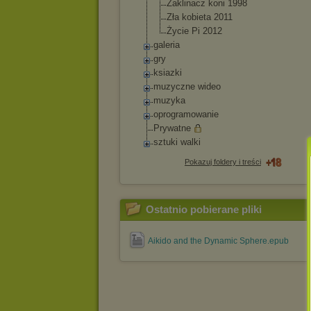
Zaklinacz koni 1998
Zła kobieta 2011
Życie Pi 2012
galeria
gry
ksiazki
muzyczne wideo
muzyka
oprogramowanie
Prywatne
sztuki walki
Pokazuj foldery i treści
Ostatnio pobierane pliki
Aikido and the Dynamic Sphere.epub