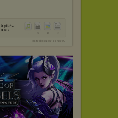
0
plików
0
KB
0
0
0
0
bezpośredni link do folderu