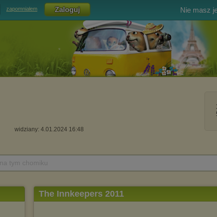
Nie masz j
zapomniałem
widziany: 4.01.2024 16:48
 na tym chomiku
The Innkeepers 2011