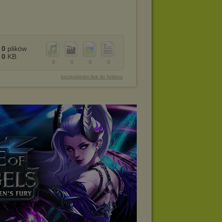
0
plików
0
KB
0
0
0
0
bezpośredni link do folderu