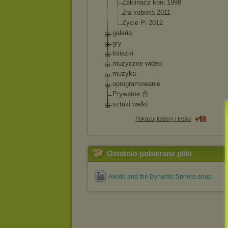
Zaklinacz koni 1998
Zła kobieta 2011
Życie Pi 2012
galeria
gry
ksiazki
muzyczne wideo
muzyka
oprogramowanie
Prywatne
sztuki walki
Pokazuj foldery i treści
Ostatnio pobierane pliki
Aikido and the Dynamic Sphere.epub