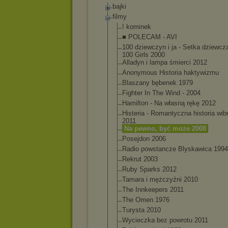
bajki
filmy
! kominek
■ POLECAM - AVI
100 dziewczyn i ja - Setka dziewczą
100 Girls 2000
Alladyn i lampa śmierci 2012
Anonymous Historia haktywizmu
Blaszany bębenek 1979
Fighter In The Wind - 2004
Hamilton - Na własną rękę 2012
Histeria - Romantyczna historia wib
2011
Na pewno, być może 2008
Posejdon 2006
Radio powstancze Blyskawica 1994
Rekrut 2003
Ruby Sparks 2012
Tamara i mężczyźni 2010
The Innkeepers 2011
The Omen 1976
Turysta 2010
Wycieczka bez powrotu 2011