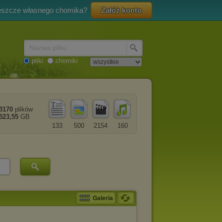
eszcze własnego chomika?
Załóż konto
Nazwa pliku
pliki
chomiki
3170
plików
523,55
GB
133
500
2154
160
Galeria