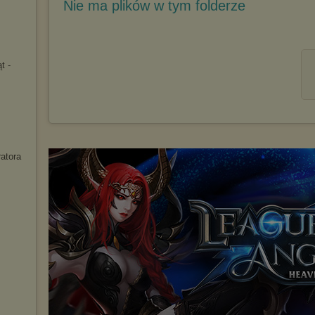
Nie ma plików w tym folderze
t -
ratora