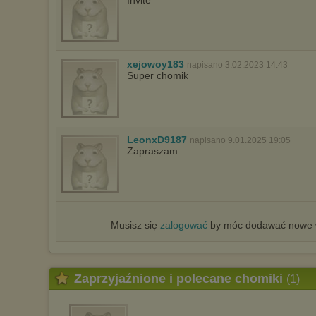
Invite
xejowoy183
napisano 3.02.2023 14:43
Super chomik
LeonxD9187
napisano 9.01.2025 19:05
Zapraszam
Musisz się
zalogować
by móc dodawać nowe w
Zaprzyjaźnione i polecane chomiki
(1)