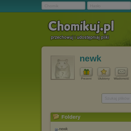
Chomik
Hasło
newk
Prezent
Ulubiony
Wiadomość
Szukaj plików
Foldery
newk