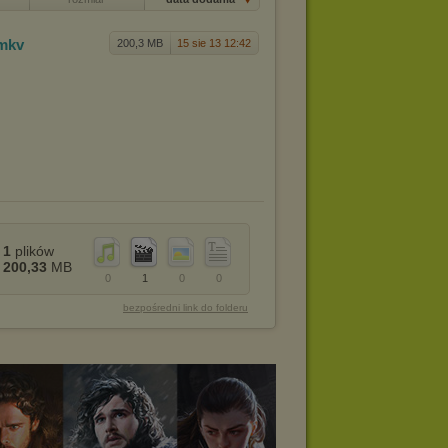
.mkv
200,3 MB
15 sie 13 12:42
1
plików
200,33
MB
0
1
0
0
bezpośredni link do folderu