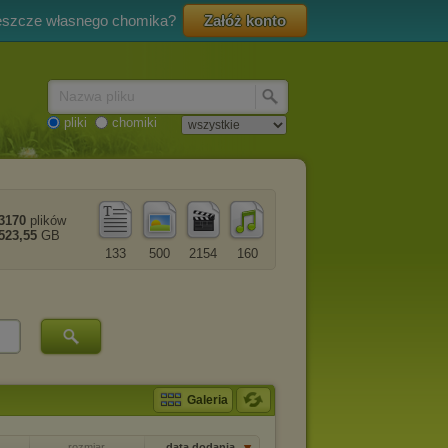
eszcze własnego chomika?
Załóż konto
Nazwa pliku
pliki
chomiki
3170
plików
523,55
GB
133
500
2154
160
Galeria
rozmiar
data dodania