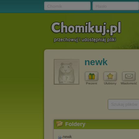
Chomik
Hasło
newk
Prezent
Ulubiony
Wiadomość
Szukaj plików
Foldery
newk