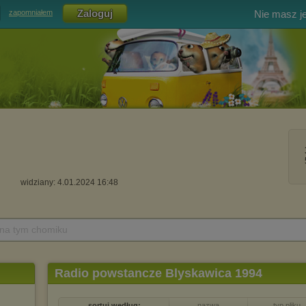
Nie masz j
zapomniałem
widziany: 4.01.2024 16:48
 na tym chomiku
Radio powstancze Blyskawica 1994
sortuj według:
nazwa
typ pliku