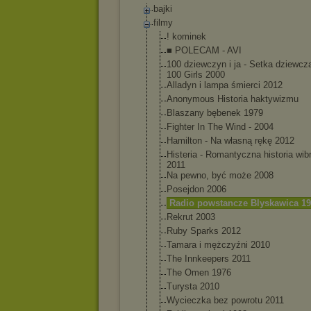
bajki
filmy
! kominek
■ POLECAM - AVI
100 dziewczyn i ja - Setka dziewczą
100 Girls 2000
Alladyn i lampa śmierci 2012
Anonymous Historia haktywizmu
Blaszany bębenek 1979
Fighter In The Wind - 2004
Hamilton - Na własną rękę 2012
Histeria - Romantyczna historia wib
2011
Na pewno, być może 2008
Posejdon 2006
Radio powstancze Blyskawica 1
Rekrut 2003
Ruby Sparks 2012
Tamara i mężczyźni 2010
The Innkeepers 2011
The Omen 1976
Turysta 2010
Wycieczka bez powrotu 2011