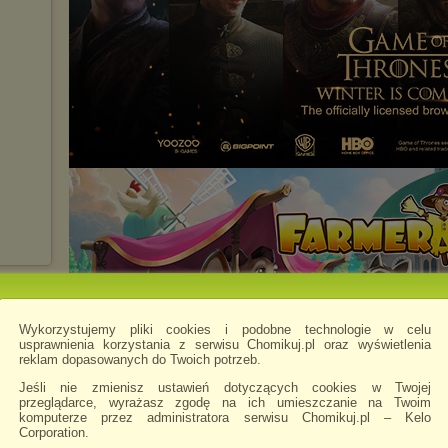
Wykorzystujemy pliki cookies i podobne technologie w celu
usprawnienia korzystania z serwisu Chomikuj.pl oraz wyświetlenia
reklam dopasowanych do Twoich potrzeb.
Jeśli nie zmienisz ustawień dotyczących cookies w Twojej
przeglądarce, wyrażasz zgodę na ich umieszczanie na Twoim
komputerze przez administratora serwisu Chomikuj.pl – Kelo
Corporation.