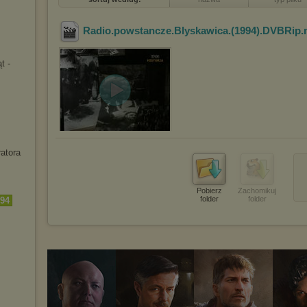
Radio.powstancze.Blyskawica.(1994).DVBRip
t -
ratora
Pobierz
Zachomikuj
folder
folder
994