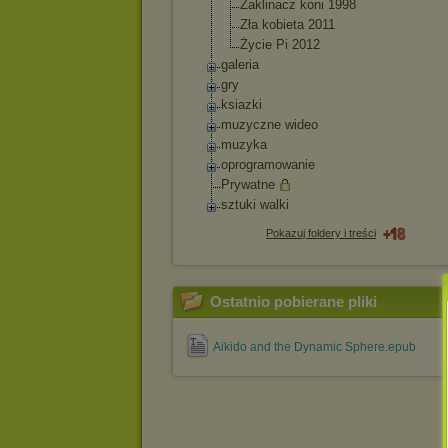
Zaklinacz koni 1998
Zła kobieta 2011
Życie Pi 2012
galeria
gry
ksiazki
muzyczne wideo
muzyka
oprogramowanie
Prywatne
sztuki walki
Pokazuj foldery i treści
Ostatnio pobierane pliki
Aikido and the Dynamic Sphere.epub