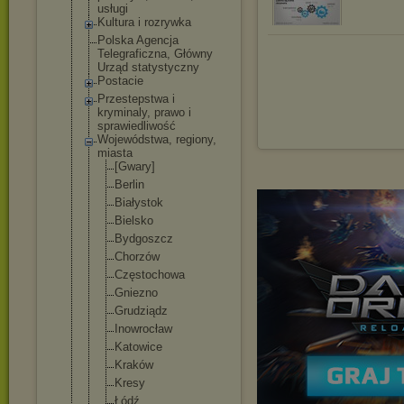
usługi
Kultura i rozrywka
Polska Agencja
Telegraficzna, Główny
Urząd statystyczny
Postacie
Przestepstwa i
kryminaly, prawo i
sprawiedliwość
Wojewódstwa, regiony,
miasta
[Gwary]
Berlin
Białystok
Bielsko
Bydgoszcz
Chorzów
Częstochowa
Gniezno
Grudziądz
Inowrocław
Katowice
Kraków
Kresy
Łódź