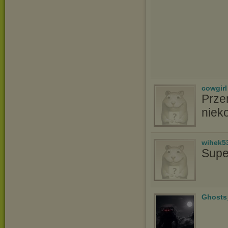
cowgirl
Prze
niek
wihek5
Supe
Ghosts