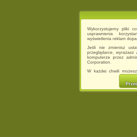
Wykorzystujemy pliki c
usprawnienia korzyst
wyświetlenia reklam dop
Jeśli nie zmienisz ust
przeglądarce, wyrażasz
komputerze przez admin
Corporation.
W każdej chwili możesz
cookies w swojej przeglą
w naszej Pol
Prze
http://chomikuj.pl/Polity
Jednocześnie informuje
może spowodować ogr
Chomikuj.pl.
W przypadku braku twojej
prosimy o opuszczenie se
Wykorzystanie plików c
(dostosowanie reklam do
działań marketingowych).