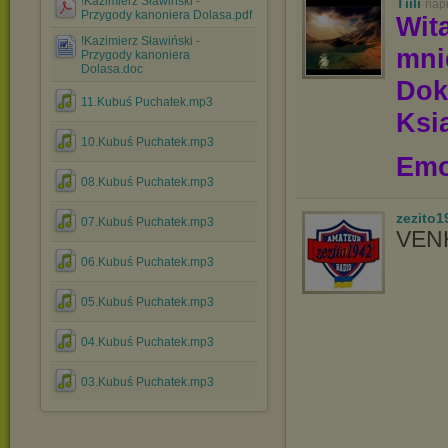
!Kazimierz Sławiński -
Tiili
nap
Przygody kanoniera Dolasa.pdf
Wit
!Kazimierz Sławiński -
mn
Przygody kanoniera
Dolasa.doc
Dok
11.Kubuś Puchatek.mp3
Ksią
10.Kubuś Puchatek.mp3
Emo
08.Kubuś Puchatek.mp3
zezito1
07.Kubuś Puchatek.mp3
VEN
06.Kubuś Puchatek.mp3
05.Kubuś Puchatek.mp3
04.Kubuś Puchatek.mp3
03.Kubuś Puchatek.mp3