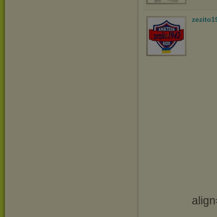
zezito1
align