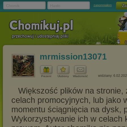
Chomik
Hasło
zapomniałem
mrmission13071
widziany: 6.02.20
Prezent
Ulubiony
Wiadomość