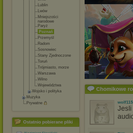
Lublin
Lwów
Mniejszości
narodowe
Paryż
Poznań
Przemyśl
Radom
Sosnowiec
Stany Zjednoczone
Toruń
Trójmiasto, morze
Warszawa
Wilno
Województwa
Chomikowe r
Wojsko i polityka
Muzyka
wolf115
Prywatne
Jesli
audi
Ostatnio pobierane pliki