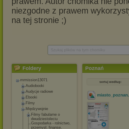
Szukaj plików na tym chomiku
Foldery
Poznań
mrmission13071
sortuj według:
Audiobooki
Audycje radiowe
miasto_poznan
Ebooki
Filmy
Międzywojnie
Filmy fabularne o
dwudziestoleci
u
Gospodarka - rolnictwo,
przemysł, finanse,