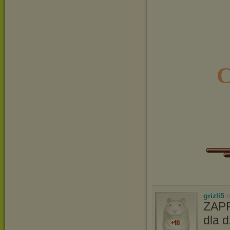
C
grizli5
n
ZAPR
dla d