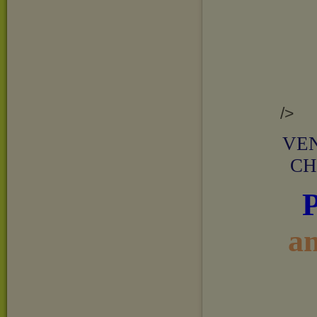
/>
VEN
CH
a