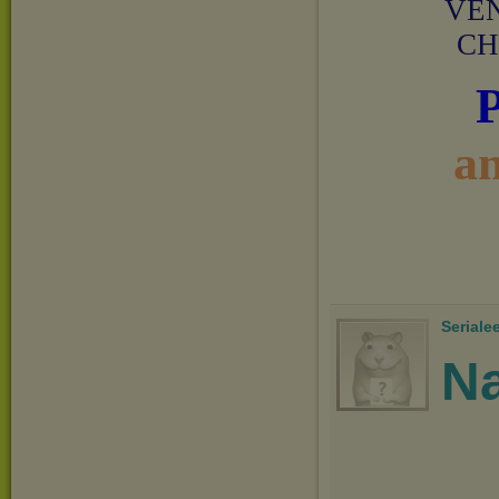
VEN
CH
a
Seriale
Na