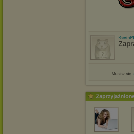
KevinP
Zapr
Musisz się
Zaprzyjaźnion