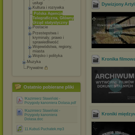
usługi
Dywizjony Artyl
Kultura i rozrywka
Polska Agencja
Telegraficzna, Główny
Urząd statystyczny
Postacie
Przestepstwa i
kryminaly, prawo i
sprawiedliwość
Wojewódstwa, regiony,
miasta
Wojsko i polityka
Kronika filmow
Muzyka
Prywatne
Ostatnio pobierane pliki
!Kazimierz Sławiński -
Przygody kanoniera Dolasa.pdf
!Kazimierz Sławiński -
Kroniki międzyw
Przygody kanoniera
Dolasa.doc
11.Kubuś Puchatek.mp3