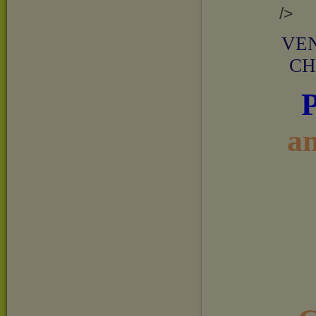
/>
VEN
CH
a