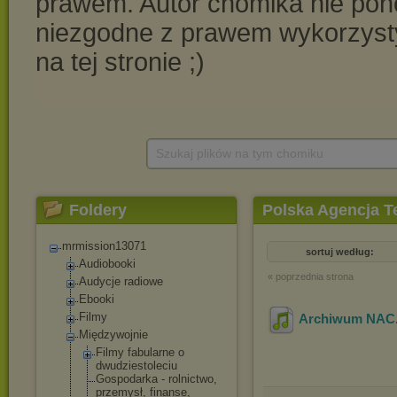
Szukaj plików na tym chomiku
Foldery
Polska Agencja T
mrmission13071
sortuj według:
Audiobooki
« poprzednia strona
Audycje radiowe
Ebooki
Filmy
Archiwum NAC
Międzywojnie
Filmy fabularne o
dwudziestoleci
u
Gospodarka - rolnictwo,
przemysł, finanse,