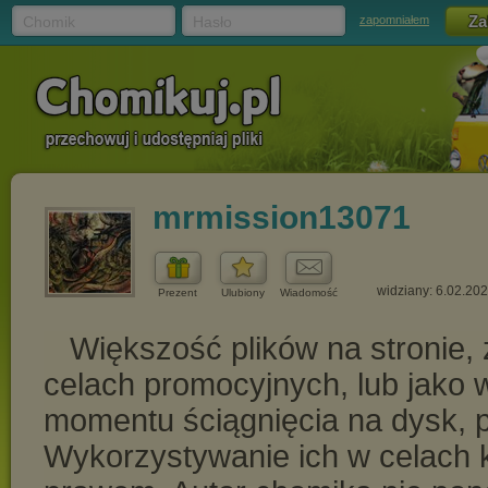
Chomik
Hasło
zapomniałem
mrmission13071
widziany: 6.02.20
Prezent
Ulubiony
Wiadomość