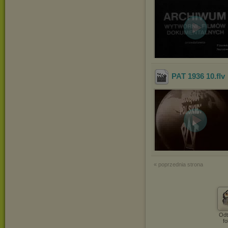
PAT 1936 10
.flv
« poprzednia strona
Odt
fo