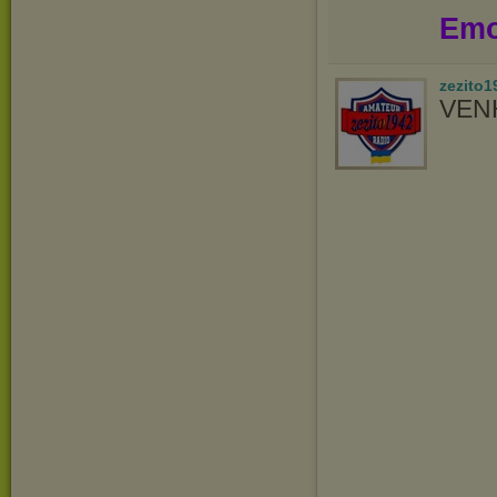
Emo
zezito1
VEN