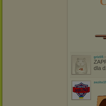
C
grizli5
n
ZAPR
dla d
zezito1