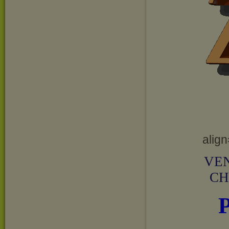
align
VEN
CH