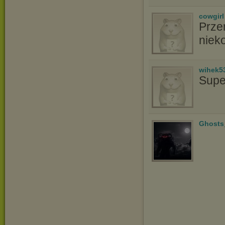
cowgirl
Prze
niek
wihek5
Supe
Ghosts