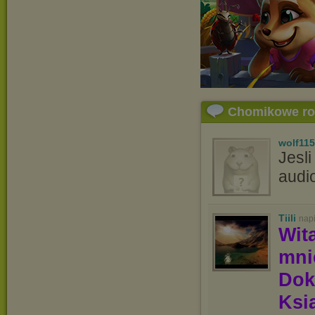
Chomikowe r
wolf115
Jesli
audi
Tiili
nap
Wit
mn
Dok
Ksią