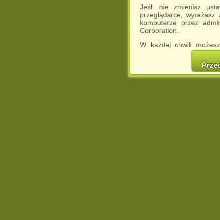
Jeśli nie zmienisz ust
przeglądarce, wyrażasz
komputerze przez admin
Corporation.
W każdej chwili możesz
cookies w swojej przeglą
w naszej Pol
Prze
http://chomikuj.pl/Polity
Jednocześnie informuje
może spowodować ogr
Chomikuj.pl.
W przypadku braku twojej
prosimy o opuszczenie se
Wykorzystanie plików c
(dostosowanie reklam do
działań marketingowych).
Wyrażenie sprzeciwu spo
będzie dopasowana do Tw
wyświetlona przypadkowo
Istnieje możliwość zmian
sposób uniemożliwiając
urządzeniu końcowym. M
dokonując odpowiednich