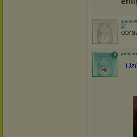
emi
elena9
paralot
Dzi