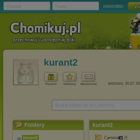
Chomik
Hasło
zapomniałem
kurant2
widziany: 30.07.2
Prezent
Ulubiony
Wiadomość
Szukaj plików na tym chomiku
Foldery
kurant2
kurant2
Camera