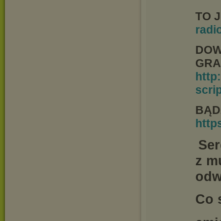
TO 
radi
DOWI
GRA
http
scri
BĄDŹ
http
Ser
z m
odw
Co 