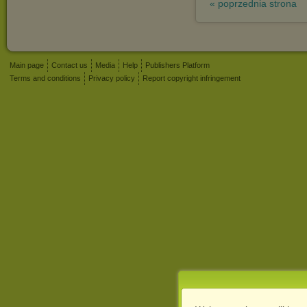
« poprzednia strona
Main page
Contact us
Media
Help
Publishers Platform
Terms and conditions
Privacy policy
Report copyright infringement