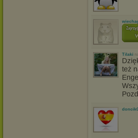
wiecha
Tilaki
n
Dzię
też n
Engel
Wszy
Pozd
doncik
H