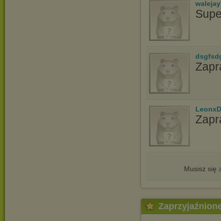
waleja
Supe
dsgfsd
Zapr
LeonxD
Zapr
Musisz się
Zaprzyjaźnion