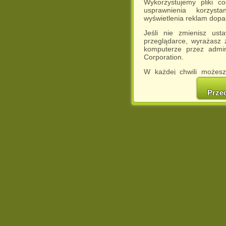
Wykorzystujemy pliki c
usprawnienia korzyst
wyświetlenia reklam dop
Jeśli nie zmienisz ust
przeglądarce, wyrażasz
komputerze przez admin
Corporation.
W każdej chwili możesz
cookies w swojej przeglą
w naszej Pol
Prze
http://chomikuj.pl/Polity
Jednocześnie informuje
może spowodować ogr
Chomikuj.pl.
W przypadku braku twojej
prosimy o opuszczenie se
Wykorzystanie plików c
(dostosowanie reklam do
działań marketingowych).
Wyrażenie sprzeciwu spo
będzie dopasowana do Tw
wyświetlona przypadkowo
Istnieje możliwość zmian