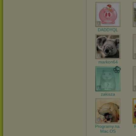
DADDYQL
markon64
zakisza
Programy.na.
Mac.OS