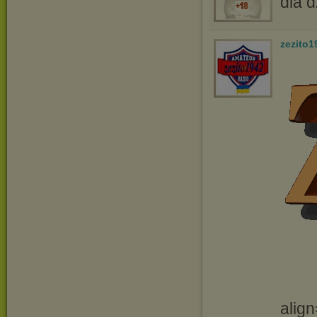
dla d
zezito1
align