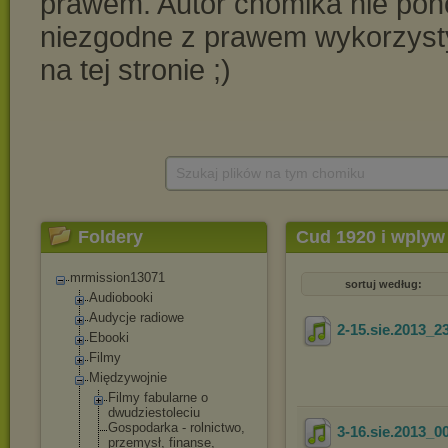
Szukaj plików na tym chomiku
Foldery
Cud 1920 i wplyw 
niedokon.-radio c
mrmission13071
sortuj według:
Audiobooki
Audycje radiowe
2-15.sie.2013_2
Ebooki
Filmy
Międzywojnie
Filmy fabularne o
dwudziestoleci
u
Gospodarka - rolnictwo,
3-16.sie.2013_0
przemysł, finanse,