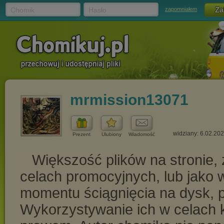
Chomik
Hasło
zapomniałem
mrmission13071
widziany: 6.02.20
Prezent
Ulubiony
Wiadomość