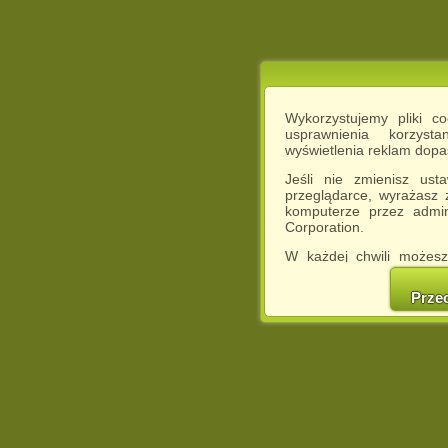
Wykorzystujemy pliki c
usprawnienia korzyst
wyświetlenia reklam dop
Jeśli nie zmienisz ust
przeglądarce, wyrażasz
komputerze przez admin
Corporation.
W każdej chwili możesz
cookies w swojej przeglą
w naszej Pol
Prze
http://chomikuj.pl/Polity
Jednocześnie informuje
może spowodować ogr
Chomikuj.pl.
W przypadku braku twojej
prosimy o opuszczenie se
Wykorzystanie plików c