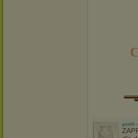
C
grizli5
n
ZAPR