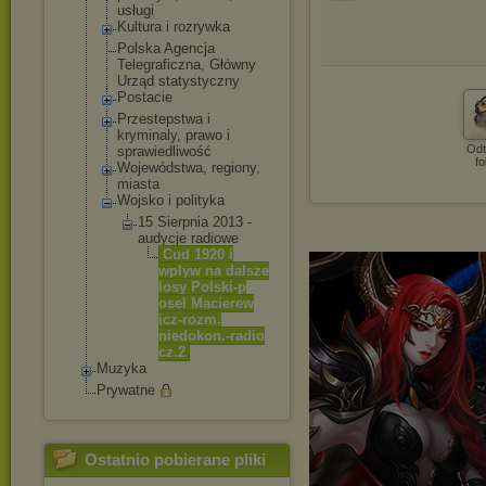
usługi
Kultura i rozrywka
Polska Agencja
Telegraficzna, Główny
Urząd statystyczny
Postacie
Przestepstwa i
kryminaly, prawo i
Odt
sprawiedliwość
fo
Wojewódstwa, regiony,
miasta
Wojsko i polityka
15 Sierpnia 2013 -
audycje radiowe
Cud 1920 i
wplyw na dalsze
losy Polski-p
osel Macierew
icz-rozm
.
niedokon
.-radio
cz.2
Muzyka
Prywatne
Ostatnio pobierane pliki