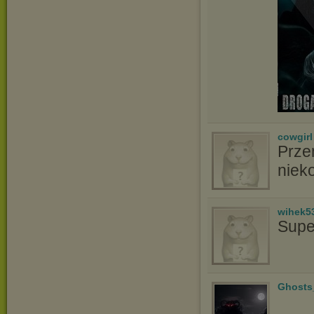
cowgirl
Prze
niek
wihek5
Supe
Ghosts