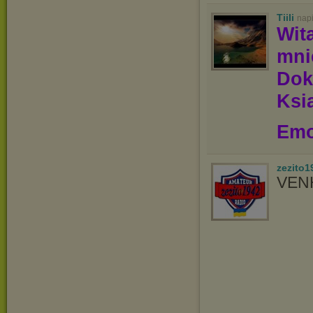
Tiili
nap
Wit
mn
Dok
Ksią
Emo
zezito1
VEN