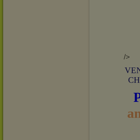
/>
VEN
CH
a