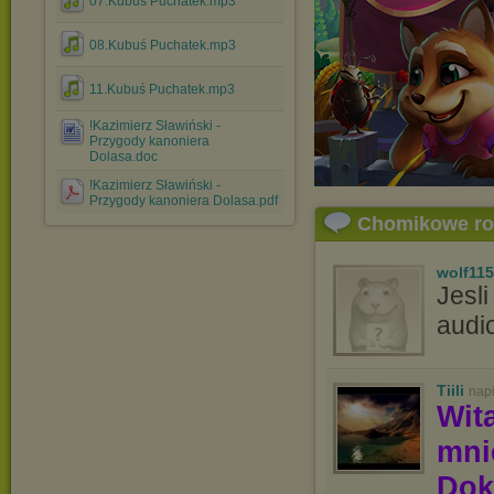
07.Kubuś Puchatek.mp3
08.Kubuś Puchatek.mp3
11.Kubuś Puchatek.mp3
!Kazimierz Sławiński -
Przygody kanoniera
Dolasa.doc
!Kazimierz Sławiński -
Przygody kanoniera Dolasa.pdf
Chomikowe r
wolf115
Jesli
audi
Tiili
nap
Wit
mn
Dok