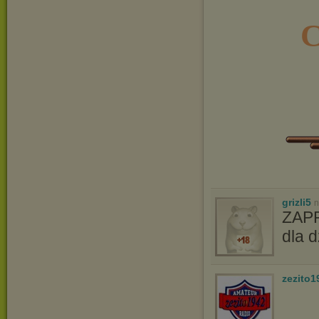
C
grizli5
n
ZAPR
dla d
zezito1