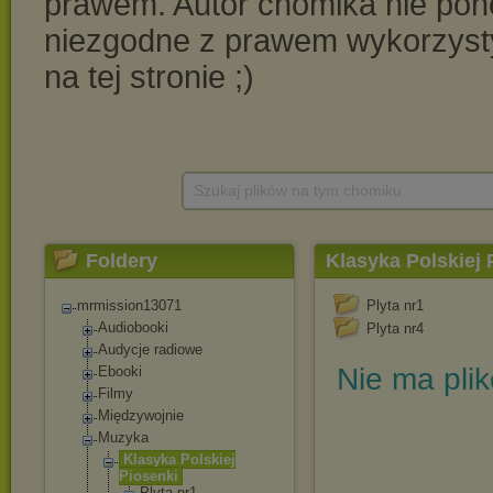
Szukaj plików na tym chomiku
Foldery
Klasyka Polskiej 
mrmission13071
Plyta nr1
Audiobooki
Plyta nr4
Audycje radiowe
Nie ma pli
Ebooki
Filmy
Międzywojnie
Muzyka
Klasyka Polskiej
Piosenki
Plyta nr1