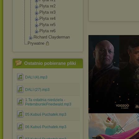
Plyta nr2
Plyta nr3
Plyta nr4
Plyta nr5
Plyta nr6
Richard Clayderman
Prywatne
Ostatnio pobierane pliki
DALI (4).mp3
DALI (27).mp3
1.Ta ostatnia niedziela -
PetersburskiFriedwald.mp3
05.Kubuś Puchatek.mp3
06.Kubuś Puchatek.mp3