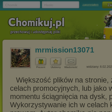
Chomik
Hasło
zapomniałem
mrmission13071
widziany: 6.02.20
Prezent
Ulubiony
Wiadomość