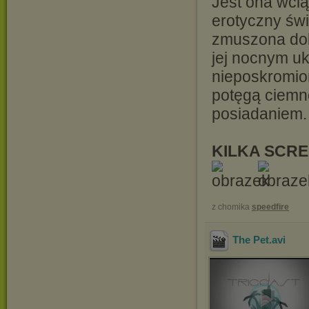
Jest ona wcią
erotyczny świ
zmuszona dok
jej nocnym u
nieposkromio
potęgą ciemn
posiadaniem
KILKA SCRE
z chomika
speedfire
The Pet
.avi