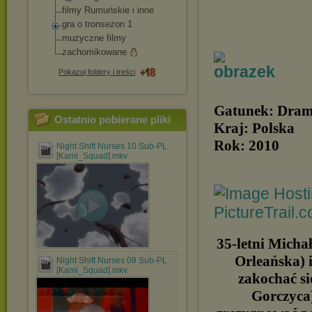
filmy Rumuńskie i inne
gra o tronsezon 1
muzyczne filmy
zachomikowane
Pokazuj foldery i treści
Gatunek: Dram
Ostatnio pobierane pliki
Kraj: Polska
Rok: 2010
Night Shift Nurses 10 Sub-PL
[Kami_Squad].mkv
35-letni Micha
Orleańska) 
Night Shift Nurses 09 Sub-PL
[Kami_Squad].mkv
zakochać si
Gorczyca)