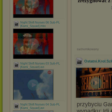
zrezygnować z 
Night Shift Nurses 06 Sub-PL
[Kami_Squad].mkv
zachomikowany
Ostatni.Krol.S
Night Shift Nurses 03 Sub-PL
[Kami_Squad].avi
przybyciu Ga
Night Shift Nurses 04 Sub-PL
[Kami_Squad].avi
wypadku: Idi