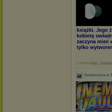
książki. Jego 
kobietę owład
zaczyna mieć w
tylko wytwore
z chomika
Beti_i_Konrad
Dziewczyna w 3D