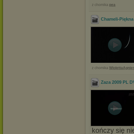
z chomika
pea
Chameli-Piękna 
z chomika
WiolettaAgnie
Zaza 2009 PL D
kończy się ni