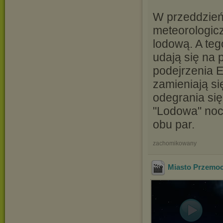
W przeddzień
meteorologic
lodową. A te
udają się na 
podejrzenia E
zamieniają si
odegrania się
"Lodowa" noc
obu par.
zachomikowany
Miasto Przemocy