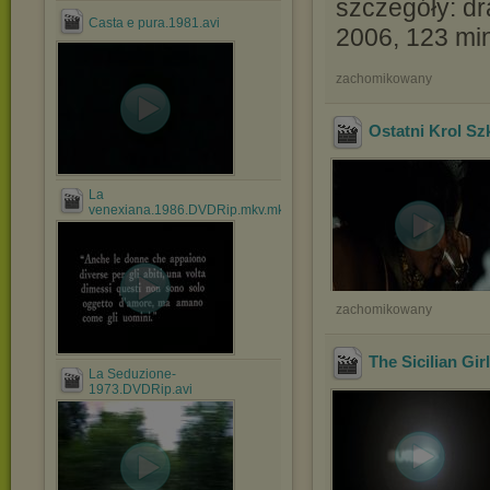
szczegóły: dr
Casta e pura.1981.avi
2006, 123 mi
zachomikowany
Ostatni Krol Sz
La
venexiana.1986.DVDRip.mkv.mkv
zachomikowany
The Sicilian Gi
La Seduzione-
1973.DVDRip.avi