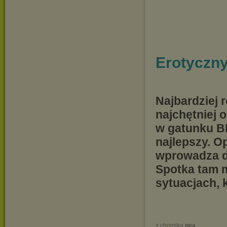
Erotyczn
Najbardziej 
najchętniej 
w gatunku B
najlepszy. O
wprowadza d
Spotka tam mi
sytuacjach, 
z chomika
pea