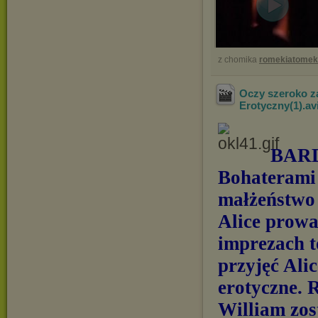
z chomika
romekiatome
Oczy szeroko za
Erotyczny(1)
.av
BAR
Bohaterami 
małżeństwo 
Alice prowad
imprezach t
przyjęć Ali
erotyczne. 
William zos