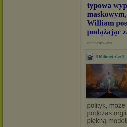
typowa wypr
maskowym, k
William pos
podążając z
zachomikowany
8 Milimetrów 2 
polityk, może
podczas orgii
piękną modelk