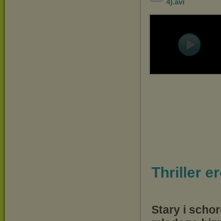
4)
.avi
Thriller e
Stary i scho