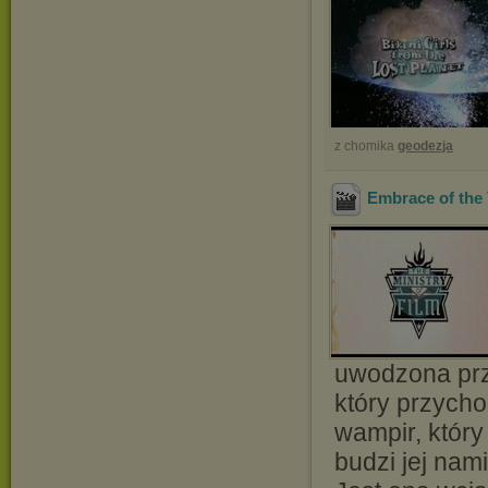
z chomika
geodezja
Embrace of the 
uwodzona prz
który przycho
wampir, który
budzi jej nam