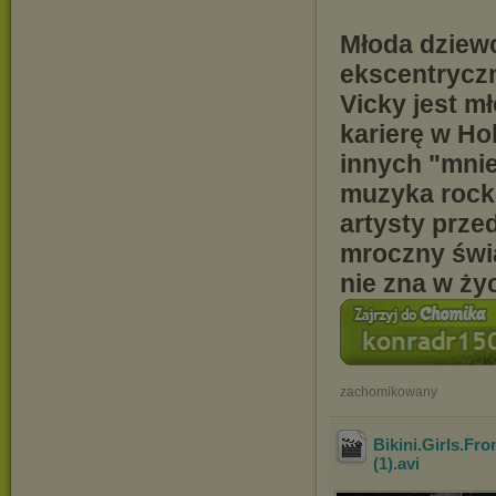
Młoda dziewc
ekscentryczn
Vicky jest mł
karierę w Ho
innych "mnie
muzyka rocko
artysty prze
mroczny świa
nie zna w ży
zachomikowany
Bikini.Girls.Fr
(1)
.avi