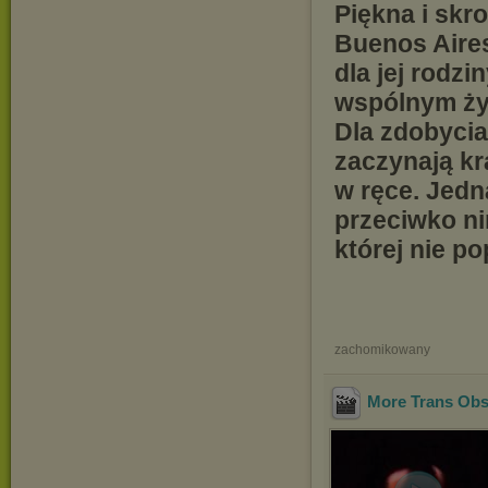
Piękna i skr
Buenos Aires
dla jej rodz
wspólnym życ
Dla zdobycia
zaczynają kr
w ręce. Jedn
przeciwko ni
której nie po
zachomikowany
More Trans Obs