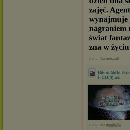
dzień ima s
zajęć. Age
wynajmuje j
nagraniem 
świat fanta
zna w życiu
z chomika
mysza5
Bikini.Girls.Fr
FiCO(4)
.avi
z chomika
geodezja