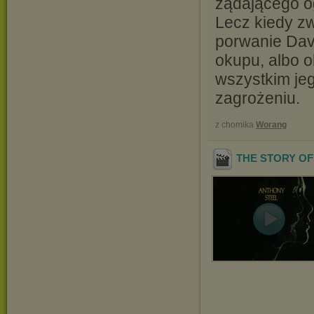
żądającego o
Lecz kiedy zw
porwanie Davi
okupu, albo o
wszystkim jeg
zagrożeniu.
z chomika
Worang
THE STORY OF 