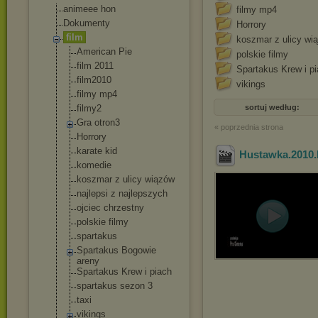
animeee hon
filmy mp4
Dokumenty
Horrory
film
koszmar z ulicy wi
American Pie
polskie filmy
film 2011
Spartakus Krew i p
film2010
vikings
filmy mp4
filmy2
sortuj według:
Gra otron3
« poprzednia strona
Horrory
karate kid
Hustawka.2010
komedie
koszmar z ulicy wiązów
najlepsi z najlepszych
ojciec chrzestny
polskie filmy
spartakus
Spartakus Bogowie
areny
Spartakus Krew i piach
spartakus sezon 3
taxi
vikings