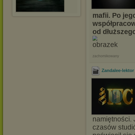
mafii. Po je
współpracow
od dłuższego
zachomikowany
Zandalee-lektor 
namiętności. 
czasów studió