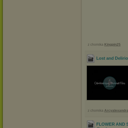
z chomika
Kingpin25
Lost and Deliri
z chomika
Arcyalexandr
FLOWER AND SN