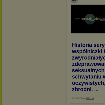
Historia ser
wspólniczki 
zwyrodniałyc
zdeprawowan
seksualnych 
schwytaniu 
oczywistych,
zbrodni. ...
z chomika
and_4