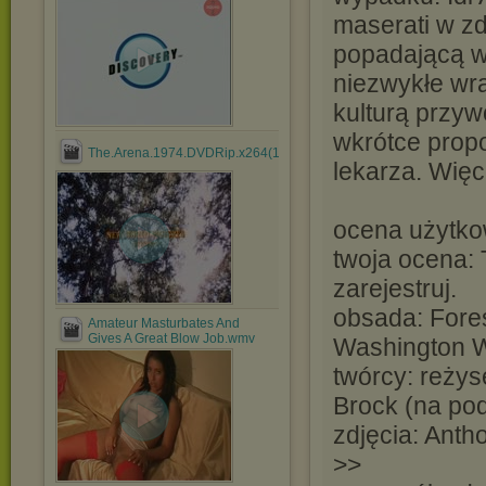
maserati w zd
popadającą w 
niezwykłe wra
kulturą przyw
wkrótce prop
The.Arena.1974.DVDRip.x264(1).mkv
lekarza. Więc
ocena użytko
twoja ocena: 
zarejestruj.
obsada: Fore
Amateur Masturbates And
Gives A Great Blow Job.wmv
Washington W
twórcy: reżys
Brock (na pod
zdjęcia: Anth
>>