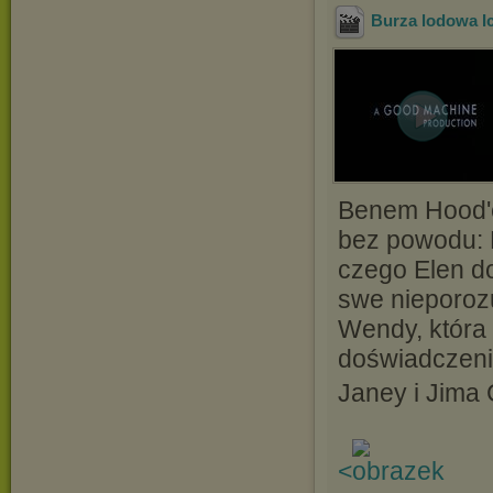
Burza lodowa I
Benem Hood'em
bez powodu: 
czego Elen do
swe nieporozu
Wendy, która
doświadczeni
Janey i Jima
<