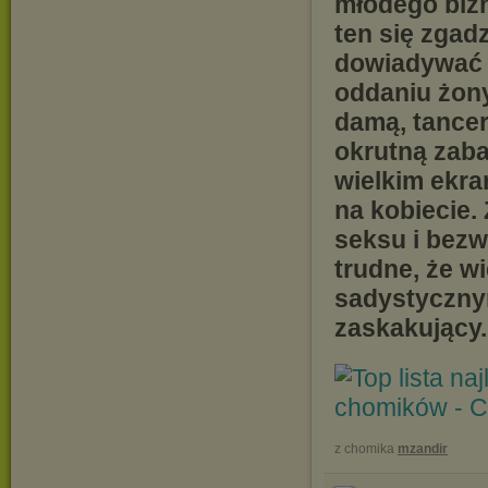
młodego biz
ten się zgad
dowiadywać s
oddaniu żony
damą, tancer
okrutną zaba
wielkim ekra
na kobiecie.
seksu i bezws
trudne, że w
sadystyczny
zaskakujący.
z chomika
mzandir