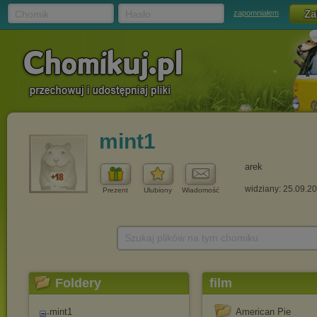
Chomik
Hasło
zapomniałem
mint1
arek
widziany: 25.09.2
Prezent
Ulubiony
Wiadomość
Szukaj plików na tym chomiku
Foldery
film
mint1
American Pie