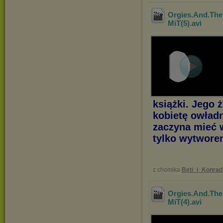
Orgies.And.The
MiT(5)
.avi
książki. Jego 
kobietę owład
zaczyna mieć w
tylko wytwore
z chomika
Beti_i_Konrad
Orgies.And.The
MiT(4)
.avi