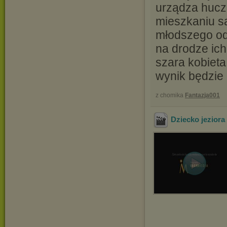
urządza hucz
mieszkaniu są
młodszego od 
na drodze ic
szara kobieta
wynik będzie 
z chomika
Fantazja001
Dziecko jeziora