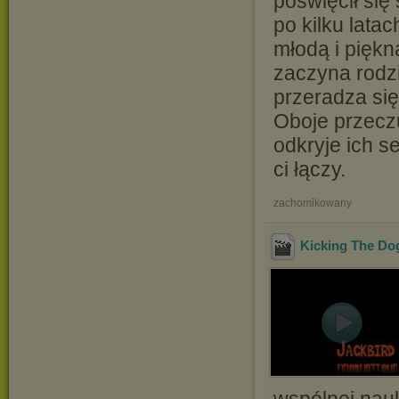
poświęcił się
po kilku lata
młodą i piękn
zaczyna rodzi
przeradza si
Oboje przeczu
odkryje ich s
ci łączy.
zachomikowany
Kicking The Do
wspólnej nauk