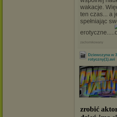
wakacje. Więc
ten czas... a
spełniając sw
erotyczne.....
zachomikowany
Dziewczyna w 3D 
rotyczny(1)
.avi
zrobić akto