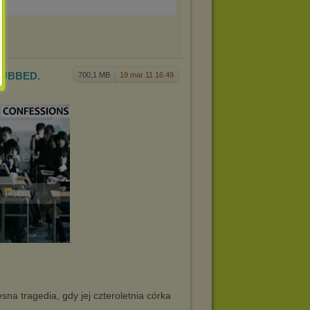
LSUBBED.
700,1 MB
19 mar 11 16:49
.
sna tragedia, gdy jej czteroletnia córka