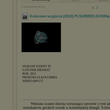
« poprzednia strona
2
1
Kolorowe wzgórza (2010) PLSUBBED.DVDRip
WGRANE NAPISY PL
GATUNEK:DRAMAT
ROK: 2011
PRODUKCJA:KOLUMBIA
WIDEO:640*272
Widziana oczami dziecka wzruszająca opowieść o tym jak
mieszkańców górskich wiosek w kolumbijskiej dżungli. 9-letn