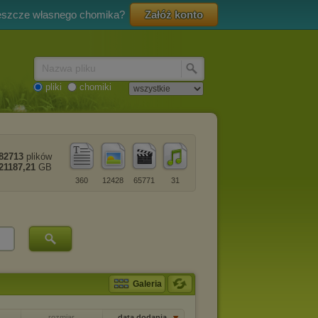
eszcze własnego chomika?
Załóż konto
Nazwa pliku
pliki
chomiki
82713
plików
21187,21
GB
360
12428
65771
31
Galeria
rozmiar
data dodania