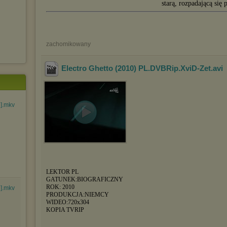
starą, rozpadającą się p
zachomikowany
Electro Ghetto (2010) PL.DVBRip.XviD-Zet
.avi
].mkv
LEKTOR PL
GATUNEK:BIOGRAFICZNY
ROK: 2010
].mkv
PRODUKCJA:NIEMCY
WIDEO:720x304
KOPIA TVRIP