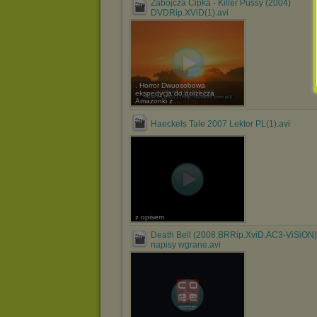
Zabójcza Cipka - Killer Pussy (2004)
DVDRip.XViD(1).avi
. Horror Dwuosobowa
ekspedycja do dorzecza
Amazonki z ...
Haeckels Tale 2007 Lektor PL(1).avi
z opisem
Death Bell (2008.BRRip.XviD.AC3-ViSiON)
napisy wgrane.avi