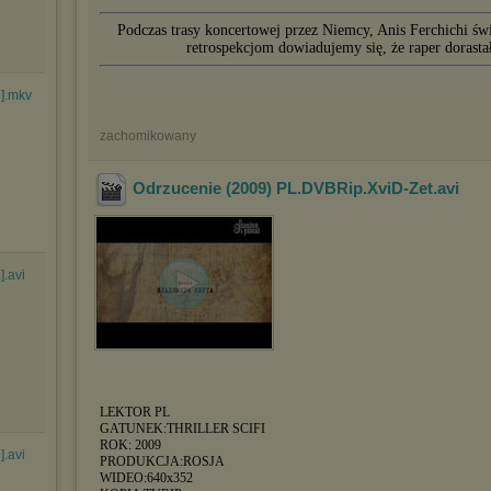
Podczas trasy koncertowej przez Niemcy, Anis Ferchichi świ
retrospekcjom dowiadujemy się, że raper dorast
].mkv
zachomikowany
Odrzucenie (2009) PL.DVBRip.XviD-Zet
.avi
].avi
LEKTOR PL
GATUNEK:THRILLER SCIFI
ROK: 2009
].avi
PRODUKCJA:ROSJA
WIDEO:640x352