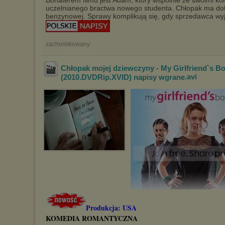
Bohaterem filmu jest Adam, który wspólnie ze swoimi k
uczelnianego bractwa nowego studenta. Chłopak ma dok
benzynowej. Sprawy komplikują się, gdy sprzedawca wy
zachomikowany
Chłopak mojej dziewczyny - My Girlfriend`s Bo
(2010.DVDRip.XVID) napisy wgrane
.avi
Produkcja: USA
KOMEDIA ROMANTYCZNA