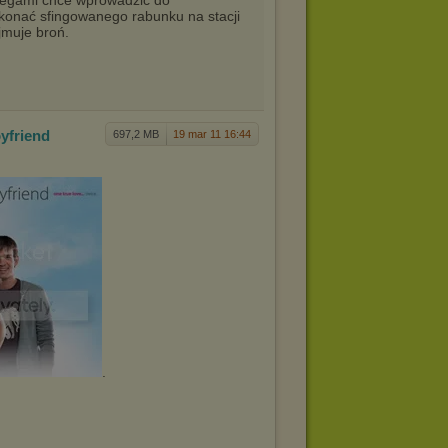
olegami chce wprowadzić do
onać sfingowanego rabunku na stacji
jmuje broń.
yfrie
nd
697,2 MB
19 mar 11 16:44
.