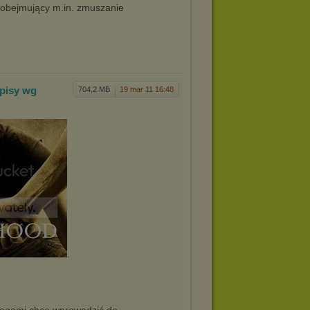
 obejmujący m.in. zmuszanie
pisy wg
704,2 MB
19 mar 11 16:48
.