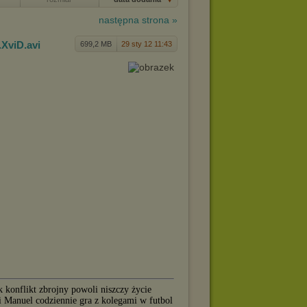
następna strona »
.XviD
.avi
699,2 MB
29 sty 12 11:43
 konflikt zbrojny powoli niszczy życie
i Manuel codziennie gra z kolegami w futbol