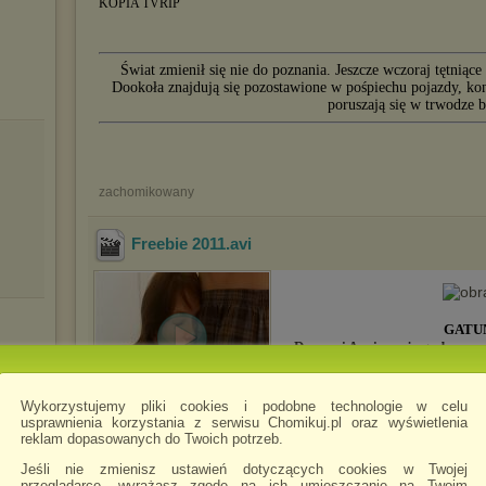
KOPIA TVRIP
Świat zmienił się nie do poznania. Jeszcze wczoraj tętniące 
Dookoła znajdują się pozostawione w pośpiechu pojazdy, kon
poruszają się w trwodze b
zachomikowany
Freebie 2011
.avi
GATU
Darren i Annie mają godny poz
zaufaniu i wzajemnej komunik
relacje anie trochę się nie zmie
towarzystwa, śmieją się ze 
Wykorzystujemy pliki cookies i podobne technologie w celu
przypomnieć kiedy ostatnim razem się ze sobą kochali. Kied
usprawnienia korzystania z serwisu Chomikuj.pl oraz wyświetlenia
dyskusję na temat ich miłości, zdjęć w bikini, gra słów p
reklam dopasowanych do Twoich potrzeb.
tematów. W końcu pada propozycja urozmaicenia ich życi
zupełnie obcym. Czy jedna noc może
Jeśli nie zmienisz ustawień dotyczących cookies w Twojej
przeglądarce, wyrażasz zgodę na ich umieszczanie na Twoim