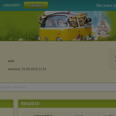
Nie masz j
zapomniałem
arek
widziany: 25.09.2019 11:51
 na tym chomiku
film2010
sortuj według:
nazwa
typ pliku