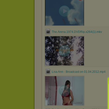
The.Arena.1974.DVDRip.x264(1).mkv
Lisa Ann - Broadcast on 01.04.2012.mp4