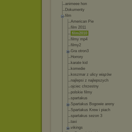
animeee hon
Dokumenty
film
American Pie
film 2011
film2010
filmy mp4
filmy2
Gra otron3
Horrory
karate kid
komedie
koszmar z ulicy wiązów
najlepsi z najlepszych
ojciec chrzestny
polskie filmy
spartakus
Spartakus Bogowie areny
Spartakus Krew i piach
spartakus sezon 3
taxi
vikings