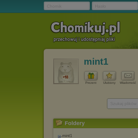
Chomik
Hasło
mint1
Prezent
Ulubiony
Wiadomość
Szukaj plików
Foldery
mint1