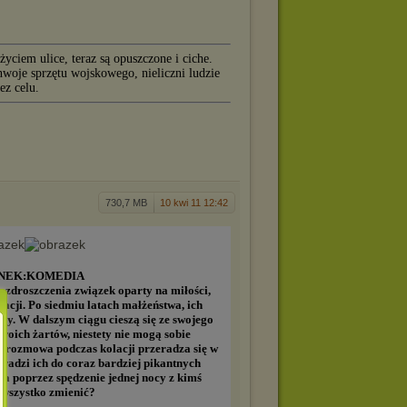
życiem ulice, teraz są opuszczone i ciche.
woje sprzętu wojskowego, nieliczni ludzie
ez celu.
730,7 MB
10 kwi 11 12:42
NEK:KOMEDIA
azdroszczenia związek oparty na miłości,
acji. Po siedmiu latach małżeństwa, ich
niły. W dalszym ciągu cieszą się ze swojego
swoich żartów, niestety nie mogą sobie
y rozmowa podczas kolacji przeradza się w
rowadzi ich do coraz bardziej pikantnych
a poprzez spędzenie jednej nocy z kimś
 wszystko zmienić?