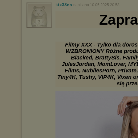
ktx33ns
napisano 10.05.2025 20:58
Zapr
Filmy XXX - Tylko dla doros
WZBRONIONY Różne produkc
Blacked, BrattySis, Famil
JulesJordan, MomLover, MYL
Films, NubilesPorn, Private
Tiny4K, Tushy, VIP4K, Vixen or
się prz