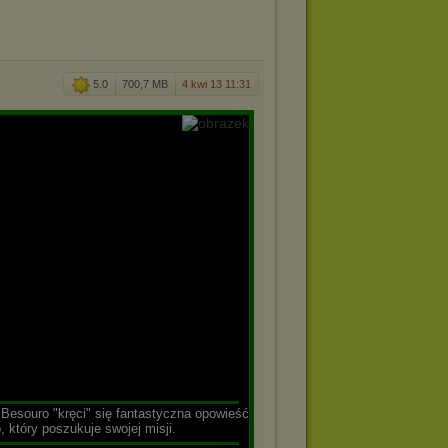
5.0
700,7 MB
4 kwi 13 11:31
▬▬▬▬▬▬▬▬▬▬▬▬▬▬▬▬▬▬▬▬▬▬▬▬
 Besouro "kręci" się fantastyczna opowieść
 który poszukuje swojej misji.
▬▬▬▬▬▬▬▬▬▬▬▬▬▬▬▬▬▬▬▬▬▬▬▬