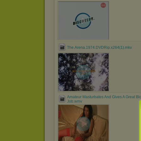
The.Arena.1974.DVDRip.x264(1).mkv
Amateur Masturbates And Gives A Great Bl
Job.wmv