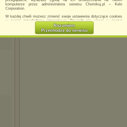
komputerze przez administratora serwisu Chomikuj.pl – Kelo
Corporation.
W każdej chwili możesz zmienić swoje ustawienia dotyczące cookies
w swojej przeglądarce internetowej. Dowiedz się więcej w naszej
Polityce Prywatności -
http://chomikuj.pl/PolitykaPrywatnosci.aspx
.
Rozumiem
Przechodzę do serwisu
Jednocześnie informujemy że zmiana ustawień przeglądarki może
spowodować ograniczenie korzystania ze strony Chomikuj.pl.
W przypadku braku twojej zgody na akceptację cookies niestety
prosimy o opuszczenie serwisu chomikuj.pl.
Wykorzystanie plików cookies
przez
Zaufanych Partnerów
(dostosowanie reklam do Twoich potrzeb, analiza skuteczności działań
marketingowych).
Wyrażenie sprzeciwu spowoduje, że wyświetlana Ci reklama nie
będzie dopasowana do Twoich preferencji, a będzie to reklama
wyświetlona przypadkowo.
Istnieje możliwość zmiany ustawień przeglądarki internetowej w
sposób uniemożliwiający przechowywanie plików cookies na
urządzeniu końcowym. Można również usunąć pliki cookies,
dokonując odpowiednich zmian w ustawieniach przeglądarki
internetowej.
Pełną informację na ten temat znajdziesz pod adresem
http://chomikuj.pl/PolitykaPrywatnosci.aspx
.