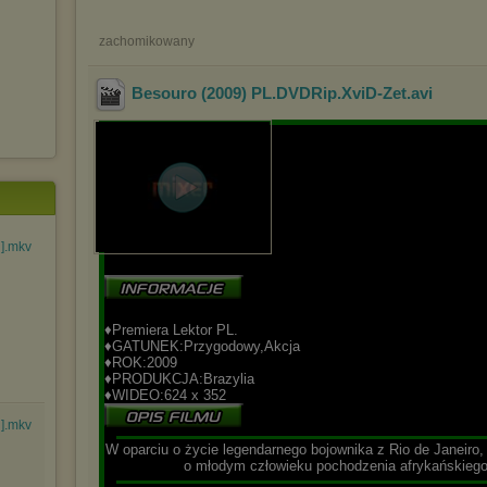
zachomikowany
Besouro (2009) PL.DVDRip.XviD-Zet
.avi
].mkv
♦Premiera Lektor PL
.
♦GATUNEK:Przygodowy,Akcja
♦ROK:2009
♦PRODUKCJA:Brazylia
♦WIDEO:624 x 352
].mkv
▬▬▬▬▬▬▬▬▬▬▬▬▬▬▬▬▬▬▬▬▬▬▬▬▬▬▬▬▬▬▬▬▬▬
W oparciu o życie legendarnego bojownika z Rio de Janeiro,
o młodym człowieku pochodzenia afrykańskiego,
▬▬▬▬▬▬▬▬▬▬▬▬▬▬▬▬▬▬▬▬▬▬▬▬▬▬▬▬▬▬▬▬▬▬