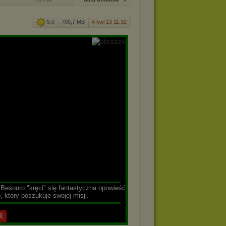
5.0
700,7 MB
4 kwi 13 11:32
▬▬▬▬▬▬▬▬▬▬▬▬▬▬▬▬▬▬▬▬▬▬▬▬
 Besouro "kręci" się fantastyczna opowieść
 który poszukuje swojej misji.
▬▬▬▬▬▬▬▬▬▬▬▬▬▬▬▬▬▬▬▬▬▬▬▬