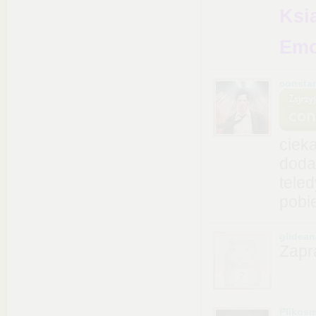
Ksią
Emo
consta
ciek
doda
tele
pobi
glidean
Zap
Plikos