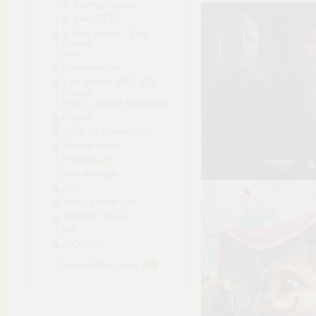
7. Stormy Daniels
8. BRAZZERS
9. 3wa Sonnet - Ewa
Sonnet
Auto
Dokumentalne
Ewa Sonnet 2002 2006
Videos
Filmy z imprez klubowych
Galeria
GIFY dla dorosłych ;-)
Polskie porno
Prywatne
Sex skandale
Soft
Tessa Fowler XXX
TRANCE music
VR
XXX filmy
Pokazuj foldery i treści