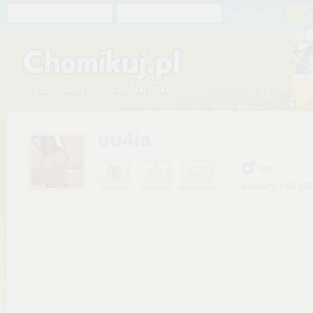
Chomik
Hasło
zapomniałem
eu4ia
Igor
widziany: 6.08.20
Prezent
Ulubiony
Wiadomość