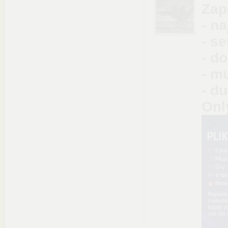
Zap
- n
- se
- d
- m
- d
Onl