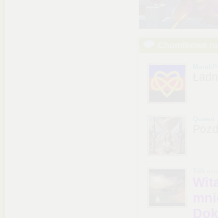
Chomikowe r
MarekP
Ładn
Queen
Pozd
Tiili
nap
Wit
mn
Dok