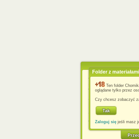
Folder z materiałam
Wykorzystujemy pliki c
usprawnienia korzyst
Ten folder Chomik
wyświetlenia reklam dop
oglądane tylko przez oso
Jeśli nie zmienisz ust
Czy chcesz zobaczyć za
przeglądarce, wyrażasz
komputerze przez admin
Corporation.
Zaloguj się
jeśli masz j
W każdej chwili możesz
cookies w swojej przeglą
w naszej Pol
Prze
http://chomikuj.pl/Polity