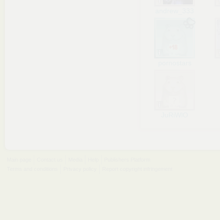
andrew_333
pornostars
JuRiWlO
Main page
Contact us
Media
Help
Publishers Platform
Terms and conditions
Privacy policy
Report copyright infringement