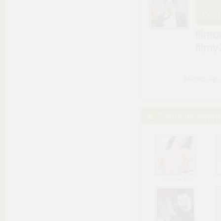
film
film
Musisz się
Zaprzyjaźnion
Venom43