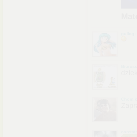
Mat
gullag
Biuros
dzie
Chomik
Zapr
consta