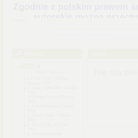
Rozwiń
Szukaj plików na tym chomiku
Foldery
eu4ia
eu4ia
Nie ma pli
>>> Mandy Dee <<<
1.Porno Retro, Classic,
Vintage XXX
2. Stacy Valentine - Classic
XXX
3. Christy Canyon Classic
XXX
4. Carolyn Monroe Classic
XXX
5. Ashlyn Gere - Classic
XXX
6. Erika Bella - Calssic
XXX
6. Roberta Gemma