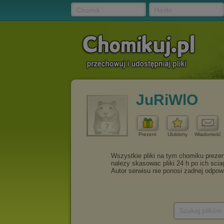
Chomik
Hasło
JuRiWlO
Prezent
Ulubiony
Wiadomość
Szukaj plików