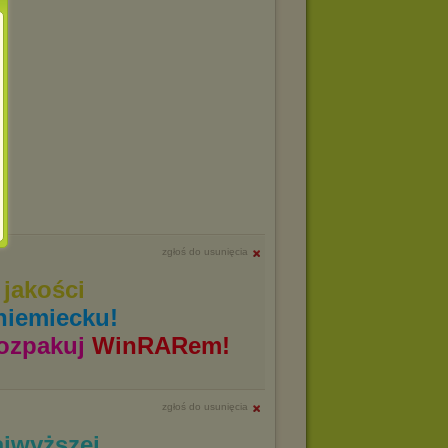
zgłoś do usunięcia
jakości
niemiecku!
ozpakuj
WinRARem!
zgłoś do usunięcia
ajwyższej