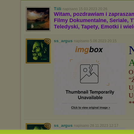
Tiili
napisano 15.03.2023 20:26
Witam, pozdrawiam i zaprasza
Filmy Dokumentalne, Seriale, T
Teledyski, Tapety, Emotki i wie
ss_argus
napisano 5.06.2023 20:15
A
O
"
U
U
*
ss_argus
napisano 28.11.2023 12:17