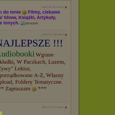
zgłoś do usunięcia
m do mnie
Filmy, ciekawe
V Show, Książki, Artykuły,
le innych.
zgłoś do usunięcia
NAJLEPSZE !!!
udiobooki
Wgrane
kładki, W Paczkach, Luzem,
Żywy" Lektor,
porządkowane A-Z, Własny
pload, Foldery Tematyczne.
** Zapraszam
***
zgłoś do usunięcia