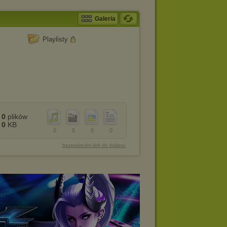
Galeria
Playlisty
0
plików
0
KB
0
0
0
0
bezpośredni link do folderu