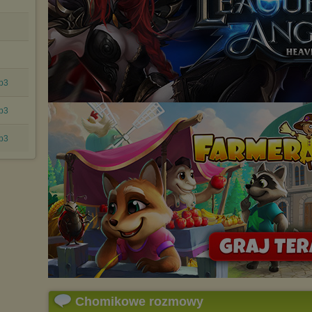
mp3
mp3
mp3
Chomikowe rozmowy