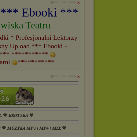
zgłoś do usunięcia
 *** Ebooki ***
wiska Teatru
ki * Profesjonalni Lektorzy
ny Upload *** Ebooki -
r *** ***********
żarni
***********
zgłoś do usunięcia
𝑳 💖 𝑬𝑹𝑶𝑻𝒀𝑲𝑨 💖
𝑺 💖 𝑴𝑼𝒁𝒀𝑲𝑨 𝑴𝑷3 / 𝑴𝑷4 / 𝑴𝑰𝑿 💖