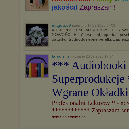
sposób uniemożliwiający przechowywanie plików cookies na
urządzeniu końcowym. Można również usunąć pliki cookies,
jakości!
Zapraszam!
dokonując odpowiednich zmian w ustawieniach przeglądarki
internetowej.
Pełną informację na ten temat znajdziesz pod adresem
magda.s3
http://chomikuj.pl/PolitykaPrywatnosci.aspx
.
napisano 17.08.2025 17:03
AUDIOBOOKI NOWOŚCI 2025 I HITY WYD
NOWOŚCI, HITY, kryminał, reportaż, psycholo
gatunku, trudnodostępne perełki. Zapras
larson_p
napisano 23.09.2025 17:34
*** Audiobooki
Superprodukcje 
Wgrane Okładk
Profesjonalni Lektorzy * - n
************ Zapraszam serd
***********