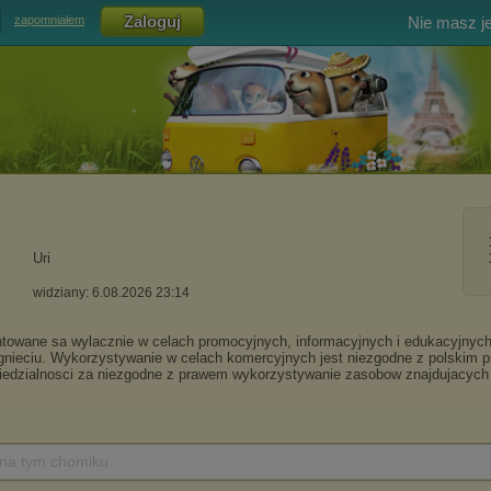
Nie masz j
zapomniałem
Uri
widziany: 6.08.2026 23:14
 na tym chomiku