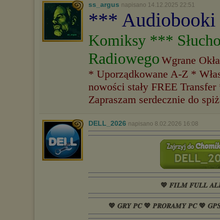
ss_argus
napisano 14.12.2025 22:51
*** Audiobooki
Komiksy *** Słucho
Radiowego
Wgrane Okład
* Uporządkowane A-Z * Włas
nowości stały FREE Transfe
Zapraszam serdecznie do spi
DELL_2026
napisano 8.02.2026 16:08
💖 𝑭𝑰𝑳𝑴 𝑭𝑼𝑳𝑳 𝑨𝑳
💖 𝑮𝑹𝒀 𝑷𝑪 💖 𝑷𝑹𝑶𝑹𝑨𝑴𝒀 𝑷𝑪 💖 𝑮𝑷