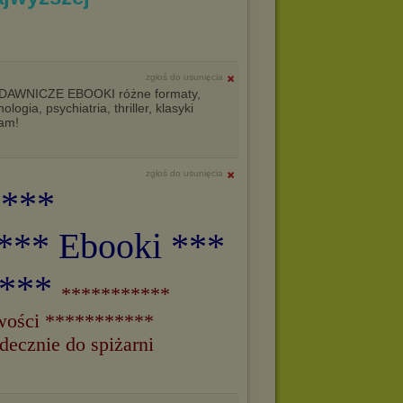
zgłoś do usunięcia
AWNICZE EBOOKI różne formaty,
gia, psychiatria, thriller, klasyki
zam!
zgłoś do usunięcia
 ***
*** Ebooki ***
i***
***********
owości ***********
ecznie do spiżarni