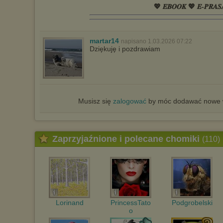
💖 𝑬𝑩𝑶𝑶𝑲 💖 𝑬-𝑷𝑹𝑨𝑺
martar14
napisano 1.03.2026 07:22
Dziękuję i pozdrawiam
Musisz się
zalogować
by móc dodawać nowe w
Zaprzyjaźnione i polecane chomiki
(110)
Lorinand
PrincessTato
Podgrobelski
o