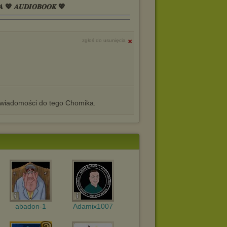
𝑨 💖 𝑨𝑼𝑫𝑰𝑶𝑩𝑶𝑶𝑲 💖
zgłoś do usunięcia
iadomości do tego Chomika.
abadon-1
Adamix1007