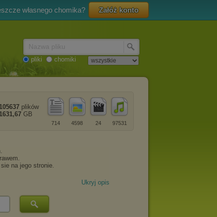
eszcze własnego chomika?
Załóż konto
Nazwa pliku
pliki
chomiki
105637
plików
1631,67
GB
714
4598
24
97531
Ukryj opis