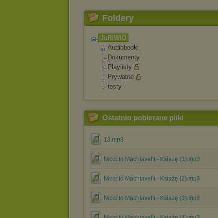
Foldery
JuRiWlO
Audiobooki
Dokumenty
Playlisty
Prywatne
testy
Ostatnio pobierane pliki
13.mp3
Niccolo Machiavelli - Książę (1).mp3
Niccolo Machiavelli - Książę (2).mp3
Niccolo Machiavelli - Książę (3).mp3
Niccolo Machiavelli - Książę (4).mp3