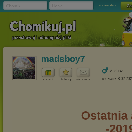
Chomik
Hasło
zapomniałem
madsboy7
Mariusz
widziany: 8.02.20
Prezent
Ulubiony
Wiadomość