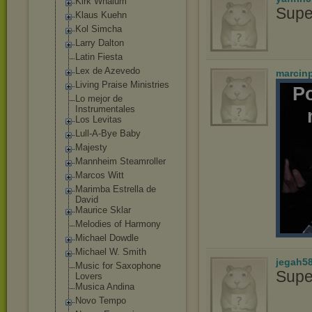
Kirk Whalum
Supe
Klaus Kuehn
Kol Simcha
Larry Dalton
Latin Fiesta
Lex de Azevedo
marcin
Living Praise Ministries
P
Lo mejor de
Instrumentales
Los Levitas
Lull-A-Bye Baby
Majesty
Mannheim Steamroller
Marcos Witt
Marimba Estrella de
David
Maurice Sklar
Melodies of Harmony
Michael Dowdle
Michael W. Smith
jegah5
Music for Saxophone
Supe
Lovers
Musica Andina
Novo Tempo