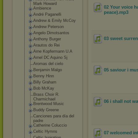
Mark Howard
02 Your voice ha
Ambience
peace)
.mp3
André Paganelli
Andrew & Emily McCoy
Andrew Peterson
Angelo Dimotsantos
03 sweet surren
Anthony Burger
Arautos do Rei
Arne Kopfermann U.A
Arnel DC Aquino Sj
Aromas del cielo
05 saviour i mus
Benjamin Malgo
Benny Hinn
Billy Graham
Bob McKay
Brass Choir R.
Charmichael
06 i shall not w
Brentwood Music
Buddy Greene
Canciones para día del
padre
Catherine Coluccio
Celtic Hymns
07 welcomed int
Celtic Ispiration