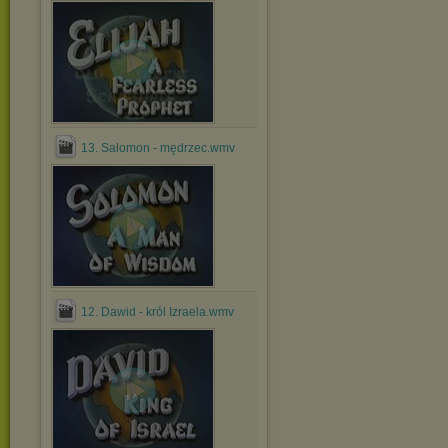
13. Salomon - mędrzec.wmv
12. Dawid - król Izraela.wmv