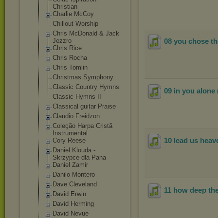
Christian
Charlie McCoy
Chillout Worship
Chris McDonald & Jack
Jezzro
08 you chose th
Chris Rice
Chris Rocha
Chris Tomlin
Christmas Symphony
Classic Country Hymns
09 in you alone
Classic Hymns II
Classical guitar Praise
Claudio Freidzon
Coleção Harpa Cristã
Instrumental
10 lead us heave
Cory Reese
Daniel Klouda -
Skrzypce dla Pana
Daniel Zamir
Danilo Montero
Dave Cleveland
11 how deep the 
David Erwin
David Herming
David Nevue