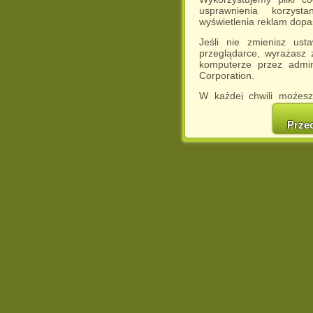
usprawnienia korzyst
wyświetlenia reklam dop
Jeśli nie zmienisz ust
przeglądarce, wyrażasz
komputerze przez admin
Corporation.
W każdej chwili możesz
cookies w swojej przeglą
w naszej Pol
Prze
http://chomikuj.pl/Polity
Jednocześnie informuje
może spowodować ogr
Chomikuj.pl.
W przypadku braku twojej
prosimy o opuszczenie se
Wykorzystanie plików c
(dostosowanie reklam do
działań marketingowych).
Wyrażenie sprzeciwu spo
będzie dopasowana do Tw
wyświetlona przypadkowo
Istnieje możliwość zmian