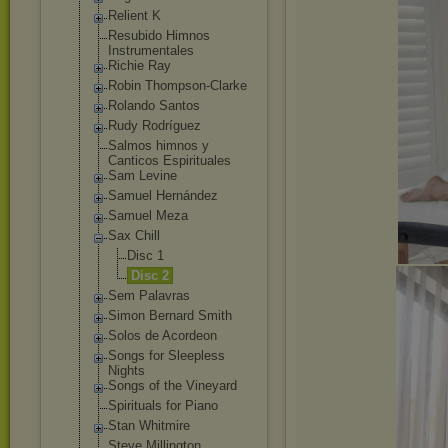
Relient K
Resubido Himnos
Instrumentales
Richie Ray
Robin Thompson-Clark
e
Rolando Santos
Rudy Rodríguez
Salmos himnos y
Canticos Espirituales
Sam Levine
Samuel Hernández
Samuel Meza
Sax Chill
Disc 1
Disc 2
Sem Palavras
Simon Bernard Smith
Solos de Acordeon
Songs for Sleepless
Nights
Songs of the Vineyard
Spirituals for Piano
Stan Whitmire
Steve Millington