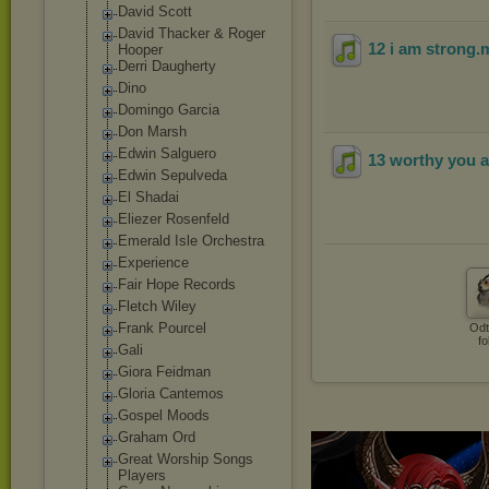
David Scott
David Thacker & Roger
12 i am strong
.
Hooper
Derri Daugherty
Dino
Domingo Garcia
Don Marsh
Edwin Salguero
13 worthy you a
Edwin Sepulveda
El Shadai
Eliezer Rosenfeld
Emerald Isle Orchestra
Experience
Fair Hope Records
Fletch Wiley
Frank Pourcel
Odt
fo
Gali
Giora Feidman
Gloria Cantemos
Gospel Moods
Graham Ord
Great Worship Songs
Players