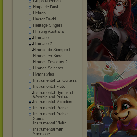
Grupo Nucanchi
Harpa de Davi
Hebron
Hector David
Heritage Singers
Hillsong Australia
Himnario
Himnario 2
Himnos de Siempre II
Himnos en Saxo
Himnos Favoritos 2
Himnos Selectos
Hymnstyles
Instrumental En Guitarra
Instrumental Flute
Instrumental Hymns of
Worship and Praise
Instrumental Melodies
Instrumental Praise
Instrumental Praise
Series
Instrumental Violín
Instrumental with
Saxofone