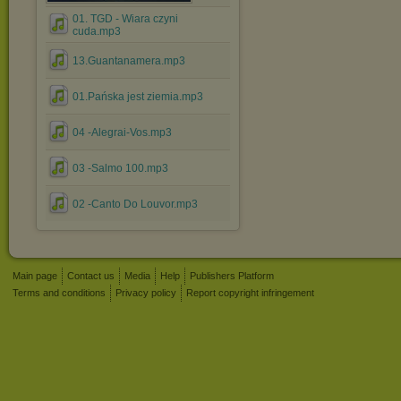
01. TGD - Wiara czyni
cuda.mp3
13.Guantanamera.mp3
01.Pańska jest ziemia.mp3
04 -Alegrai-Vos.mp3
03 -Salmo 100.mp3
02 -Canto Do Louvor.mp3
Main page
Contact us
Media
Help
Publishers Platform
Terms and conditions
Privacy policy
Report copyright infringement