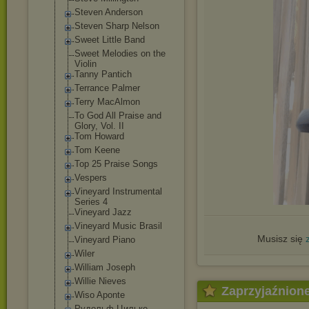
Steven Anderson
Steven Sharp Nelson
Sweet Little Band
Sweet Melodies on the
Violin
Tanny Pantich
Terrance Palmer
Terry MacAlmon
To God All Praise and
Glory, Vol. II
Tom Howard
Tom Keene
Top 25 Praise Songs
Vespers
Vineyard Instrumental
Series 4
Vineyard Jazz
Vineyard Music Brasil
Musisz się
Vineyard Piano
Wiler
William Joseph
Willie Nieves
Zaprzyjaźnion
Wiso Aponte
Рудольф Цильке