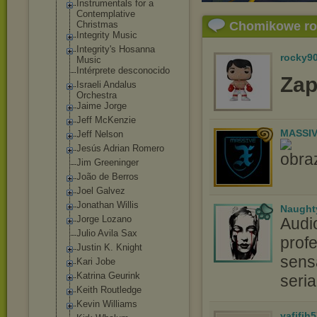
Instrumentals for a
Contemplative
Christmas
Chomikowe r
Integrity Music
Integrity's Hosanna
rocky9
Music
Intérprete desconocido
Zap
Israeli Andalus
Orchestra
Jaime Jorge
Jeff McKenzie
MASSIV
Jeff Nelson
Jesús Adrian Romero
Jim Greeninger
João de Berros
Joel Galvez
Jonathan Willis
Naught
Jorge Lozano
Audi
Julio Avila Sax
profe
Justin K. Knight
sensa
Kari Jobe
Katrina Geurink
seri
Keith Routledge
Kevin Williams
yafifih