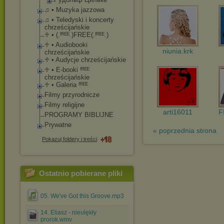
♫ • Muzyka jazzowa
♫ • Teledyski i koncerty
chrześcijańskie
♱ • (.ᶠᴿᴱᴱ.)FREE(.ᶠᴿᴱ
ᴱ.)
♱ • Audiobooki
niunia.krk
chrześcijańskie
♱ • Audycje chrześcijańskie
♱ • E-booki ᶠᴿᴱᴱ
chrześcijańskie
♱ • Galeria ᶠᴿᴱᴱ
Filmy przyrodnicze
Filmy religijne
arti16011
F
PROGRAMY BIBLIJNE
Prywatne
« poprzednia strona
Pokazuj foldery i treści
Ostatnio pobierane pliki
05. We've Got this Groove.mp3
14. Eliasz - nieulękły
prorok.wmv