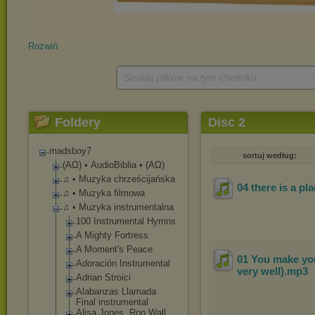
Rozwiń
Szukaj plików na tym chomiku
Foldery
Disc 2
madsboy7
sortuj według:
(ΑΩ) • AudioBiblia • (ΑΩ)
♫ • Muzyka chrześcijańska
04 there is a pl
♫ • Muzyka filmowa
♫ • Muzyka instrumentalna
100 Instrumental Hymns
A Mighty Fortress
A Moment's Peace
01 You make you
Adoración Instrumental
very well)
.mp3
Adrian Stroici
Alabanzas Llamada
Final instrumental
Alisa Jones, Ron Wall,