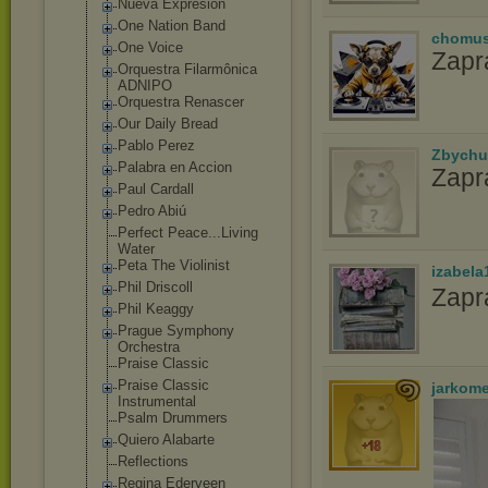
Nueva Expresion
One Nation Band
chomu
One Voice
Zapr
Orquestra Filarmônica
ADNIPO
Orquestra Renascer
Our Daily Bread
Pablo Perez
Zbychu
Palabra en Accion
Zapr
Paul Cardall
Pedro Abiú
Perfect Peace...Living
Water
Peta The Violinist
izabela
Phil Driscoll
Zapr
Phil Keaggy
Prague Symphony
Orchestra
Praise Classic
Praise Classic
jarkom
Instrumental
Psalm Drummers
Quiero Alabarte
Reflections
Regina Ederveen