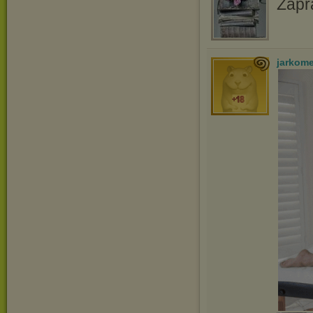
Zapr
jarkom