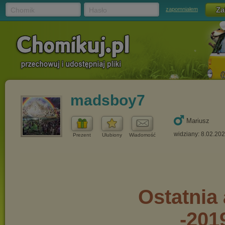
Chomik
Hasło
zapomniałem
madsboy7
Mariusz
widziany: 8.02.20
Prezent
Ulubiony
Wiadomość