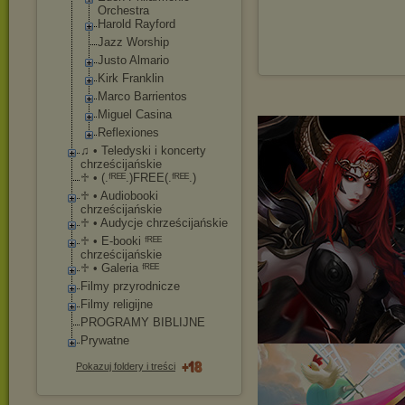
Orchestra
Harold Rayford
Jazz Worship
Justo Almario
Kirk Franklin
Marco Barrientos
Miguel Casina
Reflexiones
♫ • Teledyski i koncerty
chrześcijańskie
♱ • (.ᶠᴿᴱᴱ.)FREE(.ᶠᴿᴱ
ᴱ.)
♱ • Audiobooki
chrześcijańskie
♱ • Audycje chrześcijańskie
♱ • E-booki ᶠᴿᴱᴱ
chrześcijańskie
♱ • Galeria ᶠᴿᴱᴱ
Filmy przyrodnicze
Filmy religijne
PROGRAMY BIBLIJNE
Prywatne
Pokazuj foldery i treści