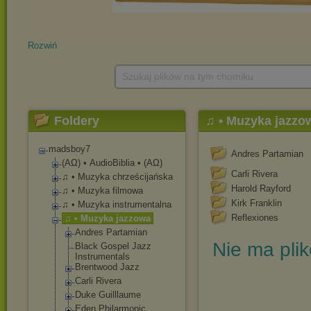
Rozwiń
Szukaj plików na tym chomiku
Foldery
♫ • Muzyka jazzo
madsboy7
Andres Partamian
(ΑΩ) • AudioBiblia • (ΑΩ)
Carli Rivera
♫ • Muzyka chrześcijańska
Harold Rayford
♫ • Muzyka filmowa
Kirk Franklin
♫ • Muzyka instrumentalna
Reflexiones
♫ • Muzyka jazzowa
Andres Partamian
Nie ma pli
Black Gospel Jazz
Instrumentals
Brentwood Jazz
Carli Rivera
Duke Guilllaume
Eden Philarmonic