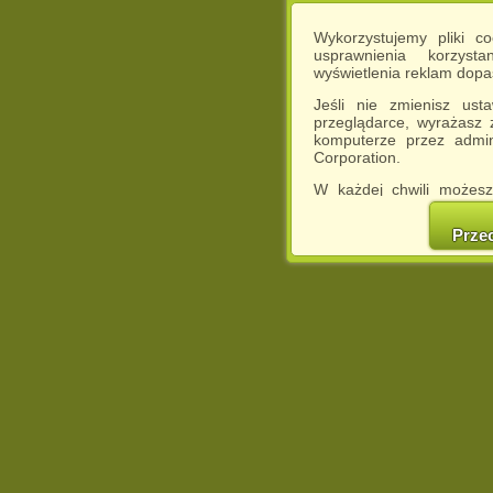
Wykorzystujemy pliki c
usprawnienia korzyst
wyświetlenia reklam dop
Jeśli nie zmienisz ust
przeglądarce, wyrażasz
komputerze przez admin
Corporation.
W każdej chwili możesz
cookies w swojej przeglą
w naszej Pol
Prze
http://chomikuj.pl/Polity
Jednocześnie informuje
może spowodować ogr
Chomikuj.pl.
W przypadku braku twojej
prosimy o opuszczenie se
Wykorzystanie plików c
(dostosowanie reklam do
działań marketingowych).
Wyrażenie sprzeciwu spo
będzie dopasowana do Tw