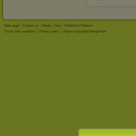
Main page
Contact us
Media
Help
Publishers Platform
Terms and conditions
Privacy policy
Report copyright infringement