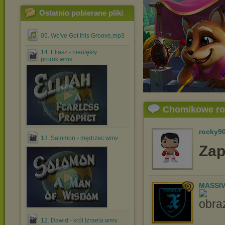
Ostatnio pobierane pliki
05. We've Got this Groove.mp3
14. Eliasz - nieulękły
prorok.wmv
Chomikowe r
rocky9
13. Salomon - mędrzec.wmv
Zap
MASSIV
12. Dawid - król Izraela.wmv