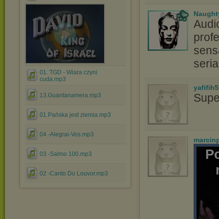
Naught
Audi
profe
sensa
seri
01. TGD - Wiara czyni
cuda.mp3
yafifih
Supe
13.Guantanamera.mp3
01.Pańska jest ziemia.mp3
04 -Alegrai-Vos.mp3
marcin
P
03 -Salmo 100.mp3
02 -Canto Do Louvor.mp3