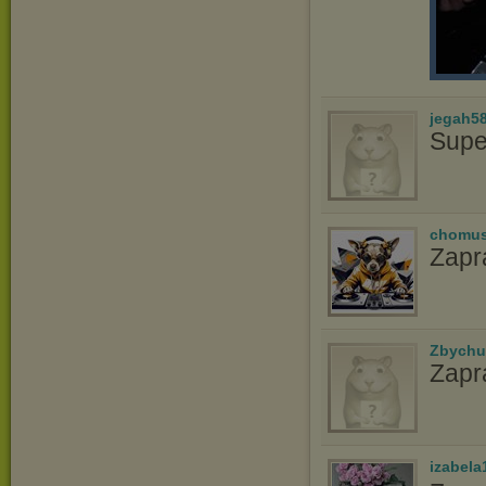
jegah5
Supe
chomu
Zapr
Zbychu
Zapr
izabela