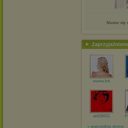
Musisz się
Zaprzyjaźnion
niunia.krk
arti16011
F
« poprzednia strona