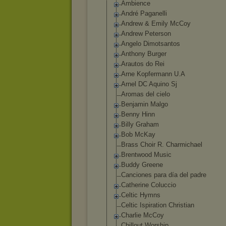
Ambience
André Paganelli
Andrew & Emily McCoy
Andrew Peterson
Angelo Dimotsantos
Anthony Burger
Arautos do Rei
Arne Kopfermann U.A
Arnel DC Aquino Sj
Aromas del cielo
Benjamin Malgo
Benny Hinn
Billy Graham
Bob McKay
Brass Choir R. Charmichael
Brentwood Music
Buddy Greene
Canciones para día del padre
Catherine Coluccio
Celtic Hymns
Celtic Ispiration Christian
Charlie McCoy
Chillout Worship