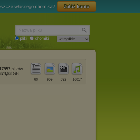
eszcze własnego chomika?
Załóż konto
Nazwa pliku
pliki
chomiki
17953
plików
374,83
GB
60
909
892
16017