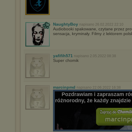
NaughtyBoy
napisano 26.02.2022 22:10
Audiobooki spakowane, czytane przez profe
sensacja, kryminały. Filmy z lektorem pol
yafifih571
napisano 2.05.2022 08:38
Super chomik
marcinpmd
napisano 22.06.2022 16:38
Pozdrawiam i zapraszam rów
różnorodny, że każdy znajdzie 