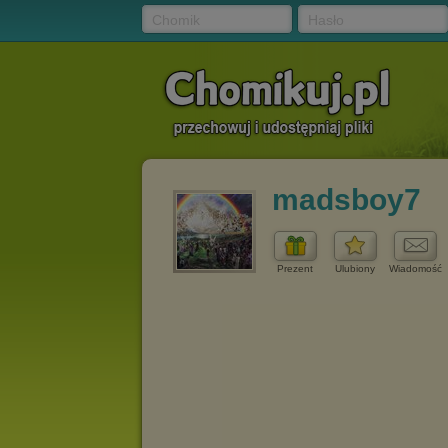
Chomik
Hasło
madsboy7
Prezent
Ulubiony
Wiadomość