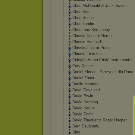
Chris McDonald & Jack Jezzro
Chris Rice
Chris Rocha
Chris Tomlin
Christmas Symphony
Classic Country Hymns
Classic Hymns II
Classical guitar Praise
Claudio Freidzon
Coleção Harpa Cristã Instrumental
Cory Reese
Daniel Klouda - Skrzypce dla Pana
Daniel Zamir
Danilo Montero
Dave Cleveland
David Erwin
David Herming
David Nevue
David Scott
David Thacker & Roger Hooper
Derri Daugherty
Dino