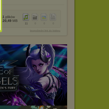
11
plików
120,49
MB
11
0
0
0
bezpośredni link do folderu