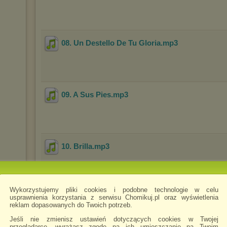
08. Un Destello De Tu Gloria
.mp3
09. A Sus Pies
.mp3
10. Brilla
.mp3
Wykorzystujemy pliki cookies i podobne technologie w celu
usprawnienia korzystania z serwisu Chomikuj.pl oraz wyświetlenia
11. Soplando Vida
.mp3
reklam dopasowanych do Twoich potrzeb.
Jeśli nie zmienisz ustawień dotyczących cookies w Twojej
przeglądarce, wyrażasz zgodę na ich umieszczanie na Twoim