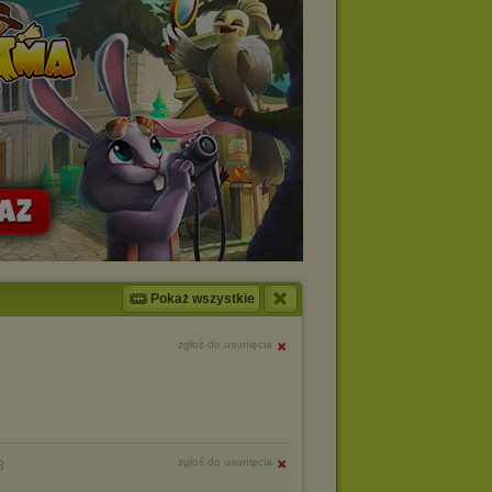
Pokaż wszystkie
zgłoś do usunięcia
zgłoś do usunięcia
8