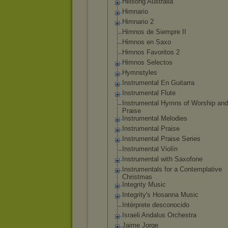
Hillsong Australia
Himnario
Himnario 2
Himnos de Siempre II
Himnos en Saxo
Himnos Favoritos 2
Himnos Selectos
Hymnstyles
Instrumental En Guitarra
Instrumental Flute
Instrumental Hymns of Worship and
Praise
Instrumental Melodies
Instrumental Praise
Instrumental Praise Series
Instrumental Violín
Instrumental with Saxofone
Instrumentals for a Contemplative
Christmas
Integrity Music
Integrity's Hosanna Music
Intérprete desconocido
Israeli Andalus Orchestra
Jaime Jorge