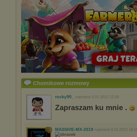
Chomikowe rozmowy
rocky90_
napisano 5.01.2022 22:09
Zapraszam ku mnie .
MASSIVE-MX-2019
napisano 8.02.2022 18:1