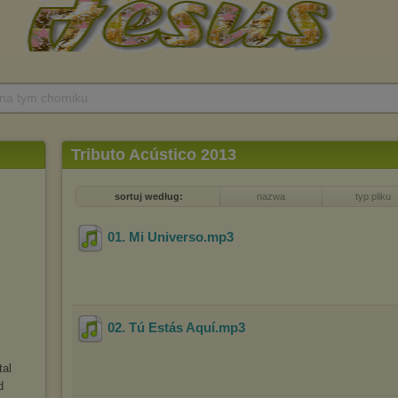
 na tym chomiku
Tributo Acústico 2013
sortuj według:
nazwa
typ pliku
01. Mi Universo
.mp3
02. Tú Estás Aquí
.mp3
tal
d