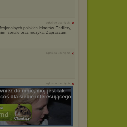
zgłoś do usunięcia
sjonalnych polskich lektorów. Thrillery,
skim, seriale oraz muzyka. Zapraszam.
zgłoś do usunięcia
zgłoś do usunięcia
nież do mnie, mój jest tak
coś dla siebie interesującego