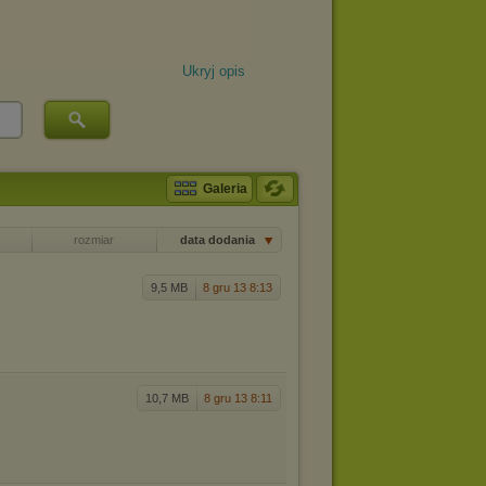
Ukryj opis
Galeria
rozmiar
data dodania
9,5 MB
8 gru 13 8:13
10,7 MB
8 gru 13 8:11