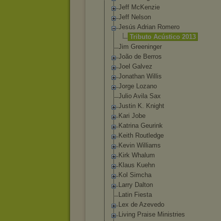
Jeff McKenzie
Jeff Nelson
Jesús Adrian Romero
Tributo Acústico 2013
Jim Greeninger
João de Berros
Joel Galvez
Jonathan Willis
Jorge Lozano
Julio Avila Sax
Justin K. Knight
Kari Jobe
Katrina Geurink
Keith Routledge
Kevin Williams
Kirk Whalum
Klaus Kuehn
Kol Simcha
Larry Dalton
Latin Fiesta
Lex de Azevedo
Living Praise Ministries