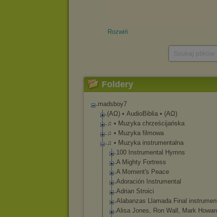
Rozwiń
Szukaj plików
Foldery
madsboy7
(ΑΩ) • AudioBiblia • (ΑΩ)
♫ • Muzyka chrześcijańska
♫ • Muzyka filmowa
♫ • Muzyka instrumentalna
100 Instrumental Hymns
A Mighty Fortress
A Moment's Peace
Adoración Instrumental
Adrian Stroici
Alabanzas Llamada Final instrumen
Alisa Jones, Ron Wall, Mark Howar