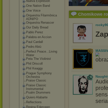
Nueva Expresion
One Nation Band
One Voice
Chomikowe r
Orquestra Filarmônica
ADNIPO
Orquestra Renascer
rocky9
Our Daily Bread
Zap
Pablo Perez
Palabra en Accion
Paul Cardall
Pedro Abiú
MASSIV
Perfect Peace...Living
Water
Peta The Violinist
Phil Driscoll
Phil Keaggy
Prague Symphony
Naught
Orchestra
Audi
Praise Classic
Praise Classic
profe
Instrumental
Psalm Drummers
sensa
Quiero Alabarte
seri
Reflections
Regina Ederveen