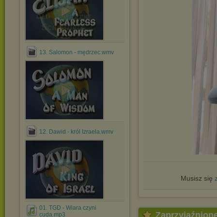
13. Salomon - mędrzec.wmv
12. Dawid - król Izraela.wmv
Musisz się
01. TGD - Wiara czyni
Zaprzyjaźnion
cuda.mp3