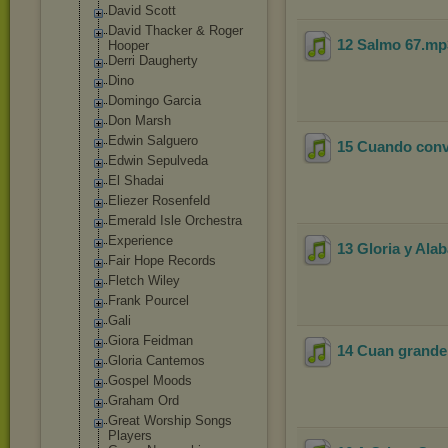
David Scott
David Thacker & Roger
12 Salmo 67
.m
Hooper
Derri Daugherty
Dino
Domingo Garcia
Don Marsh
Edwin Salguero
15 Cuando conv
Edwin Sepulveda
El Shadai
Eliezer Rosenfeld
Emerald Isle Orchestra
Experience
13 Gloria y Ala
Fair Hope Records
Fletch Wiley
Frank Pourcel
Gali
Giora Feidman
14 Cuan grande 
Gloria Cantemos
Gospel Moods
Graham Ord
Great Worship Songs
Players