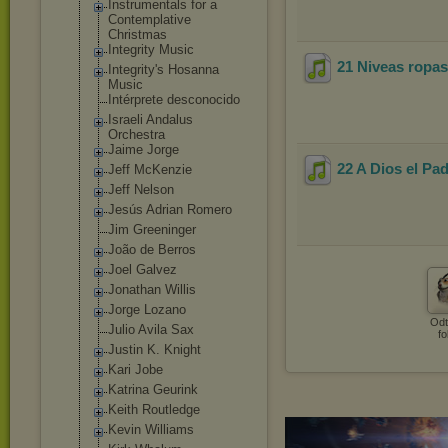
Instrumentals for a
Contemplative
Christmas
Integrity Music
21 Niveas ropas
Integrity's Hosanna
Music
Intérprete desconocido
Israeli Andalus
Orchestra
Jaime Jorge
22 A Dios el Pa
Jeff McKenzie
Jeff Nelson
Jesús Adrian Romero
Jim Greeninger
João de Berros
Joel Galvez
Jonathan Willis
Jorge Lozano
Odt
Julio Avila Sax
fo
Justin K. Knight
Kari Jobe
Katrina Geurink
Keith Routledge
Kevin Williams