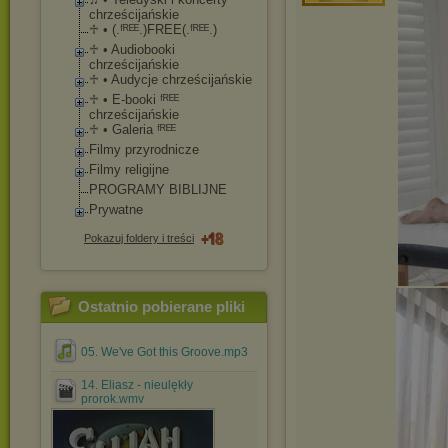
chrześcijańskie
♱ • (.ᶠᴿᴱᴱ.)FREE(.ᶠᴿᴱ
ᴱ.)
♱ • Audiobooki
chrześcijańskie
♱ • Audycje chrześcijańskie
♱ • E-booki ᶠᴿᴱᴱ
chrześcijańskie
♱ • Galeria ᶠᴿᴱᴱ
Filmy przyrodnicze
Filmy religijne
PROGRAMY BIBLIJNE
Prywatne
Pokazuj foldery i treści
Ostatnio pobierane pliki
05. We've Got this Groove.mp3
14. Eliasz - nieulękły
prorok.wmv