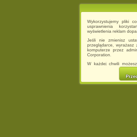
Wykorzystujemy pliki c
usprawnienia korzyst
wyświetlenia reklam dop
Jeśli nie zmienisz ust
przeglądarce, wyrażasz
komputerze przez admin
Corporation.
W każdej chwili możesz
cookies w swojej przeglą
w naszej Pol
Prze
http://chomikuj.pl/Polity
Jednocześnie informuje
może spowodować ogr
Chomikuj.pl.
W przypadku braku twojej
prosimy o opuszczenie se
Wykorzystanie plików c
(dostosowanie reklam do
działań marketingowych).