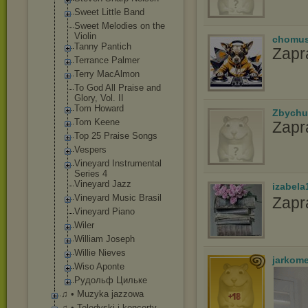
Sweet Little Band
Sweet Melodies on the
Violin
chomu
Tanny Pantich
Zapr
Terrance Palmer
Terry MacAlmon
To God All Praise and
Glory, Vol. II
Tom Howard
Zbychu
Tom Keene
Zapr
Top 25 Praise Songs
Vespers
Vineyard Instrumental
Series 4
Vineyard Jazz
izabela
Vineyard Music Brasil
Zapr
Vineyard Piano
Wiler
William Joseph
Willie Nieves
jarkom
Wiso Aponte
Рудольф Цильке
♫ • Muzyka jazzowa
♫ • Teledyski i koncerty