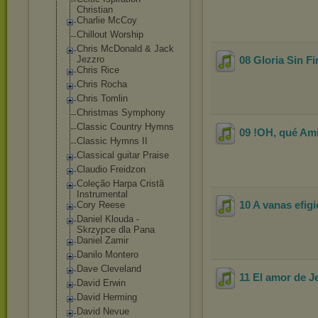
Christian
Charlie McCoy
Chillout Worship
Chris McDonald & Jack
Jezzro
08 Gloria Sin Fi
Chris Rice
Chris Rocha
Chris Tomlin
Christmas Symphony
Classic Country Hymns
09 !OH, qué Am
Classic Hymns II
Classical guitar Praise
Claudio Freidzon
Coleção Harpa Cristã
Instrumental
10 A vanas efigi
Cory Reese
Daniel Klouda -
Skrzypce dla Pana
Daniel Zamir
Danilo Montero
Dave Cleveland
11 El amor de J
David Erwin
David Herming
David Nevue