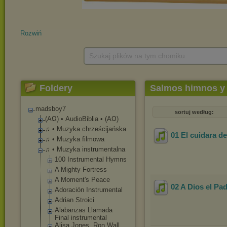
Rozwiń
Szukaj plików na tym chomiku
Foldery
Salmos himnos y 
madsboy7
sortuj według:
(ΑΩ) • AudioBiblia • (ΑΩ)
♫ • Muzyka chrześcijańska
01 El cuidara d
♫ • Muzyka filmowa
♫ • Muzyka instrumentalna
100 Instrumental Hymns
A Mighty Fortress
A Moment's Peace
02 A Dios el Pa
Adoración Instrumental
Adrian Stroici
Alabanzas Llamada
Final instrumental
Alisa Jones, Ron Wall,