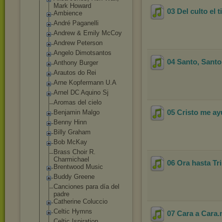
Mark Howard
03 Del culto el 
Ambience
André Paganelli
Andrew & Emily McCoy
Andrew Peterson
Angelo Dimotsantos
04 Santo, Santo
Anthony Burger
Arautos do Rei
Arne Kopfermann U.A
Arnel DC Aquino Sj
Aromas del cielo
05 Cristo me ayu
Benjamin Malgo
Benny Hinn
Billy Graham
Bob McKay
Brass Choir R.
Charmichael
06 Ora hasta Tr
Brentwood Music
Buddy Greene
Canciones para día del
padre
Catherine Coluccio
Celtic Hymns
07 Cara a Cara
Celtic Ispiration