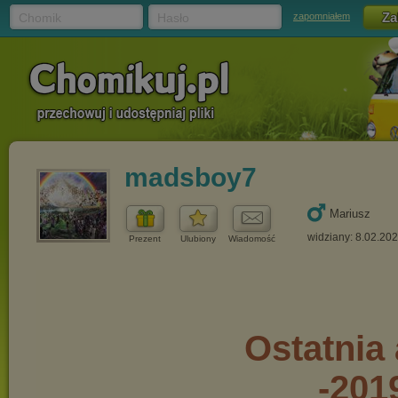
Chomik
Hasło
zapomniałem
madsboy7
Mariusz
widziany: 8.02.20
Prezent
Ulubiony
Wiadomość