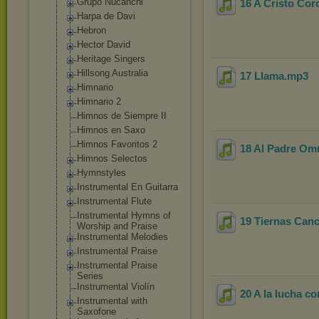
Grupo Nucanchi
16 A Cristo Co
Harpa de Davi
Hebron
Hector David
Heritage Singers
Hillsong Australia
17 Llama
.mp3
Himnario
Himnario 2
Himnos de Siempre II
Himnos en Saxo
Himnos Favoritos 2
18 Al Padre Om
Himnos Selectos
Hymnstyles
Instrumental En Guitarra
Instrumental Flute
Instrumental Hymns of
19 Tiernas Can
Worship and Praise
Instrumental Melodies
Instrumental Praise
Instrumental Praise
Series
Instrumental Violín
20 A la lucha 
Instrumental with
Saxofone