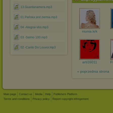
13.Guantanamera.mp3
01.Pańska jest ziemia.mp3
04 -Alegrai-Vos.mp3
niunia.krk
03 -Salmo 100.mp3
02 -Canto Do Louvor.mp3
arti16011
F
« poprzednia strona
Main page
Contact us
Media
Help
Publishers Platform
Terms and conditions
Privacy policy
Report copyright infringement