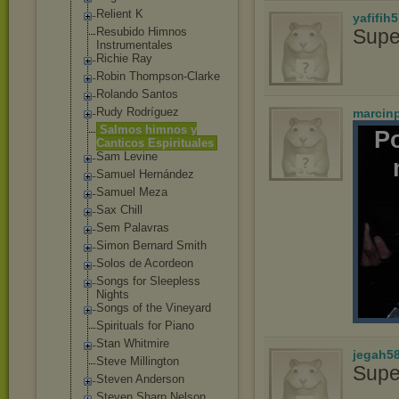
Relient K
yafifih
Resubido Himnos
Supe
Instrumentales
Richie Ray
Robin Thompson-Clark
e
Rolando Santos
Rudy Rodríguez
marcin
Salmos himnos y
P
Canticos Espirituales
Sam Levine
Samuel Hernández
Samuel Meza
Sax Chill
Sem Palavras
Simon Bernard Smith
Solos de Acordeon
Songs for Sleepless
Nights
Songs of the Vineyard
Spirituals for Piano
Stan Whitmire
jegah5
Steve Millington
Supe
Steven Anderson
Steven Sharp Nelson