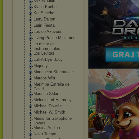
Kirk Whalum
Klaus Kuehn
Kol Simcha
Larry Dalton
Latin Fiesta
Lex de Azevedo
Living Praise Ministries
Lo mejor de
Instrumentales
Los Levitas
Lull-A-Bye Baby
Majesty
Mannheim Steamroller
Marcos Witt
Marimba Estrella de
David
Maurice Sklar
Melodies of Harmony
Michael Dowdle
Michael W. Smith
Music for Saxophone
Lovers
Musica Andina
Novo Tempo