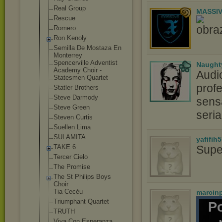
Real Group
MASSIV
Rescue
Romero
Ron Kenoly
Semilla De Mostaza En
Monterrey
Spencerville Adventist
Naught
Academy Choir -
Audi
Statesmen Quartet
profe
Statler Brothers
Steve Darmody
sensa
Steve Green
seri
Steven Curtis
Suellen Lima
SULAMITA
yafifih
TAKE 6
Supe
Tercer Cielo
The Promise
The St Philips Boys
Choir
Tia Cecéu
marcin
Triumphant Quartet
P
TRUTH
Viva Con Esperanza