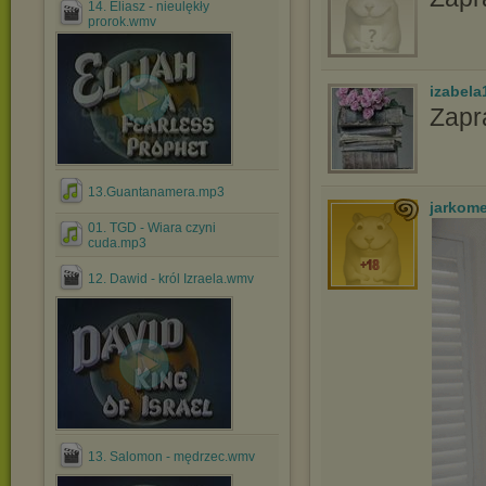
14. Eliasz - nieulękły
prorok.wmv
izabela
Zapr
13.Guantanamera.mp3
jarkom
01. TGD - Wiara czyni
cuda.mp3
12. Dawid - król Izraela.wmv
13. Salomon - mędrzec.wmv