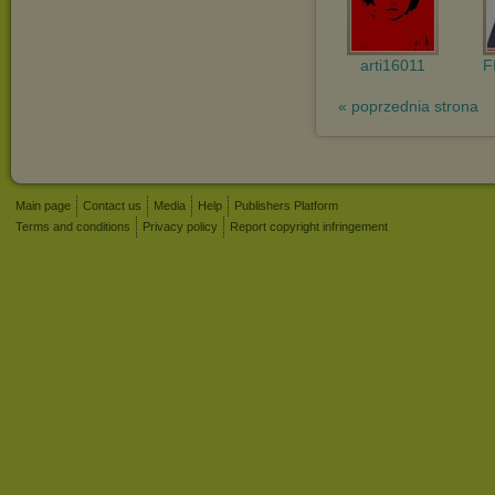
arti16011
F
« poprzednia strona
Main page
Contact us
Media
Help
Publishers Platform
Terms and conditions
Privacy policy
Report copyright infringement