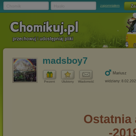
Chomik
Hasło
zapomniałem
madsboy7
Mariusz
widziany: 8.02.20
Prezent
Ulubiony
Wiadomość