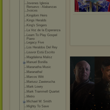
Jovenes Iglesia
Renuevo - Alabanzas
Jvoices
Kingdom Heirs
Kings Heralds
King's Singers
La Voz de la Esperanza
Learn To Play Gospel
Piano
Legacy Five
Los Heraldos Del Rey
Louvor Está Escrito
Magdalena Malisz
Manuel Bonilla
Maranatha Music
Maranatha!
Marcos Witt
Mariusz Zawierucha
Mark Lowry
Mark Trammell Quartet
Metro
Michael W. Smith
Mighty To Save