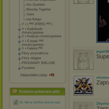
Vox Quarteto
Worship Together
Yanni
хор Кредо
♱ • (.ᶠᴿᴱᴱ.)FREE(.ᶠᴿᴱ
ᴱ.)
♱ • Audiobooki
chrześcijańskie
♱ • Audycje chrześcijańskie
♱ • E-booki ᶠᴿᴱᴱ
chrześcijańskie
♱ • Galeria ᶠᴿᴱᴱ
jegah5
Filmy przyrodnicze
Supe
Filmy religijne
PROGRAMY BIBLIJNE
Prywatne
Pokazuj foldery i treści
chomu
Zapr
Ostatnio pobierane pliki
05. We've Got this Groove.mp3
Zbychu
Zapr