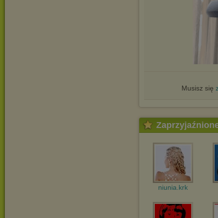
Musisz się
Zaprzyjaźnion
niunia.krk