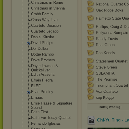
Christmas in Rome
National Quartet Co
Christmas in Vienna
Oak Ridge Boys
Crabb Family
Palmetto State Qua
Cross Way Live
Cuarteto Decision
Phillips, Craig & D
Cuarteto Legado
Pollyanna Sampaio
Daniel Kluska
Randy Travis
David Phelps
Real Group
Del Delker
Ron Kenoly
Dottie Rambo
Dove Brothers
Statesmen Quartet
Doyle Lawson &
Steve Green
Quicksilver
SULAMITA
Edith Aravena
The Promise
Efrain Piedra
Triumphant Quartet
ELEF
Vox Quarteto
Elvis Presley
Emaus
хор Кредо
Ernie Haase & Signature
sortuj według:
Sound
Faith First
Faith For Today Quartet
Chi-Yu Ting - L
Fernando Iglesias