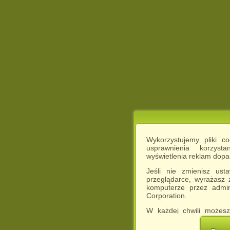
Wykorzystujemy pliki c
usprawnienia korzyst
wyświetlenia reklam dop
Jeśli nie zmienisz ust
przeglądarce, wyrażasz
komputerze przez admin
Corporation.
W każdej chwili możesz
cookies w swojej przeglą
w naszej Pol