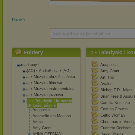
Rozwiń
Szukaj plików na tym chomiku
Foldery
♫ • Teledyski i k
madsboy7
Acappella
(ΑΩ) • AudioBiblia • (ΑΩ)
Amy Grant
♫ • Muzyka chrześcijańska
Art' Trio
♫ • Muzyka filmowa
Avalon
♫ • Muzyka instrumentalna
Bichop T.D. Jakes
♫ • Muzyka jazzowa
Brian Free & Assur
♫ • Teledyski i koncerty
Camilla Kerslake
chrześcijańskie
Casting Crowns
Acappella
Celtic Woman
Adoração em Macapá
Christmas in Vienn
Amos
Amy Grant
Cuarteto Decision
ANNA GERMAN
David Phelps