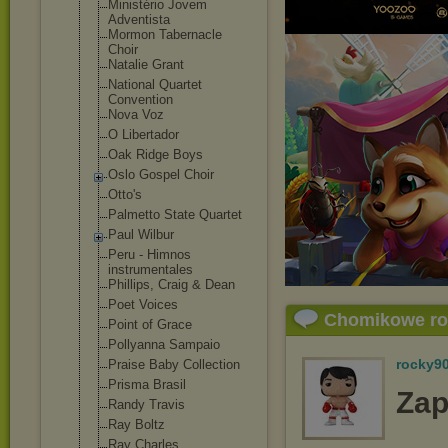
Ministério Jovem
Adventista
Mormon Tabernacle
Choir
Natalie Grant
National Quartet
Convention
Nova Voz
O Libertador
Oak Ridge Boys
Oslo Gospel Choir
Otto's
Palmetto State Quartet
Paul Wilbur
Peru - Himnos
instrumentales
Phillips, Craig & Dean
Poet Voices
Chomikowe r
Point of Grace
Pollyanna Sampaio
rocky9
Praise Baby Collection
Prisma Brasil
Zap
Randy Travis
Ray Boltz
Ray Charles