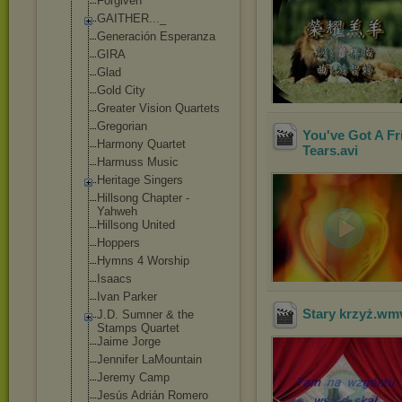
Forgiven
GAITHER..._
Generación Esperanza
GIRA
Glad
Gold City
Greater Vision Quartets
Gregorian
You've Got A Fr
Harmony Quartet
Tears
.avi
Harmuss Music
Heritage Singers
Hillsong Chapter -
Yahweh
Hillsong United
Hoppers
Hymns 4 Worship
Isaacs
Ivan Parker
Stary krzyż
.wm
J.D. Sumner & the
Stamps Quartet
Jaime Jorge
Jennifer LaMountain
Jeremy Camp
Jesús Adrián Romero