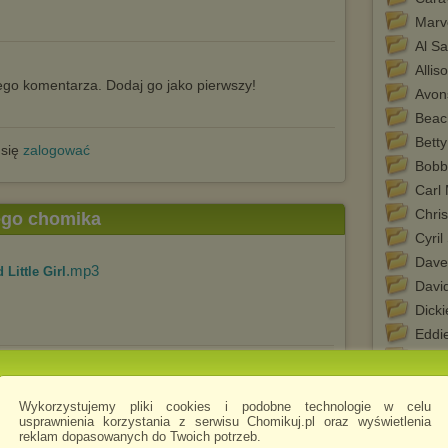
Marv
Al S
Allis
go komentarza. Dodaj go jako pierwszy!
Avon
Beac
Betty
 się
zalogować
Bobb
Carl
Chri
tego chomika
Cyril
Dave
.mp3
 Little Girl
David
Dicki
Eddi
Excit
.mp3
Of Rainbows
Flee
Four
Wykorzystujemy pliki cookies i podobne technologie w celu
usprawnienia korzystania z serwisu Chomikuj.pl oraz wyświetlenia
Fran
reklam dopasowanych do Twoich potrzeb.