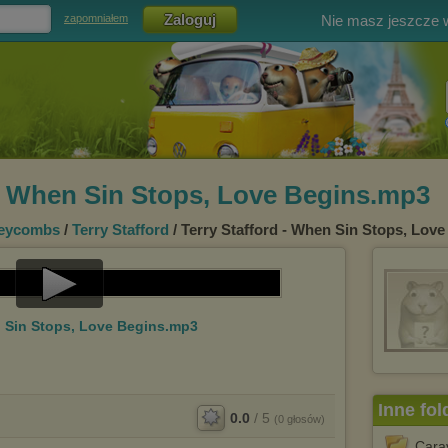
Nie masz jeszcze
zapomniałem
 - When Sin Stops, Love Begins.mp3
eycombs
/
Terry Stafford
/ Terry Stafford - When Sin Stops, Lov
Play
n Sin Stops, Love Begins.mp3
Video
Inne fol
0.0
/
5
(
0
głosów)
Cara