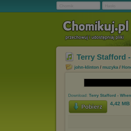
Chomik
Hasło
Terry Stafford
john-klinton
/
muzyka
/
Hon
Download:
Terry Stafford - Whe
4,42 MB
Pobierz