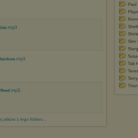
http://chomikuj.pl/PolitykaPrywatnosci.aspx
.
Paul
Play
Ronn
Shel
.mp3
Star
Shirl
Slim
Star
Susa
.mp3
 Rainbow
Tab 
Tere
Terry
Thurs
.mp3
I Need
j plików z tego folderu...