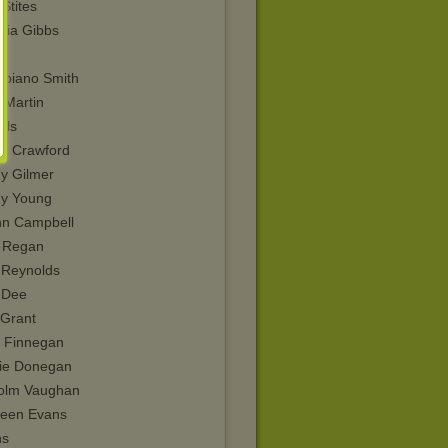
Stites
gia Gibbs
z
 piano Smith
 Martin
els
y Crawford
y Gilmer
y Young
nn Campbell
 Regan
 Reynolds
 Dee
 Grant
y Finnegan
ie Donegan
olm Vaughan
een Evans
ns