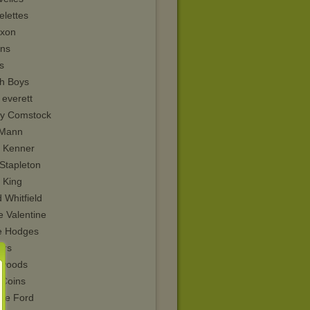
elettes
axon
ons
s
h Boys
 everett
y Comstock
 Mann
s Kenner
 Stapleton
 King
 Whitfield
e Valentine
e Hodges
ers
twoods
 Coins
kie Ford