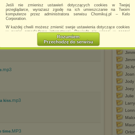
Gary 
Jeśli nie zmienisz ustawień dotyczących cookies w Twojej
.mp3
ck
Geor
przeglądarce, wyrażasz zgodę na ich umieszczanie na Twoim
komputerze przez administratora serwisu Chomikuj.pl – Kelo
Hein
Corporation.
Huey
W każdej chwili możesz zmienić swoje ustawienia dotyczące cookies
Janis
w swojej przeglądarce internetowej. Dowiedz się więcej w naszej
Polityce Prywatności -
http://chomikuj.pl/PolitykaPrywatnosci.aspx
.
Rozumiem
Jarm
Przechodzę do serwisu
Jednocześnie informujemy że zmiana ustawień przeglądarki może
Jimm
spowodować ograniczenie korzystania ze strony Chomikuj.pl.
Jimm
W przypadku braku twojej zgody na akceptację cookies niestety
Jimm
prosimy o opuszczenie serwisu chomikuj.pl.
Jo A
.mp3
e
Wykorzystanie plików cookies
przez
Zaufanych Partnerów
Joan
(dostosowanie reklam do Twoich potrzeb, analiza skuteczności działań
marketingowych).
Jody
Wyrażenie sprzeciwu spowoduje, że wyświetlana Ci reklama nie
Joey
będzie dopasowana do Twoich preferencji, a będzie to reklama
Julie
wyświetlona przypadkowo.
.mp3
 a kiss
Larr
Istnieje możliwość zmiany ustawień przeglądarki internetowej w
sposób uniemożliwiający przechowywanie plików cookies na
Lonn
urządzeniu końcowym. Można również usunąć pliki cookies,
Malc
dokonując odpowiednich zmian w ustawieniach przeglądarki
internetowej.
Maur
.MP3
he time
Pełną informację na ten temat znajdziesz pod adresem
Orlo