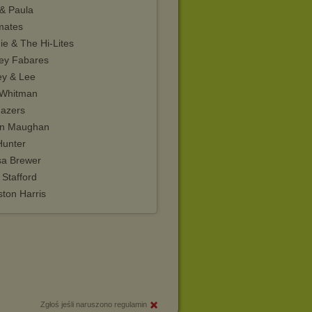
 & Paula
mates
ie & The Hi-Lites
ley Fabares
ey & Lee
 Whitman
gazers
n Maughan
Hunter
sa Brewer
 Stafford
ton Harris
Zgłoś jeśli naruszono regulamin