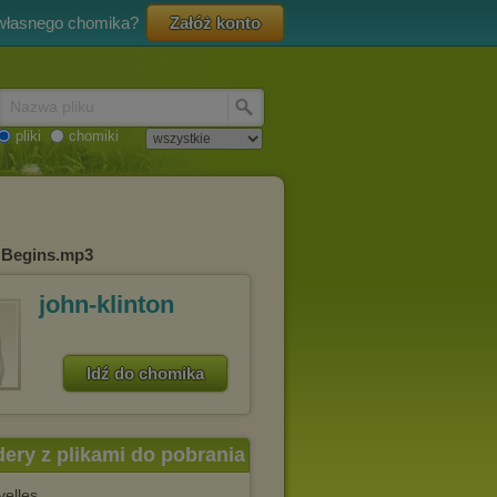
 własnego chomika?
Załóż konto
Nazwa pliku
pliki
chomiki
e Begins.mp3
john-klinton
Idź do chomika
dery z plikami do pobrania
velles