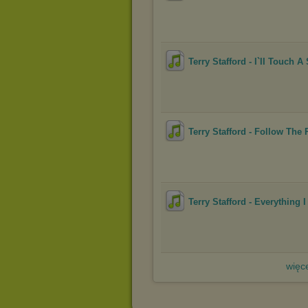
Terry Stafford - I`II Touch A 
Terry Stafford - Follow The
Terry Stafford - Everything 
więce