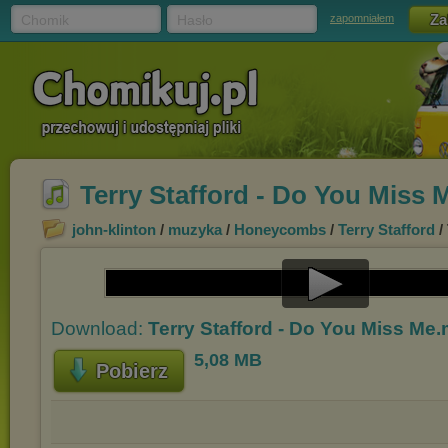
Chomik
Hasło
zapomniałem
Terry Stafford - Do You Miss
john-klinton
/
muzyka
/
Honeycombs
/
Terry Stafford
/
Play
Download:
Terry Stafford - Do You Miss Me
Video
5,08 MB
Pobierz