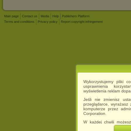
Main page
Contact us
Media
Help
Publishers Platform
Terms and conditions
Privacy policy
Report copyright infringement
Wykorzystujemy pliki c
usprawnienia korzyst
wyświetlenia reklam dop
Jeśli nie zmienisz ust
przeglądarce, wyrażasz
komputerze przez admin
Corporation.
W każdej chwili możesz
cookies w swojej przeglą