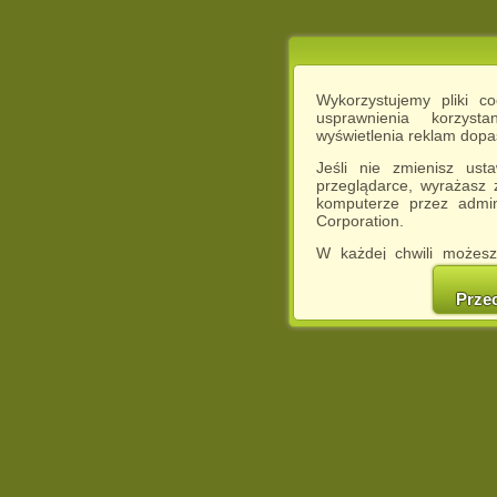
Wykorzystujemy pliki c
usprawnienia korzyst
wyświetlenia reklam dop
Jeśli nie zmienisz ust
przeglądarce, wyrażasz
komputerze przez admin
Corporation.
W każdej chwili możesz
cookies w swojej przeglą
w naszej Pol
Prze
http://chomikuj.pl/Polity
Jednocześnie informuje
może spowodować ogr
Chomikuj.pl.
W przypadku braku twojej
prosimy o opuszczenie se
Wykorzystanie plików c
(dostosowanie reklam do
działań marketingowych).