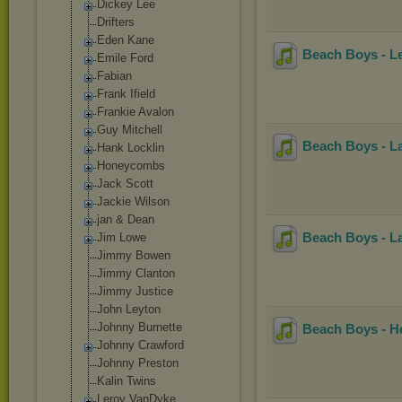
Dickey Lee
Drifters
Eden Kane
Beach Boys - Le
Emile Ford
Fabian
Frank Ifield
Frankie Avalon
Guy Mitchell
Beach Boys - L
Hank Locklin
Honeycombs
Jack Scott
Jackie Wilson
jan & Dean
Beach Boys - L
Jim Lowe
Jimmy Bowen
Jimmy Clanton
Jimmy Justice
John Leyton
Johnny Burnette
Beach Boys - H
Johnny Crawford
Johnny Preston
Kalin Twins
Leroy VanDyke