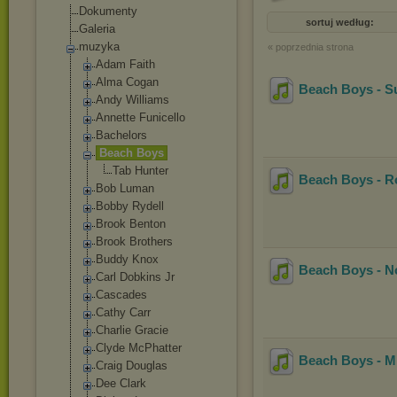
Dokumenty
sortuj według:
Galeria
muzyka
« poprzednia strona
Adam Faith
Alma Cogan
Beach Boys - S
Andy Williams
Annette Funicello
Bachelors
Beach Boys
Tab Hunter
Beach Boys - R
Bob Luman
Bobby Rydell
Brook Benton
Brook Brothers
Buddy Knox
Beach Boys - No
Carl Dobkins Jr
Cascades
Cathy Carr
Charlie Gracie
Clyde McPhatter
Beach Boys - Mi
Craig Douglas
Dee Clark