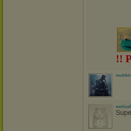
!!
multiki
mofixa
Supe