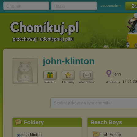
Chomik
Hasło
zapomniałem
john-klinton
john
widziany: 12.01.2
Prezent
Ulubiony
Wiadomość
Szukaj plików na tym chomiku
Foldery
Beach Boys
john-klinton
Tab Hunter