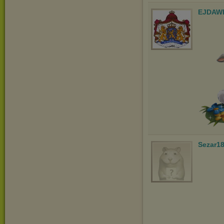
EJDAW
Sezar1