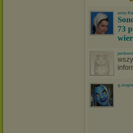
anty-K
Sond
73 p
wier
janbon
wszy
info
g.iorgi