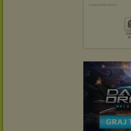
« poprzednia strona
Odt
fo