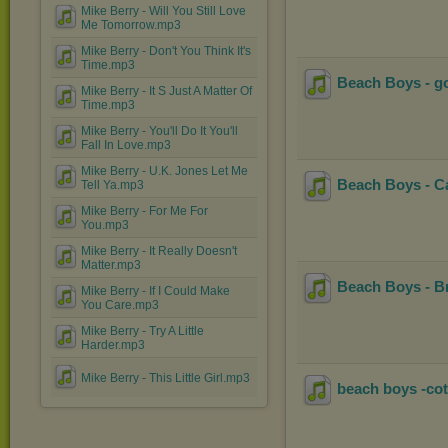
Mike Berry - Will You Still Love
Me Tomorrow.mp3
Mike Berry - Don't You Think It's
Time.mp3
Beach Boys - g
Mike Berry - It S Just A Matter Of
Time.mp3
Mike Berry - You'll Do It You'll
Fall In Love.mp3
Mike Berry - U.K. Jones Let Me
Beach Boys - Ca
Tell Ya.mp3
Mike Berry - For Me For
You.mp3
Mike Berry - It Really Doesn't
Matter.mp3
Beach Boys - B
Mike Berry - If I Could Make
You Care.mp3
Mike Berry - Try A Little
Harder.mp3
Mike Berry - This Little Girl.mp3
beach boys -cot