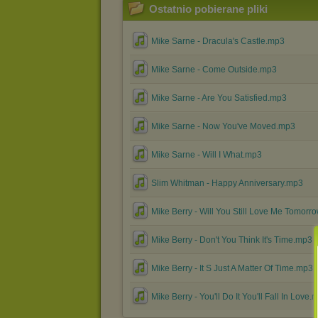
Ostatnio pobierane pliki
Mike Sarne - Dracula's Castle.mp3
Mike Sarne - Come Outside.mp3
Mike Sarne - Are You Satisfied.mp3
Mike Sarne - Now You've Moved.mp3
Mike Sarne - Will I What.mp3
Slim Whitman - Happy Anniversary.mp3
Mike Berry - Will You Still Love Me Tomorr
Mike Berry - Don't You Think It's Time.mp3
Mike Berry - It S Just A Matter Of Time.mp3
Mike Berry - You'll Do It You'll Fall In Love.