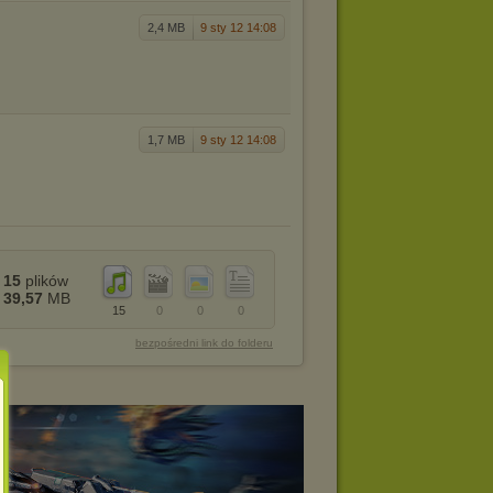
2,4 MB
9 sty 12 14:08
1,7 MB
9 sty 12 14:08
15
plików
39,57
MB
15
0
0
0
bezpośredni link do folderu