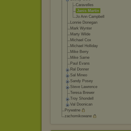
Caravelles
Janis Martin
Jo Ann Campbell
Lonnie Donegan
Mark Wynter
Marty Wilde
Michael Cox
Michael Holliday
Mike Berry
Mike Sarne
Paul Evans
Ral Donner
Sal Mineo
Sandy Posey
Steve Lawrence
Teresa Brewer
Troy Shondell
Val Doonican
Prywatne
zachomikowane