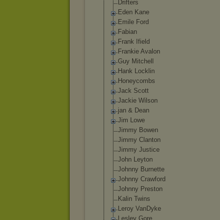
Drifters
Eden Kane
Emile Ford
Fabian
Frank Ifield
Frankie Avalon
Guy Mitchell
Hank Locklin
Honeycombs
Jack Scott
Jackie Wilson
jan & Dean
Jim Lowe
Jimmy Bowen
Jimmy Clanton
Jimmy Justice
John Leyton
Johnny Burnette
Johnny Crawford
Johnny Preston
Kalin Twins
Leroy VanDyke
Lesley Gore