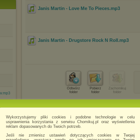
Janis Martin - Love Me To Pieces
.mp3
Janis Martin - Drugstore Rock N Roll
.mp3
Odtwórz
Pobierz
Zachomikuj
folder
folder
folder
ow.mp3
Wykorzystujemy pliki cookies i podobne technologie w celu
usprawnienia korzystania z serwisu Chomikuj.pl oraz wyświetlenia
reklam dopasowanych do Twoich potrzeb.
mp3
Jeśli nie zmienisz ustawień dotyczących cookies w Twojej
przeglądarce, wyrażasz zgodę na ich umieszczanie na Twoim