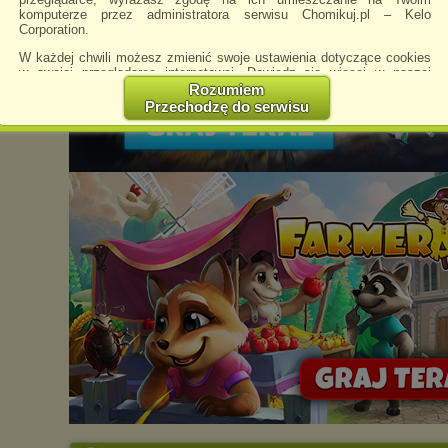
komputerze przez administratora serwisu Chomikuj.pl – Kelo
Corporation.
W każdej chwili możesz zmienić swoje ustawienia dotyczące cookies
w swojej przeglądarce internetowej. Dowiedz się więcej w naszej
Polityce Prywatności -
http://chomikuj.pl/PolitykaPrywatnosci.aspx
.
Rozumiem
Przechodzę do serwisu
Jednocześnie informujemy że zmiana ustawień przeglądarki może
spowodować ograniczenie korzystania ze strony Chomikuj.pl.
W przypadku braku twojej zgody na akceptację cookies niestety
prosimy o opuszczenie serwisu chomikuj.pl.
Wykorzystanie plików cookies
przez
Zaufanych Partnerów
(dostosowanie reklam do Twoich potrzeb, analiza skuteczności działań
marketingowych).
Wyrażenie sprzeciwu spowoduje, że wyświetlana Ci reklama nie
będzie dopasowana do Twoich preferencji, a będzie to reklama
wyświetlona przypadkowo.
Istnieje możliwość zmiany ustawień przeglądarki internetowej w
sposób uniemożliwiający przechowywanie plików cookies na
urządzeniu końcowym. Można również usunąć pliki cookies,
dokonując odpowiednich zmian w ustawieniach przeglądarki
internetowej.
Pełną informację na ten temat znajdziesz pod adresem
http://chomikuj.pl/PolitykaPrywatnosci.aspx
.