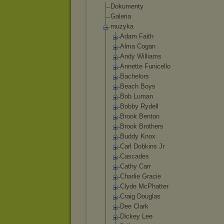
Dokumenty
Galeria
muzyka
Adam Faith
Alma Cogan
Andy Williams
Annette Funicello
Bachelors
Beach Boys
Bob Luman
Bobby Rydell
Brook Benton
Brook Brothers
Buddy Knox
Carl Dobkins Jr
Cascades
Cathy Carr
Charlie Gracie
Clyde McPhatter
Craig Douglas
Dee Clark
Dickey Lee