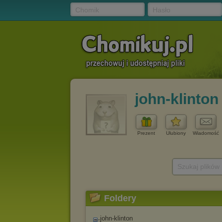
Chomik
Hasło
john-klinton
Prezent
Ulubiony
Wiadomość
Szukaj plików
Foldery
john-klinton