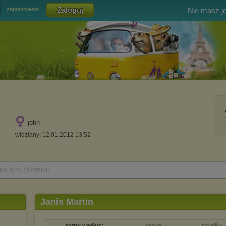
Nie masz j
zapomniałem
john
widziany: 12.01.2012 13:52
 na tym chomiku
Janis Martin
sortuj według:
nazwa
typ pliku