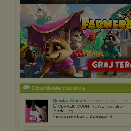
Chomikowe rozmowy
Muzyka_Country
napisano 9.03.2013 12:05
Najnowsze albumy! Zapraszam!