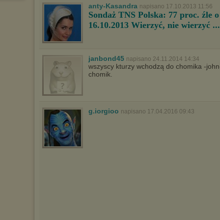
wyświetlona przypadkowo.
anty-Kasandra
napisano 17.10.2013 11:56
Sondaż TNS Polska: 77 proc. źle o 
Istnieje możliwość zmiany ustawień przeglądarki internetowej w
16.10.2013 Wierzyć, nie wierzyć ..
sposób uniemożliwiający przechowywanie plików cookies na
urządzeniu końcowym. Można również usunąć pliki cookies,
dokonując odpowiednich zmian w ustawieniach przeglądarki
internetowej.
janbond45
napisano 24.11.2014 14:34
Pełną informację na ten temat znajdziesz pod adresem
wszyscy kturzy wchodzą do chomika -john-k
http://chomikuj.pl/PolitykaPrywatnosci.aspx
.
chomik.
g.iorgioo
napisano 17.04.2016 09:43