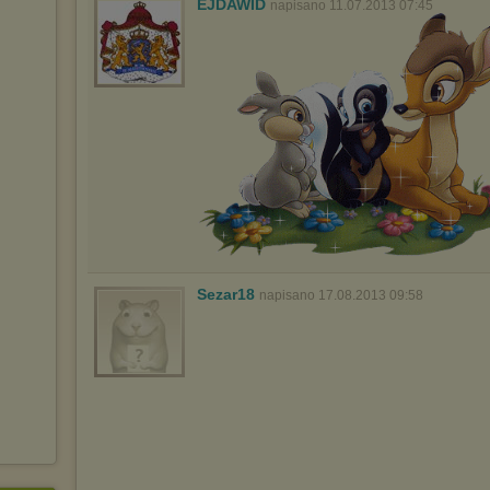
EJDAWID
napisano 11.07.2013 07:45
Sezar18
napisano 17.08.2013 09:58