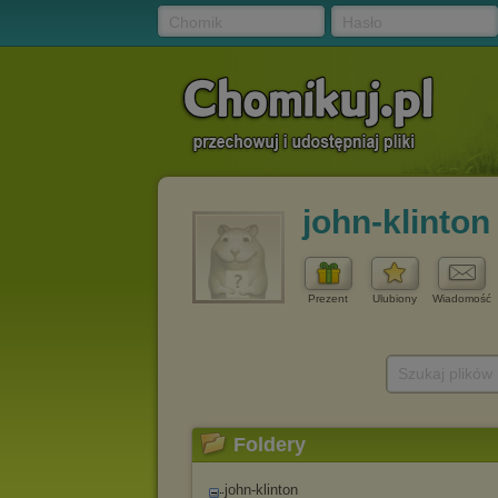
Chomik
Hasło
john-klinton
Prezent
Ulubiony
Wiadomość
Szukaj plików
Foldery
john-klinton