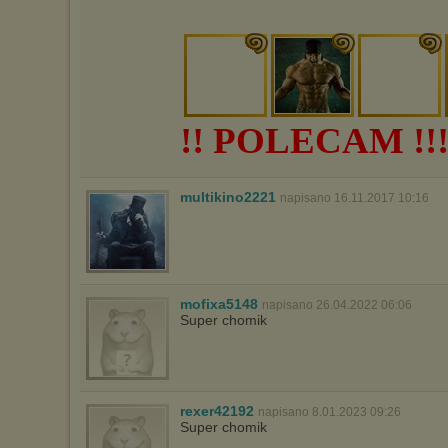
!! POLECAM !!
multikino2221
napisano 16.11.2017 10:16
mofixa5148
napisano 26.04.2022 06:06
Super chomik
rexer42192
napisano 8.01.2023 09:26
Super chomik