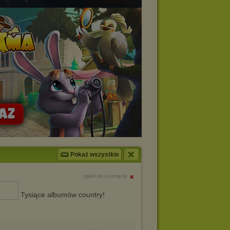
Pokaż wszystkie
zgłoś do usunięcia
Tysiące albumów country!