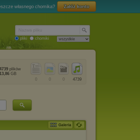
eszcze własnego chomika?
Załóż konto
Nazwa pliku
pliki
chomiki
4739
plików
13,86
GB
0
0
0
4739
Galeria