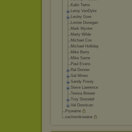
Kalin Twins
Leroy VanDyke
Lesley Gore
Lonnie Donegan
Mark Wynter
Marty Wilde
Michael Cox
Michael Holliday
Mike Berry
Mike Sarne
Paul Evans
Ral Donner
Sal Mineo
Sandy Posey
Steve Lawrence
Teresa Brewer
Troy Shondell
Val Doonican
Prywatne
zachomikowane