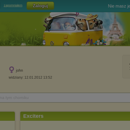
Nie masz j
zapomniałem
john
widziany: 12.01.2012 13:52
 na tym chomiku
Exciters