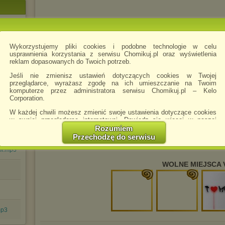
Wykorzystujemy pliki cookies i podobne technologie w celu
usprawnienia korzystania z serwisu Chomikuj.pl oraz wyświetlenia
reklam dopasowanych do Twoich potrzeb.
Jeśli nie zmienisz ustawień dotyczących cookies w Twojej
przeglądarce, wyrażasz zgodę na ich umieszczanie na Twoim
komputerze przez administratora serwisu Chomikuj.pl – Kelo
Corporation.
W każdej chwili możesz zmienić swoje ustawienia dotyczące cookies
w swojej przeglądarce internetowej. Dowiedz się więcej w naszej
Polityce Prywatności -
http://chomikuj.pl/PolitykaPrywatnosci.aspx
.
Rozumiem
Przechodzę do serwisu
Jednocześnie informujemy że zmiana ustawień przeglądarki może
spowodować ograniczenie korzystania ze strony Chomikuj.pl.
ow.mp3
W przypadku braku twojej zgody na akceptację cookies niestety
WOLNE MIEJSCA V
prosimy o opuszczenie serwisu chomikuj.pl.
Wykorzystanie plików cookies
przez
Zaufanych Partnerów
(dostosowanie reklam do Twoich potrzeb, analiza skuteczności działań
marketingowych).
mp3
Wyrażenie sprzeciwu spowoduje, że wyświetlana Ci reklama nie
będzie dopasowana do Twoich preferencji, a będzie to reklama