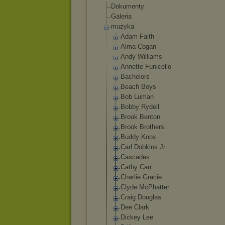
Dokumenty
Galeria
muzyka
Adam Faith
Alma Cogan
Andy Williams
Annette Funicello
Bachelors
Beach Boys
Bob Luman
Bobby Rydell
Brook Benton
Brook Brothers
Buddy Knox
Carl Dobkins Jr
Cascades
Cathy Carr
Charlie Gracie
Clyde McPhatter
Craig Douglas
Dee Clark
Dickey Lee