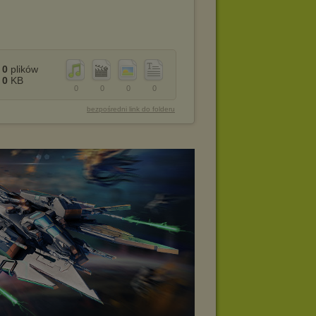
0
plików
0
KB
0
0
0
0
bezpośredni link do folderu