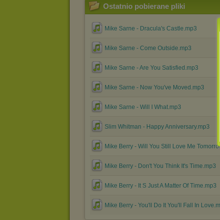
Ostatnio pobierane pliki
Mike Sarne - Dracula's Castle.mp3
Mike Sarne - Come Outside.mp3
Mike Sarne - Are You Satisfied.mp3
Mike Sarne - Now You've Moved.mp3
Mike Sarne - Will I What.mp3
Slim Whitman - Happy Anniversary.mp3
Mike Berry - Will You Still Love Me Tomorr
Mike Berry - Don't You Think It's Time.mp3
Mike Berry - It S Just A Matter Of Time.mp3
Mike Berry - You'll Do It You'll Fall In Love.