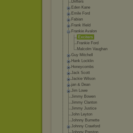
Drifters
Eden Kane
Emile Ford
Fabian
Frank Ifield
Frankie Avalon
Exciters
Frankie Ford
Malcolm Vaughan
Guy Mitchell
Hank Locklin
Honeycombs
Jack Scott
Jackie Wilson
jan & Dean
Jim Lowe
Jimmy Bowen
Jimmy Clanton
Jimmy Justice
John Leyton
Johnny Burnette
Johnny Crawford
Johnny Preston