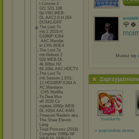
l.Coroner.2
021.S01.108
0p.VIKI.WEB
-
DL.AAC2.0.
H.264-
anialek
DUSKL
iGHT
🌹🍀
The.Lost.To
moim
mb.2.2019.H
D1080P.X264
.AAC.Mandar
in.CHS.BDE4
The.Lost.To
mb.Reboot.2
Musisz się
020.WEB-DL.
4k.60fps.H2
65.10bit.AA
C-HDCTV
The.Lost.To
mb.Season.1
.E01-
Zaprzyjaźnion
12.HD1
080P.X264.A
AC.Mandarin
.CHS.Mp4Ba
To.Dear.Mys
elf.2020.Co
mplete.1080
p.WEB-
DL.H2
64.AAC-KMX
Treasure Raiders aka
YoshikeYo
The Shaw Eleven
Lang
Triad Princess (2019)
« poprzednia strona
Complete 1080p NF
WEB-DL DDP2.0