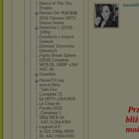
Dance of The Sky
daniel5
Empire
Demon Girl 半妖倾城
2016 Chinese HDTV
Drama Series
Detective L (2019)
1080p
Dziedzice z Innych
Gwiazd
Dziesięć Grzechów
Głównych
Fights Break Sphere
(2018) Complete
WEB-DL 1080P x264
AAC-JK
Guardian
HunanTV.Leg
end.of.Nine
.Tails.Fox.
Complete.72
0p.HDTV.x26
4-NGB
Le.Coup.de.
Pr
Foudre.2019
.Complete.1
bli
080p.WEB-DL
.AAC.H.264-
KMX
Legend.of.F
moż
ei.S01.1080
p.WEB-
DL.AA
C.H264-KMX