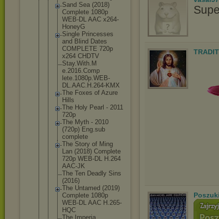
Sand Sea (2018)
Supe
Complete 1080p
WEB-DL AAC x264-
HoneyG
Single Princesses
and Blind Dates
COMPLETE 720p
TRADIT
x264 CHDTV
Stay.With.M
e.2016.Comp
lete.1080p.
WEB-
DL.AAC.
H.264-KMX
The Foxes of Azure
Hills
The Holy Pearl - 2011
720p
The Myth - 2010
(720p) Eng.sub
complete
The Story of Ming
Lan (2018) Complete
720p WEB-DL H.264
AAC-JK
The Ten Deadly Sins
(2016)
The Untamed (2019)
Poszuk
Complete 1080p
WEB-DL AAC H.265-
HQC
The.Imperia