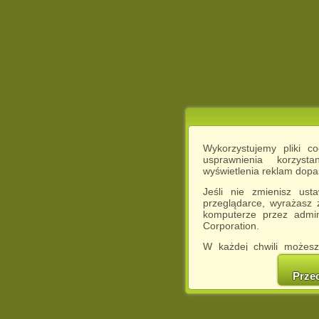
Wykorzystujemy pliki c
usprawnienia korzyst
wyświetlenia reklam dop
Jeśli nie zmienisz ust
przeglądarce, wyrażasz
komputerze przez admin
Corporation.
W każdej chwili możesz
cookies w swojej przeglą
w naszej Pol
Prze
http://chomikuj.pl/Polity
Jednocześnie informuje
może spowodować ogr