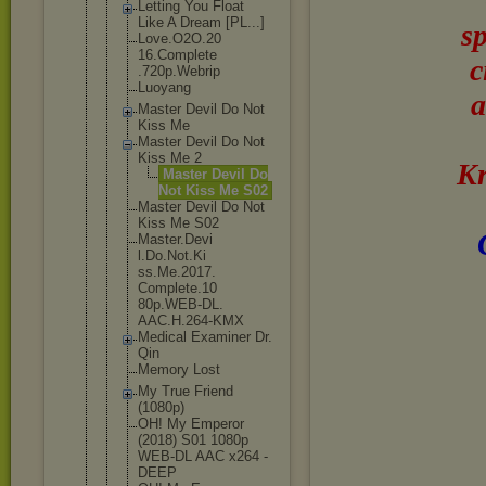
Letting You Float
Like A Dream [PL...]
s
Love.O2O.20
16.Complete
c
.720p.Webri
p
Luoyang
a
Master Devil Do Not
Kiss Me
Master Devil Do Not
Kiss Me 2
Kr
Master Devil Do
Not Kiss Me S02
Master Devil Do Not
Kiss Me S02
Master.Devi
l.Do.Not.Ki
ss.Me.2017.
Complete.10
80p.WEB-DL.
AAC.H.264-K
MX
Medical Examiner Dr.
Qin
Memory Lost
My True Friend
(1080p)
OH! My Emperor
(2018) S01 1080p
WEB-DL AAC x264 -
DEEP