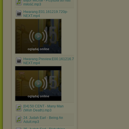
Bajor Michał - Przyszła do nas
miłość.mp3
Hwarang.E01.161219.720p-
NEXT.mp4
oglądaj online
Hwarang.Preview.E00.161216.720p-
NEXT.mp4
oglądaj online
[04] 50 CENT - Many Man
(Wish Death).mp3
24. Judah Earl - Being An
Adult.mp3