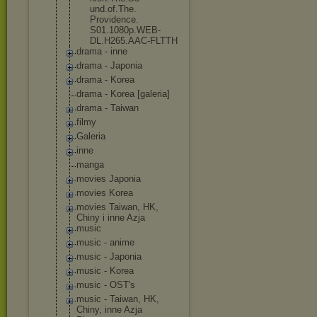
und.of.The.
Providence.
S01.1080p.W
EB-
DL.H265.
AAC-FLTTH
drama - inne
drama - Japonia
drama - Korea
drama - Korea [galeria]
drama - Taiwan
filmy
Galeria
inne
manga
movies Japonia
movies Korea
movies Taiwan, HK,
Chiny i inne Azja
music
music - anime
music - Japonia
music - Korea
music - OST's
music - Taiwan, HK,
Chiny, inne Azja