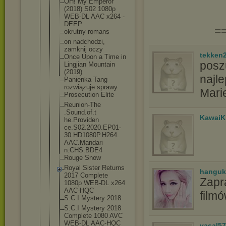
OH! My Emperor
(2018) S02 1080p
WEB-DL AAC x264 -
DEEP
=
okrutny romans
on nadchodzi,
zamknij oczy
tekken
Once Upon a Time in
poszu
Lingjian Mountain
(2019)
najle
Panienka Tang
rozwiązuje sprawy
Mari
Prosecution Elite
Reunion-The
.Sound.of.t
KawaiK
he.Providen
ce.S02.2020
.EP01-
30.HD
1080P.H264.
AAC.Mandari
n.CHS.BDE4
Rouge Snow
Royal Sister Returns
hanguk
2017 Complete
Zapr
1080p WEB-DL x264
AAC-HQC
film
S.C.I Mystery 2018
S.C.I Mystery 2018
Complete 1080 AVC
WEB-DL AAC-HQC
vasal5