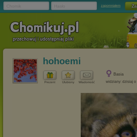
Chomik
Hasło
zapomniałem
hohoemi
Basia
widziany: dzisiaj o
Prezent
Ulubiony
Wiadomość