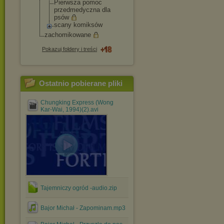
Pierwsza pomoc
przedmedyczna dla
psów
scany komiksów
zachomikowane
Pokazuj foldery i treści
Ostatnio pobierane pliki
Chungking Express (Wong
Kar-Wai, 1994)(2).avi
Tajemniczy ogród -audio.zip
Bajor Michał - Zapominam.mp3