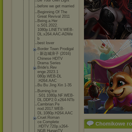
Be Your Own Light
before we get married
Beginning Of The
Great Revival 2011
Being.a.Her
o.S01.2022.
1080p.LINET
V.WEB-
DL.x2
64.AAC-ADWe
b
best lover
Border Town Prodigal
- 新边城浪子 (2016)
Chinese HDTV
Drama Series
Bride's.Rev
enge.2023.1
080p.WEB-DL
.H264.AAC
Bu Bu Jing Xin 1-35
Burning.Ice
.S01.1080p.
NF.WEB-
DL.D
DP2.0.x264-
NTb
Cambrian.Pe
riod.2017.W
EB-
DL.1080p
.H264.AAC
Cruel.Roman
ce.Complete
Chomikowe r
.HDTV.720p.
x264-
NGB HunanTV