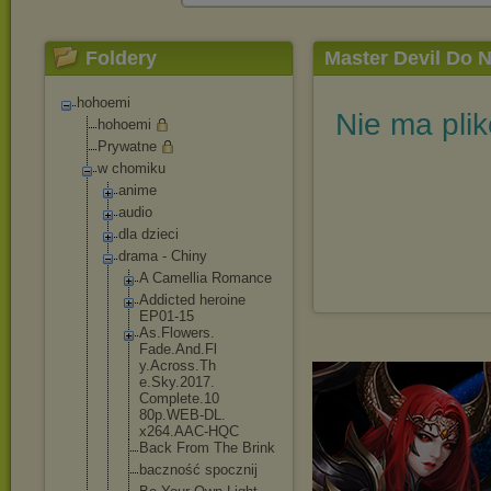
Foldery
Master Devil Do 
hohoemi
Nie ma pli
hohoemi
Prywatne
w chomiku
anime
audio
dla dzieci
drama - Chiny
A Camellia Romance
Addicted heroine
EP01-15
As.Flowers.
Fade.And.Fl
y.Across.Th
e.Sky.2017.
Complete.10
80p.WEB-DL.
x264.AAC-HQ
C
Back From The Brink
baczność spocznij