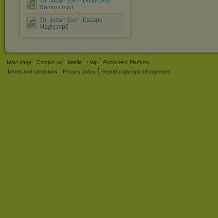
35. Judah Earl - Disturbing
Rumors.mp3
30. Judah Earl - Escape
Magic.mp3
Main page
Contact us
Media
Help
Publishers Platform
Terms and conditions
Privacy policy
Report copyright infringement