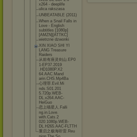
x264 - deeplife
ulica rakszasa
UNBEATABLE (2011)
When a Snail Falls in
Love - English
subtitles [1080p]
[AMZ
N][ATTKC]
wietrzne dzwonki
XIN XIAO SHI YI
LANG Treasure
Raiders
从前有座灵剑山.EP0
1-EP37.2019
.HD1080P.X2
64.AAC.Mand
arin.CHS.Mp
4Ba
心理罪.Evil.Mi
nds.S01.201
5.720p.WEB-
DL.x264.AAC
-
HeiGuo
恋上喵星人.Falli
ng.in.Love.
with.Cats.2
020.1080p.W
EB-
DL.H265.
AAC-FLTTH
重启之极海听雷.Reu
nion.The.So