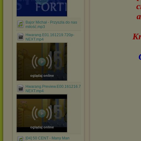
c
a
Bajor Michał - Przyszła do nas
miłość.mp3
Kr
Hwarang.E01.161219.720p-
NEXT.mp4
oglądaj online
Hwarang.Preview.E00.161216.720p-
NEXT.mp4
oglądaj online
[04] 50 CENT - Many Man