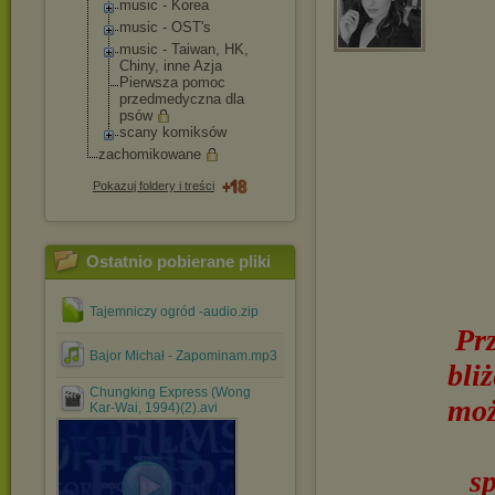
music - Korea
music - OST's
music - Taiwan, HK,
Chiny, inne Azja
Pierwsza pomoc
przedmedyczna dla
psów
scany komiksów
zachomikowane
Pokazuj foldery i treści
Ostatnio pobierane pliki
Tajemniczy ogród -audio.zip
Pr
Bajor Michał - Zapominam.mp3
bli
Chungking Express (Wong
moż
Kar-Wai, 1994)(2).avi
s