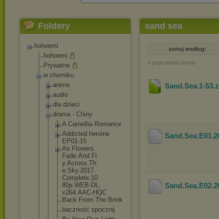
Foldery
sand sea
hohoemi
sortuj według:
hohoemi
« poprzednia strona
Prywatne
w chomiku
anime
Sand.Sea.1-53
.
audio
dla dzieci
drama - Chiny
A Camellia Romance
Addicted heroine
Sand.Sea.E01.
EP01-15
As.Flowers.
Fade.And.Fl
y.Across.Th
e.Sky.2017.
Complete.10
80p.WEB-DL.
Sand.Sea.E02.
x264.AAC-HQ
C
Back From The Brink
baczność spocznij