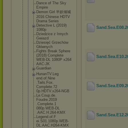
Dance of The Sky
Empire
Demon Girl 半妖倾城
2016 Chinese HDTV
Drama Series
Detective L (2019)
Sand.Sea.E08.
1080p
Dziedzice z Innych
Gwiazd
Dziesięć Grzechów
Głównych
Fights Break Sphere
(2018) Complete
Sand.Sea.E10.
WEB-DL 1080P x264
AAC-JK
Guardian
HunanTV.Leg
end.of.Nine
.Tails.Fox.
Sand.Sea.E09.
Complete.72
0p.HDTV.x26
4-NGB
Le.Coup.de.
Foudre.2019
.Complete.1
080p.WEB-DL
.AAC.H.264-
KMX
Sand.Sea.E12.
Legend.of.F
ei.S01.1080
p.WEB-
DL.AA
C.H264-KMX