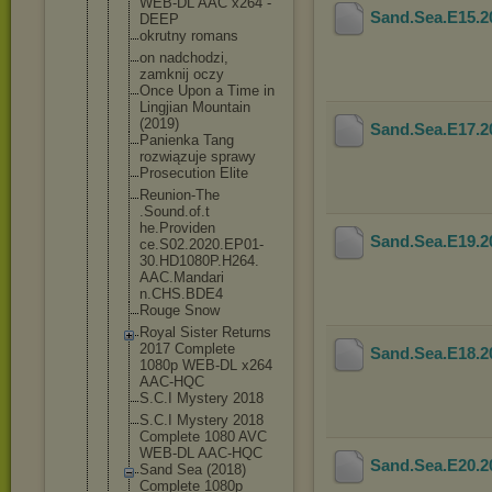
WEB-DL AAC x264 -
Sand.Sea.E15.
DEEP
okrutny romans
on nadchodzi,
zamknij oczy
Once Upon a Time in
Lingjian Mountain
(2019)
Sand.Sea.E17.
Panienka Tang
rozwiązuje sprawy
Prosecution Elite
Reunion-The
.Sound.of.t
he.Providen
Sand.Sea.E19.
ce.S02.2020
.EP01-
30.HD
1080P.H264.
AAC.Mandari
n.CHS.BDE4
Rouge Snow
Royal Sister Returns
2017 Complete
Sand.Sea.E18.
1080p WEB-DL x264
AAC-HQC
S.C.I Mystery 2018
S.C.I Mystery 2018
Complete 1080 AVC
WEB-DL AAC-HQC
Sand.Sea.E20.
Sand Sea (2018)
Complete 1080p