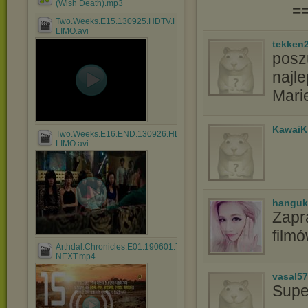
(Wish Death).mp3
=
Two.Weeks.E15.130925.HDTV.H264.720p-
LIMO.avi
tekken
poszu
najle
Mari
KawaiK
Two.Weeks.E16.END.130926.HDTV.H264.720p-
LIMO.avi
hanguk
Zapr
film
Arthdal.Chronicles.E01.190601.720p-
NEXT.mp4
vasal5
Supe