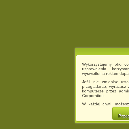
Wykorzystujemy pliki c
usprawnienia korzyst
wyświetlenia reklam dop
Jeśli nie zmienisz ust
przeglądarce, wyrażasz
komputerze przez admin
Corporation.
W każdej chwili możesz
cookies w swojej przeglą
w naszej Pol
Prze
http://chomikuj.pl/Polity
Jednocześnie informuje