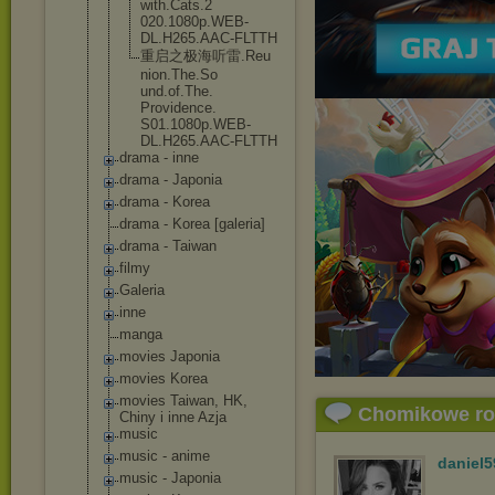
with.Cats.2
020.1080p.W
EB-
DL.H265.
AAC-FLTTH
重启之极海听雷.Reu
nion.The.So
und.of.The.
Providence.
S01.1080p.W
EB-
DL.H265.
AAC-FLTTH
drama - inne
drama - Japonia
drama - Korea
drama - Korea [galeria]
drama - Taiwan
filmy
Galeria
inne
manga
movies Japonia
movies Korea
movies Taiwan, HK,
Chomikowe r
Chiny i inne Azja
music
music - anime
daniel5
music - Japonia