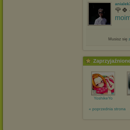
anialek
🌹🍀
moim
Musisz się
Zaprzyjaźnion
YoshikeYo
« poprzednia strona