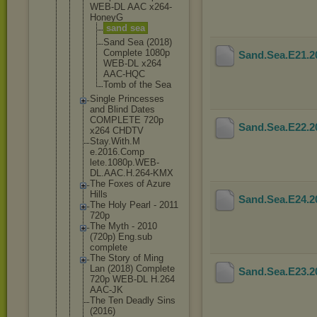
WEB-DL AAC x264-
HoneyG
sand sea
Sand Sea (2018)
Complete 1080p
Sand.Sea.E21.
WEB-DL x264
AAC-HQC
Tomb of the Sea
Single Princesses
and Blind Dates
COMPLETE 720p
Sand.Sea.E22.
x264 CHDTV
Stay.With.M
e.2016.Comp
lete.1080p.
WEB-
DL.AAC.
H.264-KMX
The Foxes of Azure
Hills
Sand.Sea.E24.
The Holy Pearl - 2011
720p
The Myth - 2010
(720p) Eng.sub
complete
The Story of Ming
Lan (2018) Complete
Sand.Sea.E23.
720p WEB-DL H.264
AAC-JK
The Ten Deadly Sins
(2016)