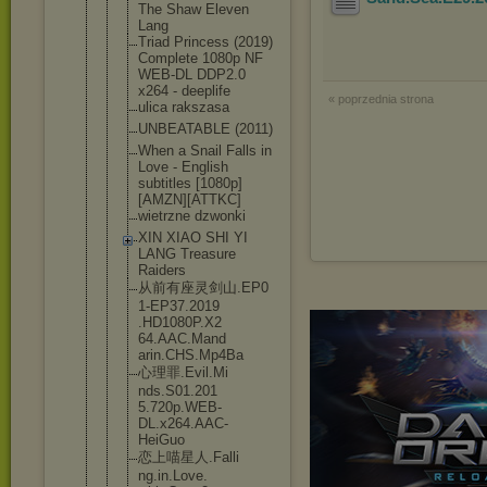
The Shaw Eleven
Lang
Triad Princess (2019)
Complete 1080p NF
WEB-DL DDP2.0
x264 - deeplife
« poprzednia strona
ulica rakszasa
UNBEATABLE (2011)
When a Snail Falls in
Love - English
subtitles [1080p]
[AMZ
N][ATTKC]
wietrzne dzwonki
XIN XIAO SHI YI
LANG Treasure
Raiders
从前有座灵剑山.EP0
1-EP37.2019
.HD1080P.X2
64.AAC.Mand
arin.CHS.Mp
4Ba
心理罪.Evil.Mi
nds.S01.201
5.720p.WEB-
DL.x264.AAC
-
HeiGuo
恋上喵星人.Falli
ng.in.Love.