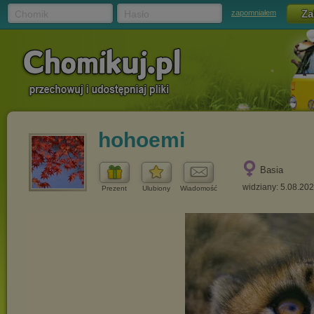
Chomik
Hasło
zapomniałem
hohoemi
Basia
widziany: 5.08.20
Prezent
Ulubiony
Wiadomość