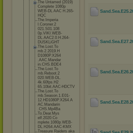
The Untamed (2019)
Complete 1080p
WEB-DL AAC H.265-
Sand.Sea.E25.
HQC
The.Imperia
l.Coroner.2
021.S01.108
0p.VIKI.WEB
-
DL.AAC2.0.
H.264-
Sand.Sea.E27.
DUSKL
iGHT
The.Lost.To
mb.2.2019.H
D1080P.X264
.AAC.Mandar
in.CHS.BDE4
The.Lost.To
Sand.Sea.E26.
mb.Reboot.2
020.WEB-DL.
4k.60fps.H2
65.10bit.AA
C-HDCTV
The.Lost.To
mb.Season.1
.E01-
12.HD1
080P.X264.A
Sand.Sea.E28.
AC.Mandarin
.CHS.Mp4Ba
To.Dear.Mys
elf.2020.Co
mplete.1080
p.WEB-
DL.H2
64.AAC-KMX
Treasure Raiders aka
Sand.Sea.E29.