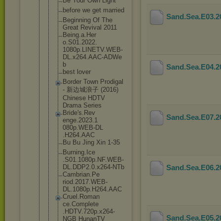
Be Your Own Light
before we get married
Sand.Sea.E03.
Beginning Of The
Great Revival 2011
Being.a.Her
o.S01.2022.
1080p.LINET
V.WEB-
DL.x2
64.AAC-ADWe
b
Sand.Sea.E04.
best lover
Border Town Prodigal
- 新边城浪子 (2016)
Chinese HDTV
Drama Series
Bride's.Rev
Sand.Sea.E07.
enge.2023.1
080p.WEB-DL
.H264.AAC
Bu Bu Jing Xin 1-35
Burning.Ice
.S01.1080p.
NF.WEB-
DL.D
DP2.0.x264-
NTb
Sand.Sea.E06.
Cambrian.Pe
riod.2017.W
EB-
DL.1080p
.H264.AAC
Cruel.Roman
ce.Complete
.HDTV.720p.
x264-
Sand.Sea.E05.
NGB HunanTV