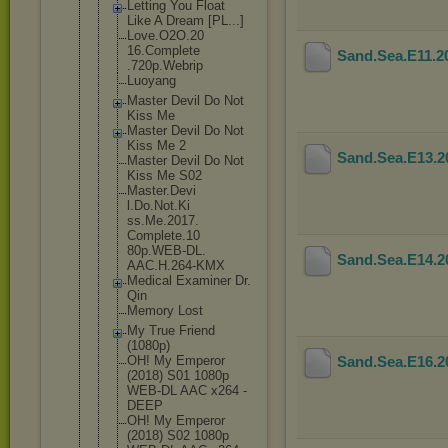
Letting You Float
Like A Dream [PL...]
Love.O2O.20
16.Complete
Sand.Sea.E11.
.720p.Webri
p
Luoyang
Master Devil Do Not
Kiss Me
Master Devil Do Not
Kiss Me 2
Sand.Sea.E13.
Master Devil Do Not
Kiss Me S02
Master.Devi
l.Do.Not.Ki
ss.Me.2017.
Complete.10
80p.WEB-DL.
Sand.Sea.E14.
AAC.H.264-K
MX
Medical Examiner Dr.
Qin
Memory Lost
My True Friend
(1080p)
OH! My Emperor
Sand.Sea.E16.
(2018) S01 1080p
WEB-DL AAC x264 -
DEEP
OH! My Emperor
(2018) S02 1080p