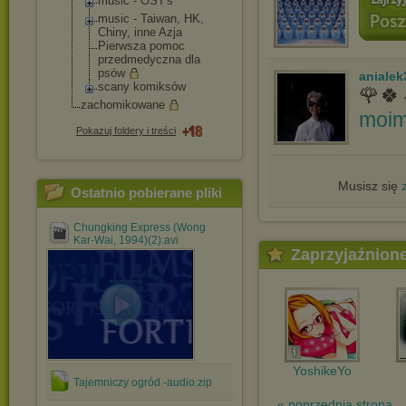
music - OST's
music - Taiwan, HK,
Chiny, inne Azja
Pierwsza pomoc
przedmedyczna dla
psów
anialek
scany komiksów
🌹🍀
zachomikowane
moim
Pokazuj foldery i treści
Musisz się
Ostatnio pobierane pliki
Chungking Express (Wong
Kar-Wai, 1994)(2).avi
Zaprzyjaźnion
YoshikeYo
Tajemniczy ogród -audio.zip
« poprzednia strona