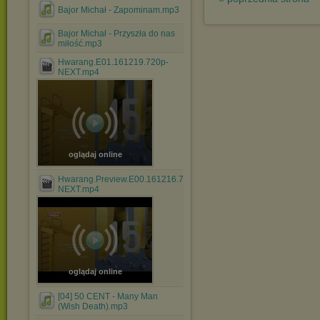
Bajor Michał - Zapominam.mp3
Bajor Michał - Przyszła do nas
miłość.mp3
Hwarang.E01.161219.720p-
NEXT.mp4
oglądaj online
Hwarang.Preview.E00.161216.720p-
NEXT.mp4
oglądaj online
[04] 50 CENT - Many Man
(Wish Death).mp3