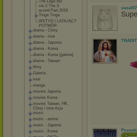
The.Lego.Mo
vie.2.The.S
vasal5
econd.Part.
2019
Supe
Tinga Tinga
WSTYD I LATAJĄCY
POTWÓR
drama - Chiny
drama - inne
TRADIT
drama - Japonia
drama - Korea
drama - Korea [galeria]
drama - Taiwan
filmy
Galeria
inne
manga
movies Japonia
movies Korea
movies Taiwan, HK,
Chiny i inne Azja
music
music - anime
music - Japonia
Poszuk
music - Korea