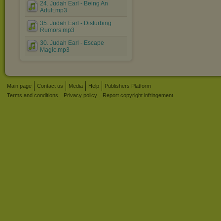
24. Judah Earl - Being An
Adult.mp3
35. Judah Earl - Disturbing
Rumors.mp3
30. Judah Earl - Escape
Magic.mp3
Main page
Contact us
Media
Help
Publishers Platform
Terms and conditions
Privacy policy
Report copyright infringement