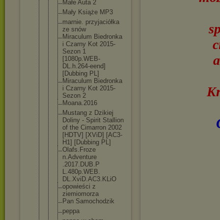
Małe Auta 2
Mały Książe MP3
marnie. przyjaciółk
a
s
ze snów
Miraculum Biedronka
c
i Czarny Kot 2015-
Sezon 1
a
[1080p.WEB-
DL.h.264-ee
nd]
[Dubbing PL]
Miraculum Biedronka
Kr
i Czarny Kot 2015-
Sezon 2
Moana.2016
Mustang z Dzikiej
Doliny - Spirit Stallion
of the Cimarron 2002
[HDTV] [XViD] [AC3-
H1] [Dubbing PL]
Olafs.Froze
n.Adventure
.2017.DUB.P
L.480p.WEB.
DL.XviD.AC3
.KLiO
opowieści z
ziemiomorza
Pan Samochodzik
peppa