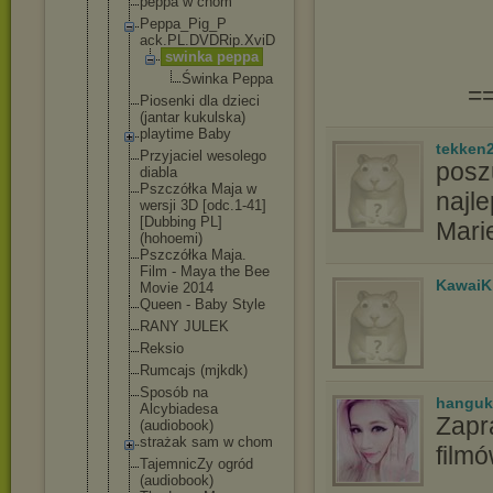
peppa w chom
Peppa_Pig_P
ack.PL.DVDR
ip.XviD
swinka peppa
Śwink
a Peppa
=
Piosenki dla dzieci
(jantar kukulska)
playtime Baby
tekken
Przyjaciel wesolego
poszu
diabla
Pszczółka Maja w
najle
wersji 3D [odc.1-41]
[Dubbing PL]
Mari
(hohoemi)
Pszczółka Maja.
Film - Maya the Bee
KawaiK
Movie 2014
Queen - Baby Style
RANY JULEK
Reksio
Rumcajs (mjkdk)
Sposób na
hanguk
Alcybiadesa
Zapr
(audiobook)
strażak sam w chom
film
TajemnicZy ogród
(audiobook)