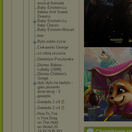
assical Animals
Baby Einstein-Lu
llabies And Sweet
Dreams
Baby Einstein-Lu
llaby Classic
Baby Einstein-Mo
zart
bee
Bylo.sobie.
zycie
Ciekawski George
co robią uczucia
Detektyw Pozytywka
Disney Babies -
Lullaby (1998)
Disney-Chil
dren's
Songs
dylu dylu na badylu -
gala piosenki
dzieciecej - 3
gawęda
Gawęda 1 cd
Gawęda 2 cd
How.To.Trai
n.Your.Drag
on.The.Hidd
en.World.20
Chomikowe r
19.PLDUB.BD