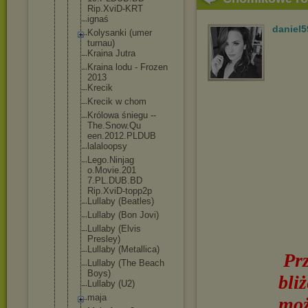
Rip.XviD-KR
T
ignaś
daniel5
Kolysanki (umer
turnau)
Kraina Jutra
Kraina lodu - Frozen
2013
Krecik
Krecik w chom
Królowa śniegu --
The.Snow.Qu
een.2012.PL
DUB
lalaloopsy
Lego.Ninjag
o.Movie.201
7.PL.DUB.BD
Rip.XviD-to
pp2p
Lullaby (Beatles)
Lullaby (Bon Jovi)
Lullaby (Elvis
Presley)
Lullaby (Metallica)
Pr
Lullaby (The Beach
Boys)
bli
Lullaby (U2)
maja
moż