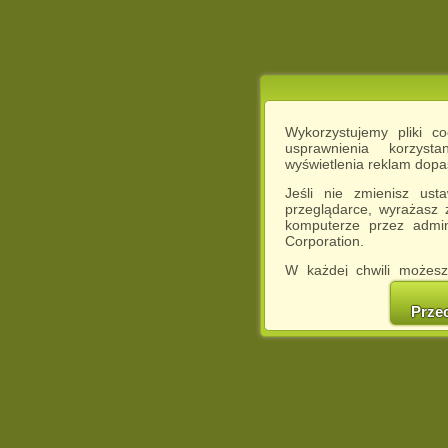
Wykorzystujemy pliki c
usprawnienia korzyst
wyświetlenia reklam dop
Jeśli nie zmienisz ust
przeglądarce, wyrażasz
komputerze przez admin
Corporation.
W każdej chwili możesz
cookies w swojej przeglą
w naszej Pol
Prze
http://chomikuj.pl/Polity
Jednocześnie informuje
może spowodować ogr
Chomikuj.pl.
W przypadku braku twojej
prosimy o opuszczenie se