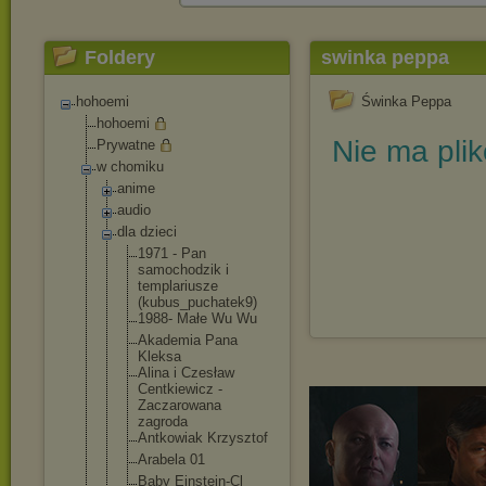
Foldery
swinka peppa
hohoemi
Świnka Peppa
hohoemi
Nie ma pli
Prywatne
w chomiku
anime
audio
dla dzieci
1971 - Pan
samochodzik i
templariusz
e
(kubus_puch
atek9)
1988- Małe Wu Wu
Akademia Pana
Kleksa
Alina i Czesław
Centkiewicz -
Zaczarowana
zagroda
Antkowiak Krzysztof
Arabela 01
Baby Einstein-Cl