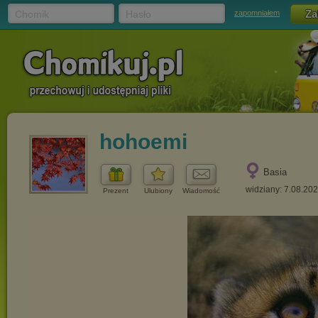
Chomik
Hasło
zapomniałem
hohoemi
Basia
widziany: 7.08.20
Prezent
Ulubiony
Wiadomość