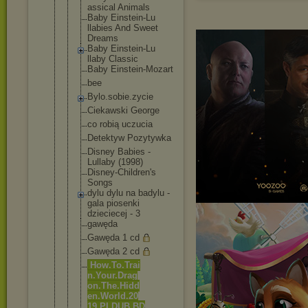
assical Animals
Baby Einstein-Lu
llabies And Sweet
Dreams
Baby Einstein-Lu
llaby Classic
Baby Einstein-Mo
zart
bee
Bylo.sobie.
zycie
Ciekawski George
co robią uczucia
Detektyw Pozytywka
Disney Babies -
Lullaby (1998)
Disney-Chil
dren's
Songs
dylu dylu na badylu -
gala piosenki
dzieciecej - 3
gawęda
Gawęda 1 cd
Gawęda 2 cd
How.To.Trai
n.Your.Drag
on.The.Hidd
en.World.20
19.PLDUB.BD