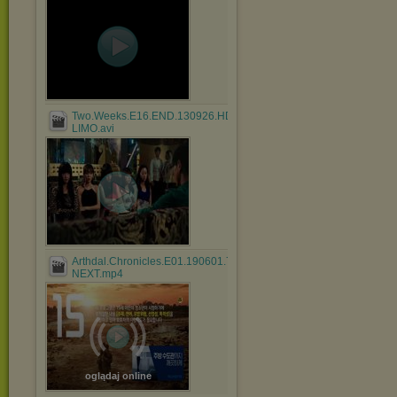
Two.Weeks.E16.END.130926.HDTV.H264.720p-
LIMO.avi
Arthdal.Chronicles.E01.190601.720p-
NEXT.mp4
oglądaj online