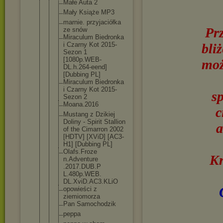
Małe Auta 2
Mały Książe MP3
marnie. przyjaciółk
a
Pr
ze snów
Miraculum Biedronka
i Czarny Kot 2015-
bli
Sezon 1
[1080p.WEB-
moż
DL.h.264-ee
nd]
[Dubbing PL]
Miraculum Biedronka
i Czarny Kot 2015-
s
Sezon 2
Moana.2016
c
Mustang z Dzikiej
Doliny - Spirit Stallion
a
of the Cimarron 2002
[HDTV] [XViD] [AC3-
H1] [Dubbing PL]
Olafs.Froze
Kr
n.Adventure
.2017.DUB.P
L.480p.WEB.
DL.XviD.AC3
.KLiO
opowieści z
ziemiomorza
Pan Samochodzik
peppa