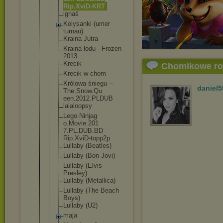
Rip.XviD-KR
T
ignaś
Kolysanki (umer
turnau)
Kraina Jutra
Kraina lodu - Frozen
2013
Krecik
Chomikowe r
Krecik w chom
Królowa śniegu --
daniel5
The.Snow.Qu
een.2012.PL
DUB
lalaloopsy
Lego.Ninjag
o.Movie.201
7.PL.DUB.BD
Rip.XviD-to
pp2p
Lullaby (Beatles)
Lullaby (Bon Jovi)
Lullaby (Elvis
Presley)
Lullaby (Metallica)
Lullaby (The Beach
Boys)
Lullaby (U2)
maja