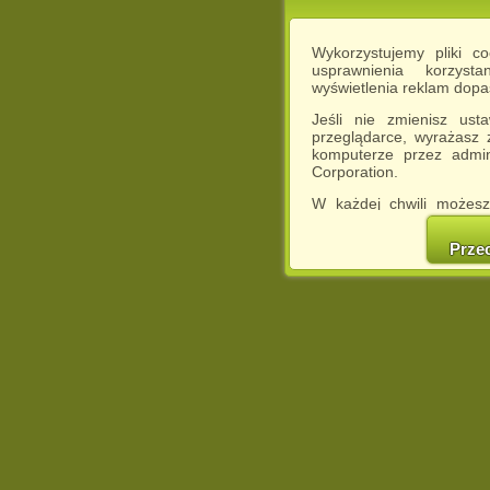
Wykorzystujemy pliki c
usprawnienia korzyst
wyświetlenia reklam dop
Jeśli nie zmienisz ust
przeglądarce, wyrażasz
komputerze przez admin
Corporation.
W każdej chwili możesz
cookies w swojej przeglą
w naszej Pol
Prze
http://chomikuj.pl/Polity
Jednocześnie informuje
może spowodować ogr
Chomikuj.pl.
W przypadku braku twojej
prosimy o opuszczenie se
Wykorzystanie plików c
(dostosowanie reklam do
działań marketingowych).
Wyrażenie sprzeciwu spo
będzie dopasowana do Tw