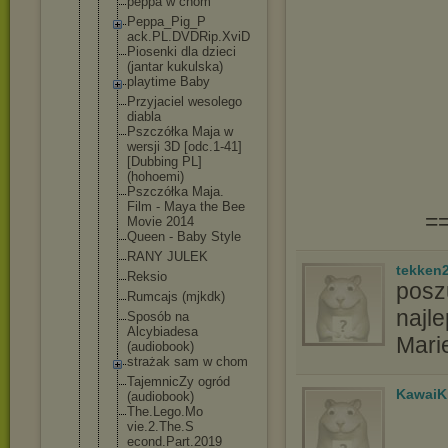
peppa w chom
Peppa_Pig_P
ack.PL.DVDR
ip.XviD
Piosenki dla dzieci
(jantar kukulska)
playtime Baby
Przyjaciel wesolego
diabla
Pszczółka Maja w
wersji 3D [odc.1-41]
[Dubbing PL]
(hohoemi)
Pszczółka Maja.
Film - Maya the Bee
=
Movie 2014
Queen - Baby Style
RANY JULEK
tekken
Reksio
poszu
Rumcajs (mjkdk)
najle
Sposób na
Alcybiadesa
Mari
(audiobook)
strażak sam w chom
TajemnicZy ogród
KawaiK
(audiobook)
The.Lego.Mo
vie.2.The.S
econd.Part.
2019