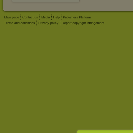
Main page
Contact us
Media
Help
Publishers Platform
Terms and conditions
Privacy policy
Report copyright infringement