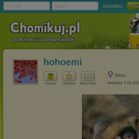
Chomik
Hasło
zapomniałem
hohoemi
Basia
widziany: 5.08.20
Prezent
Ulubiony
Wiadomość