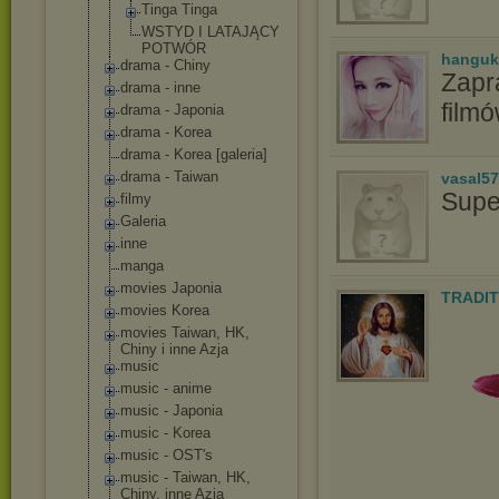
Tinga Tinga
WSTYD I LATAJĄCY
POTWÓR
hanguk
drama - Chiny
Zapr
drama - inne
film
drama - Japonia
drama - Korea
drama - Korea [galeria]
drama - Taiwan
vasal5
Supe
filmy
Galeria
inne
manga
movies Japonia
TRADIT
movies Korea
movies Taiwan, HK,
Chiny i inne Azja
music
music - anime
music - Japonia
music - Korea
music - OST's
music - Taiwan, HK,
Chiny, inne Azja