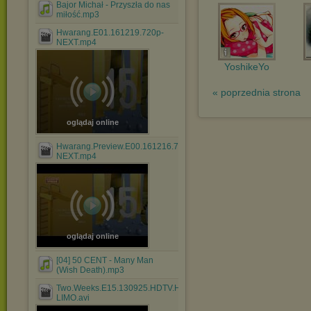
Bajor Michał - Przyszła do nas
miłość.mp3
Hwarang.E01.161219.720p-
NEXT.mp4
YoshikeYo
« poprzednia strona
oglądaj online
Hwarang.Preview.E00.161216.720p-
NEXT.mp4
oglądaj online
[04] 50 CENT - Many Man
(Wish Death).mp3
Two.Weeks.E15.130925.HDTV.H264.720p-
LIMO.avi