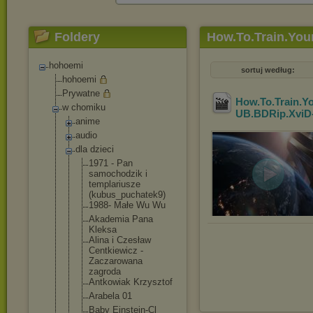
Foldery
How.To.Train.Yo
hohoemi
sortuj według:
hohoemi
Prywatne
How.To.Train.Y
w chomiku
UB.BDRip.XviD
anime
audio
dla dzieci
1971 - Pan
samochodzik i
templariusz
e
(kubus_puch
atek9)
1988- Małe Wu Wu
Akademia Pana
Kleksa
Alina i Czesław
Centkiewicz -
Zaczarowana
zagroda
Antkowiak Krzysztof
Arabela 01
Baby Einstein-Cl