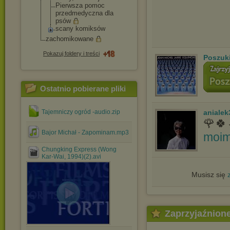
Pierwsza pomoc
przedmedyczna dla
psów
scany komiksów
zachomikowane
Pokazuj foldery i treści
Poszuk
Ostatnio pobierane pliki
Tajemniczy ogród -audio.zip
anialek
🌹🍀
Bajor Michał - Zapominam.mp3
moim
Chungking Express (Wong
Kar-Wai, 1994)(2).avi
Musisz się
Zaprzyjaźnion