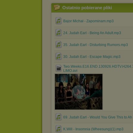
Ostatnio pobierane pliki
Bajor Michał - Zapominam.mp3
24. Judah Earl - Being An Adult.mp3
35. Judah Earl - Disturbing Rumors.mp3
30. Judah Earl - Escape Magic.mp3
Two.Weeks.E16.END.130926.HDTV.H264.
LIMO.avi
69. Judah Earl - Would You Give This to Ah
K.Will - Insomnia (Wheesung)(1).mp3