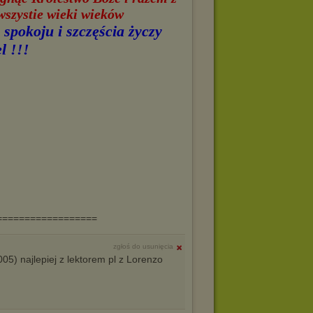
wszystie wieki wieków
spokoju i szczęścia życzy
l !!!
==================
zgłoś do usunięcia
005) najlepiej z lektorem pl z Lorenzo