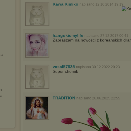
KawaiKimiko
napisano 12.10.2014 19:19
hangukismylife
napisano 27.12.2017 00:41
Zapraszam na nowości z koreańskich dra
ja
vasal57835
napisano 30.12.2022 20:23
Super chomik
ja
a
TRADITION
napisano 26.06.2025 22:55