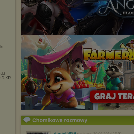
ki
idd
viD-KR
Chomikowe rozmowy
daniel5999
napisano 20.06.2014 13:01