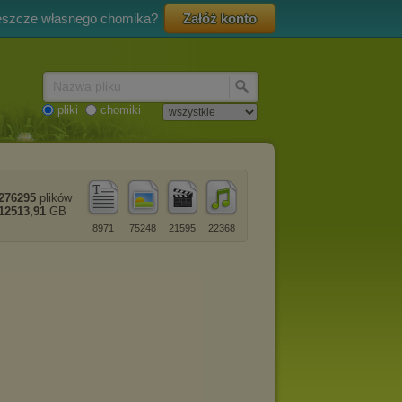
eszcze własnego chomika?
Załóż konto
Nazwa pliku
pliki
chomiki
276295
plików
12513,91
GB
8971
75248
21595
22368