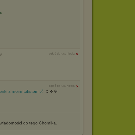
zgłoś do usunięcia
9
zgłoś do usunięcia
enki z moim tekstem 🎶
🌷🍀🌹
iadomości do tego Chomika.