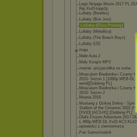
Lego.Ninjag
o.Movie.201
7.PL.D
Rip.XviD-to
pp2p
Lullaby (Beatles)
Lullaby (Bon Jovi)
Lullaby (Elvis Presley)
Lullaby (Metallica)
Lullaby (The Beach Boys)
Lullaby (U2)
maja
Małe Auta 2
Mały Książe MP3
marnie. przyjaciółk
a ze snów
Miraculum Biedronka i Czarny K
2015- Sezon 1 [1080p.WEB-
DL.
ee
nd][Dubbing PL]
Miraculum Biedronka i Czarny K
2015- Sezon 2
Moana.2016
Mustang z Dzikiej Doliny - Spirit
Stallion of the Cimarron 2002 [
[XViD] [AC3-H1] [Dubbing PL]
Olafs.Froze
n.Adventure
.2017.D
L.480p.WEB.
DL.XviD.AC3
.KLiO
opowieści z ziemiomorza
Pan Samochodzik