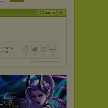
Galeria
0
plików
0
KB
0
0
0
0
bezpośredni link do folderu