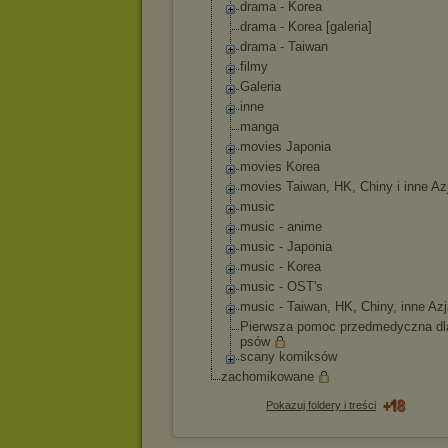
drama - Korea
drama - Korea [galeria]
drama - Taiwan
filmy
Galeria
inne
manga
movies Japonia
movies Korea
movies Taiwan, HK, Chiny i inne Az
music
music - anime
music - Japonia
music - Korea
music - OST's
music - Taiwan, HK, Chiny, inne Az
Pierwsza pomoc przedmedyczna dl
psów
scany komiksów
zachomikowane
Pokazuj foldery i treści