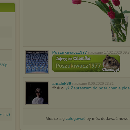
Poszukiwacz1977
napisano 17.02.2026 09:3
720p-
anialek36
napisano 8.06.2026 23:31
🌹🍀🌷
🎶 Zapraszam do posłuchania pios
 yi.mp3
Musisz się
zalogować
by móc dodawać nowe w