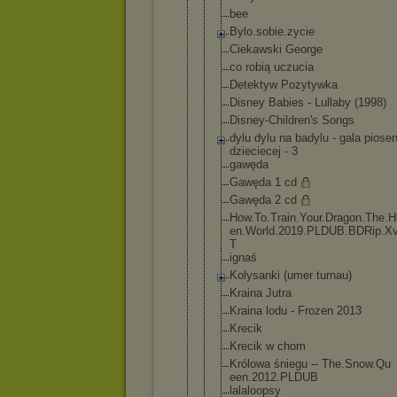
bee
Bylo.sobie.
zycie
Ciekawski George
co robią uczucia
Detektyw Pozytywka
Disney Babies - Lullaby (1998)
Disney-Chil
dren's Songs
dylu dylu na badylu - gala piosen
dzieciecej - 3
gawęda
Gawęda 1 cd
Gawęda 2 cd
How.To.Trai
n.Your.Drag
on.The.H
en.World.20
19.PLDUB.BD
Rip.X
T
ignaś
Kolysanki (umer turnau)
Kraina Jutra
Kraina lodu - Frozen 2013
Krecik
Krecik w chom
Królowa śniegu -- The.Snow.Qu
een.2012.PL
DUB
lalaloopsy