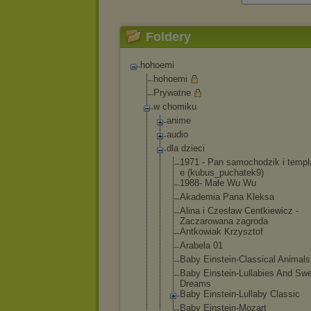
Foldery
hohoemi
hohoemi
Prywatne
w chomiku
anime
audio
dla dzieci
1971 - Pan samochodzik i templ
e (kubus_puch
atek9)
1988- Małe Wu Wu
Akademia Pana Kleksa
Alina i Czesław Centkiewicz -
Zaczarowana zagroda
Antkowiak Krzysztof
Arabela 01
Baby Einstein-Cl
assical Animals
Baby Einstein-Lu
llabies And Sw
Dreams
Baby Einstein-Lu
llaby Classic
Baby Einstein-Mo
zart