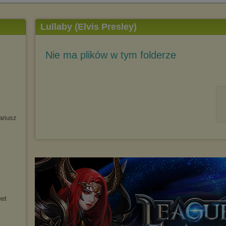
Lullaby (Elvis Presley)
Nie ma plików w tym folderze
ariusz
eet