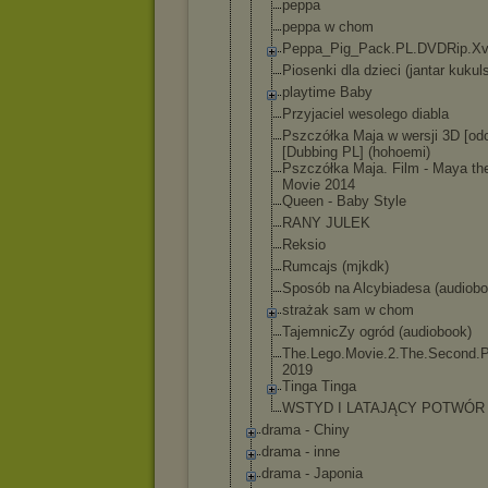
peppa
peppa w chom
Peppa_Pig_P
ack.PL.DVDR
ip.X
Piosenki dla dzieci (jantar kukul
playtime Baby
Przyjaciel wesolego diabla
Pszczółka Maja w wersji 3D [odc
[Dubbing PL] (hohoemi)
Pszczółka Maja. Film - Maya th
Movie 2014
Queen - Baby Style
RANY JULEK
Reksio
Rumcajs (mjkdk)
Sposób na Alcybiadesa (audiobo
strażak sam w chom
TajemnicZy ogród (audiobook)
The.Lego.Mo
vie.2.The.S
econd.P
2019
Tinga Tinga
WSTYD I LATAJĄCY POTWÓR
drama - Chiny
drama - inne
drama - Japonia