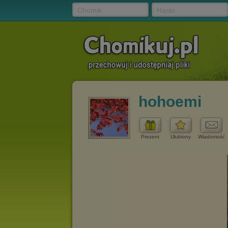
Chomik
Hasło
hohoemi
Prezent
Ulubiony
Wiadomość