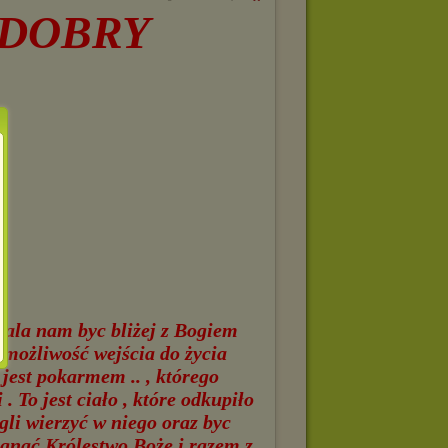
 DOBRY
ala nam byc bliżej z Bogiem
 możliwość wejścia do życia
jest pokarmem .. , którego
 To jest ciało , które odkupiło
li wierzyć w niego oraz byc
ągnąć Królestwo Boże i razem z