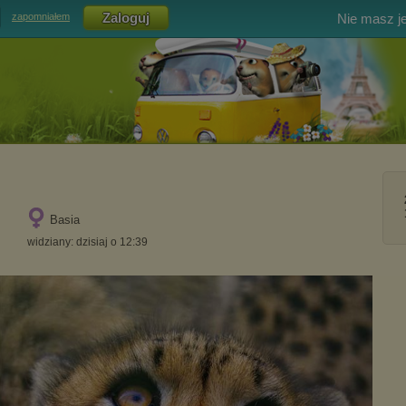
Nie masz j
zapomniałem
Basia
widziany: dzisiaj o 12:39