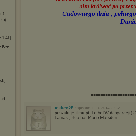
(dostosowanie reklam do Twoich potrzeb, analiza skuteczności działań
nim królwać po przez 
marketingowych).
Cudownego dnia , pełnego 
viD
Wyrażenie sprzeciwu spowoduje, że wyświetlana Ci reklama nie
będzie dopasowana do Twoich preferencji, a będzie to reklama
ska)
Danie
wyświetlona przypadkowo.
Istnieje możliwość zmiany ustawień przeglądarki internetowej w
sposób uniemożliwiający przechowywanie plików cookies na
.1-41]
urządzeniu końcowym. Można również usunąć pliki cookies,
dokonując odpowiednich zmian w ustawieniach przeglądarki
e Bee
internetowej.
Pełną informację na ten temat znajdziesz pod adresem
http://chomikuj.pl/PolitykaPrywatnosci.aspx
.
ok)
==================
art.
tekken25
napisano 11.10.2014 20:32
poszukuje filmu pt: Lethal/W desperacji (2
Lamas , Heather Marie Marsden