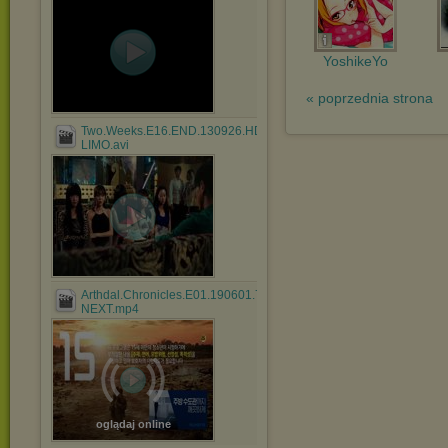
YoshikeYo
« poprzednia strona
Two.Weeks.E16.END.130926.HDTV.H264.720p-
LIMO.avi
Arthdal.Chronicles.E01.190601.720p-
NEXT.mp4
oglądaj online