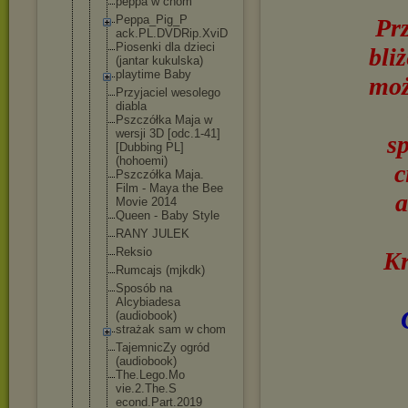
peppa w chom
Peppa_Pig_P
Pr
ack.PL.DVDR
ip.XviD
Piosenki dla dzieci
bli
(jantar kukulska)
playtime Baby
moż
Przyjaciel wesolego
diabla
Pszczółka Maja w
wersji 3D [odc.1-41]
s
[Dubbing PL]
(hohoemi)
c
Pszczółka Maja.
Film - Maya the Bee
a
Movie 2014
Queen - Baby Style
RANY JULEK
Reksio
Kr
Rumcajs (mjkdk)
Sposób na
Alcybiadesa
(audiobook)
strażak sam w chom
TajemnicZy ogród
(audiobook)
The.Lego.Mo
vie.2.The.S
econd.Part.
2019