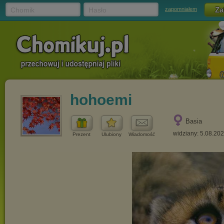
Chomik
Hasło
zapomniałem
hohoemi
Basia
widziany: 5.08.20
Prezent
Ulubiony
Wiadomość