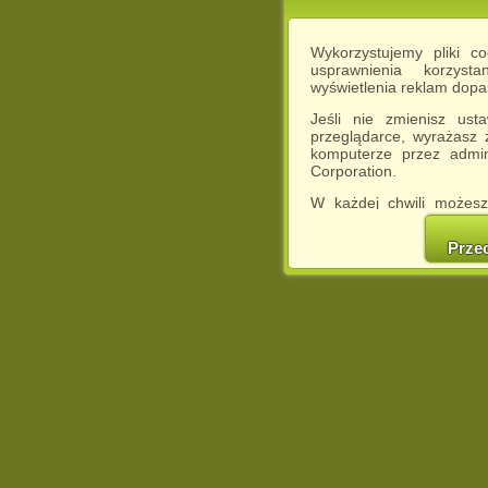
Wykorzystujemy pliki c
usprawnienia korzyst
wyświetlenia reklam dop
Jeśli nie zmienisz ust
przeglądarce, wyrażasz
komputerze przez admin
Corporation.
W każdej chwili możesz
cookies w swojej przeglą
w naszej Pol
Prze
http://chomikuj.pl/Polity
Jednocześnie informuje
może spowodować ogr
Chomikuj.pl.
W przypadku braku twojej
prosimy o opuszczenie se
Wykorzystanie plików c
(dostosowanie reklam do
działań marketingowych).
Wyrażenie sprzeciwu spo
będzie dopasowana do Tw