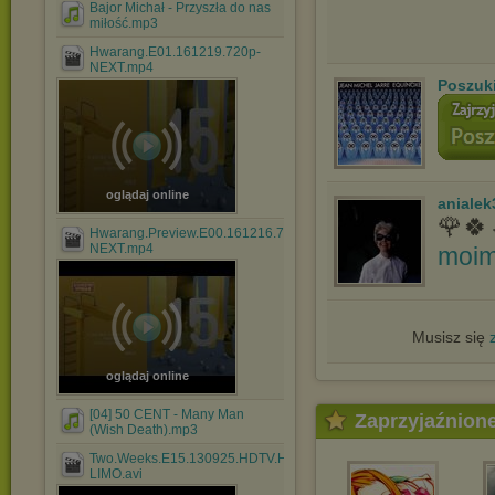
Bajor Michał - Przyszła do nas
miłość.mp3
Hwarang.E01.161219.720p-
NEXT.mp4
Poszuk
oglądaj online
anialek
🌹🍀
Hwarang.Preview.E00.161216.720p-
NEXT.mp4
moim
Musisz się
oglądaj online
[04] 50 CENT - Many Man
Zaprzyjaźnion
(Wish Death).mp3
Two.Weeks.E15.130925.HDTV.H264.720p-
LIMO.avi