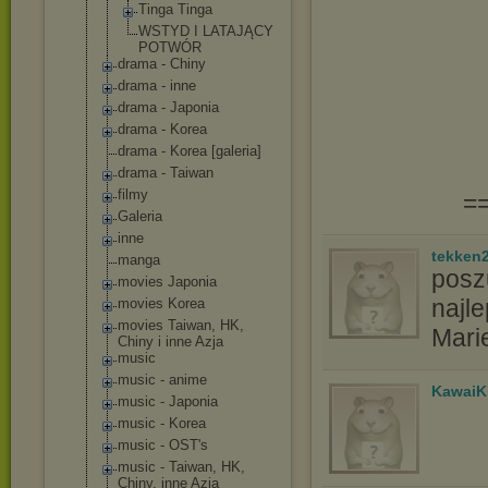
Tinga Tinga
WSTYD I LATAJĄCY
POTWÓR
drama - Chiny
drama - inne
drama - Japonia
drama - Korea
drama - Korea [galeria]
drama - Taiwan
filmy
=
Galeria
inne
tekken
manga
poszu
movies Japonia
najle
movies Korea
movies Taiwan, HK,
Mari
Chiny i inne Azja
music
music - anime
KawaiK
music - Japonia
music - Korea
music - OST's
music - Taiwan, HK,
Chiny, inne Azja