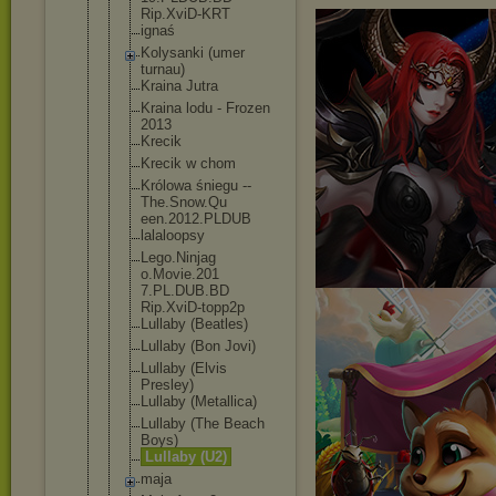
Rip.XviD-KR
T
ignaś
Kolysanki (umer
turnau)
Kraina Jutra
Kraina lodu - Frozen
2013
Krecik
Krecik w chom
Królowa śniegu --
The.Snow.Qu
een.2012.PL
DUB
lalaloopsy
Lego.Ninjag
o.Movie.201
7.PL.DUB.BD
Rip.XviD-to
pp2p
Lullaby (Beatles)
Lullaby (Bon Jovi)
Lullaby (Elvis
Presley)
Lullaby (Metallica)
Lullaby (The Beach
Boys)
Lullaby (U2)
maja