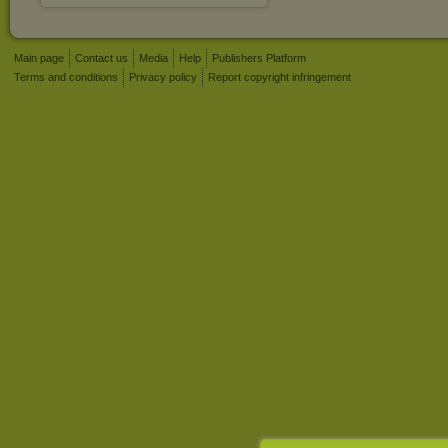
Main page
Contact us
Media
Help
Publishers Platform
Terms and conditions
Privacy policy
Report copyright infringement