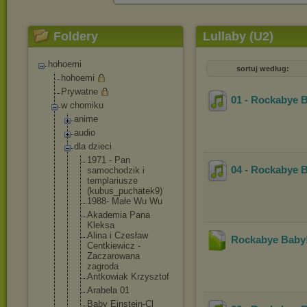
Foldery
Lullaby (U2)
hohoemi
sortuj według:
hohoemi
Prywatne
01 - Rockabye 
w chomiku
anime
audio
dla dzieci
1971 - Pan
04 - Rockabye 
samochodzik i
templariusz
e
(kubus_puch
atek9)
1988- Małe Wu Wu
Akademia Pana
Kleksa
Alina i Czesław
Rockabye Baby!
Centkiewicz -
Zaczarowana
zagroda
Antkowiak Krzysztof
Arabela 01
Baby Einstein-Cl