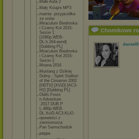
Małe Auta 2
Mały Książe MP3
marnie. przyjaciółk
a
ze snów
Miraculum Biedronka
i Czarny Kot 2015-
Chomikowe r
Sezon 1
[1080p.WEB-
DL.h.264-ee
nd]
daniel5
[Dubbing PL]
Miraculum Biedronka
i Czarny Kot 2015-
Sezon 2
Moana.2016
Mustang z Dzikiej
Doliny - Spirit Stallion
of the Cimarron 2002
[HDTV] [XViD] [AC3-
H1] [Dubbing PL]
Olafs.Froze
n.Adventure
.2017.DUB.P
L.480p.WEB.
DL.XviD.AC3
.KLiO
opowieści z
ziemiomorza
Pan Samochodzik
peppa