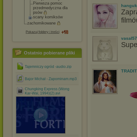
Pierwsza pomoc
hanguk
przedmedyczna dla
Zapr
psów
scany komiksów
film
zachomikowane
Pokazuj foldery i treści
vasal5
Supe
Ostatnio pobierane pliki
Tajemniczy ogród -audio.zip
TRADIT
Bajor Michał - Zapominam.mp3
Chungking Express (Wong
Kar-Wai, 1994)(2).avi