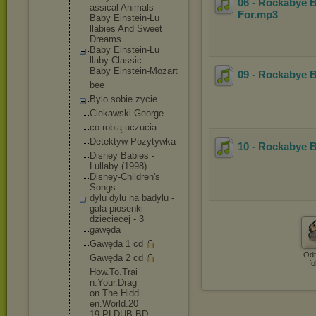
06 - Rockabye B
assical Animals
For
.mp3
Baby Einstein-Lu
llabies And Sweet
Dreams
Baby Einstein-Lu
llaby Classic
Baby Einstein-Mo
zart
09 - Rockabye B
bee
Bylo.sobie.
zycie
Ciekawski George
co robią uczucia
Detektyw Pozytywka
10 - Rockabye B
Disney Babies -
Lullaby (1998)
Disney-Chil
dren's
Songs
dylu dylu na badylu -
gala piosenki
dzieciecej - 3
gawęda
Gawęda 1 cd
Odt
Gawęda 2 cd
fo
How.To.Trai
n.Your.Drag
on.The.Hidd
en.World.20
19.PLDUB.BD