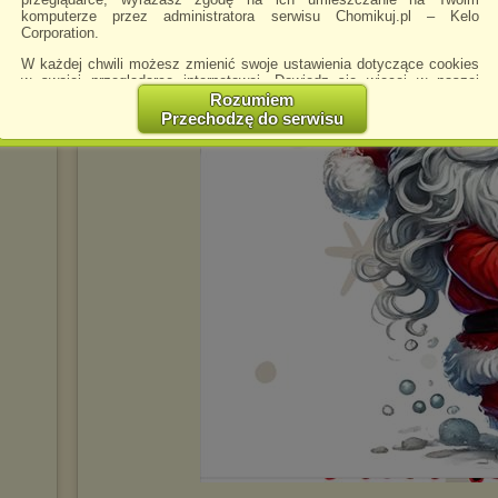
komputerze przez administratora serwisu Chomikuj.pl – Kelo
Corporation.
W każdej chwili możesz zmienić swoje ustawienia dotyczące cookies
w swojej przeglądarce internetowej. Dowiedz się więcej w naszej
Polityce Prywatności -
http://chomikuj.pl/PolitykaPrywatnosci.aspx
.
Rozumiem
Przechodzę do serwisu
Jednocześnie informujemy że zmiana ustawień przeglądarki może
spowodować ograniczenie korzystania ze strony Chomikuj.pl.
W przypadku braku twojej zgody na akceptację cookies niestety
prosimy o opuszczenie serwisu chomikuj.pl.
Wykorzystanie plików cookies
przez
Zaufanych Partnerów
(dostosowanie reklam do Twoich potrzeb, analiza skuteczności działań
marketingowych).
Wyrażenie sprzeciwu spowoduje, że wyświetlana Ci reklama nie
będzie dopasowana do Twoich preferencji, a będzie to reklama
wyświetlona przypadkowo.
Istnieje możliwość zmiany ustawień przeglądarki internetowej w
sposób uniemożliwiający przechowywanie plików cookies na
urządzeniu końcowym. Można również usunąć pliki cookies,
dokonując odpowiednich zmian w ustawieniach przeglądarki
internetowej.
Pełną informację na ten temat znajdziesz pod adresem
http://chomikuj.pl/PolitykaPrywatnosci.aspx
.