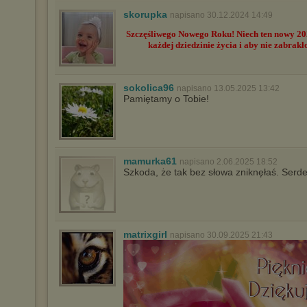
skorupka
napisano 30.12.2024 14:49
Szczęśliwego Nowego Roku! Niech ten nowy 202
każdej dziedzinie życia i aby nie zabrak
sokolica96
napisano 13.05.2025 13:42
Pamiętamy o Tobie!
mamurka61
napisano 2.06.2025 18:52
Szkoda, że tak bez słowa zniknęłaś. Serd
matrixgirl
napisano 30.09.2025 21:43