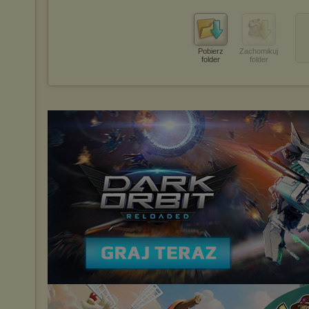
Pobierz
Zachomikuj
folder
folder