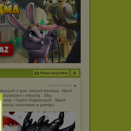
Pokaż wszystkie
zgłoś do usunięcia
zonych z tymi, których kochasz. Niech
szczęściem i miłością...Oby
Twoje i Twoich Najbliższych...Niech
miłością i pozostawi w pamięci