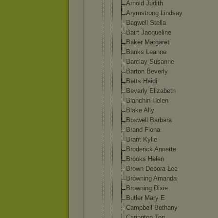
Arnold Judith
Arymstrong Lindsay
Bagwell Stella
Bairt Jacqueline
Baker Margaret
Banks Leanne
Barclay Susanne
Barton Beverly
Betts Haidi
Bevarly Elizabeth
Bianchin Helen
Blake Ally
Boswell Barbara
Brand Fiona
Brant Kylie
Broderick Annette
Brooks Helen
Brown Debora Lee
Browning Amanda
Browning Dixie
Butler Mary E
Campbell Bethany
Carington Tori