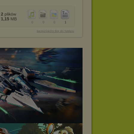
2
plików
1,15
MB
0
0
0
1
bezpośredni link do folderu