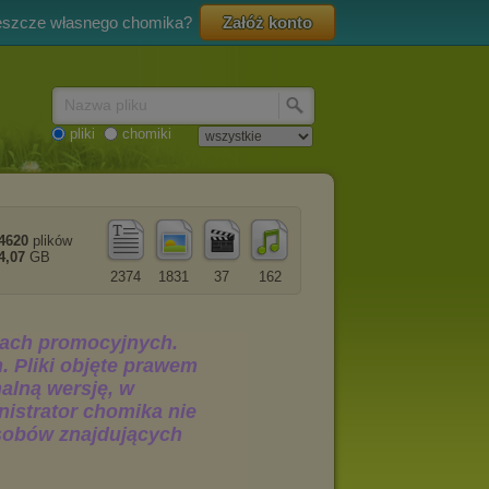
eszcze własnego chomika?
Załóż konto
Nazwa pliku
pliki
chomiki
4620
plików
4,07
GB
2374
1831
37
162