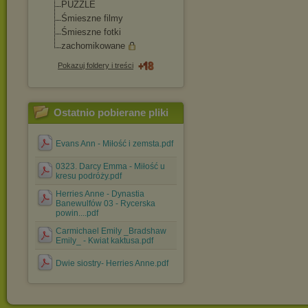
PUZZLE
Śmieszne filmy
Śmieszne fotki
zachomikowane
Pokazuj foldery i treści
Ostatnio pobierane pliki
Evans Ann - Miłość i zemsta.pdf
0323. Darcy Emma - Miłość u
kresu podróży.pdf
Herries Anne - Dynastia
Banewulfów 03 - Rycerska
powin....pdf
Carmichael Emily _Bradshaw
Emily_ - Kwiat kaktusa.pdf
Dwie siostry- Herries Anne.pdf