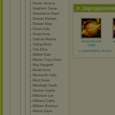
Steele Jessica
Zaprzyjaźnion
Stephans Susan
Stewardson Dawn
Stewart Barbara
Stewart Mary
Street Kelly
Stuart Anne
Sullivan Maxine
ewasobczak
w
Tarling Moira
1988
Title Elise
« poprzednia strona
Walker Kate
Warren Tracy Anne
Way Margaret
Weale Anne
Wentworth Sally
West Annie
Westleigh Sarah
Weston Sophie
Wilkinson Lee
Williams Cathy
Willians Brownyn
Wilson Gayle