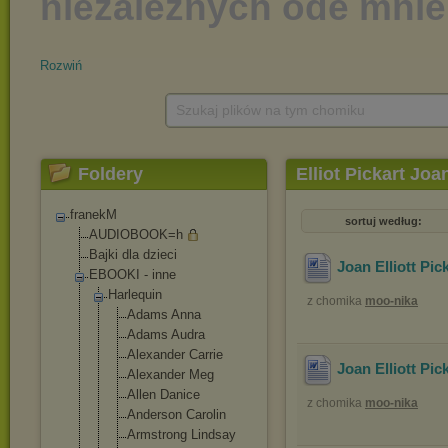
Rozwiń
Szukaj plików na tym chomiku
Foldery
Elliot Pickart Joa
franekM
sortuj według:
AUDIOBOOK=h
Bajki dla dzieci
Joan Elliott Pic
EBOOKI - inne
Harlequin
z chomika
moo-nika
Adams Anna
Adams Audra
Alexander Carrie
Joan Elliott Pic
Alexander Meg
Allen Danice
z chomika
moo-nika
Anderson Carolin
Armstrong Lindsay