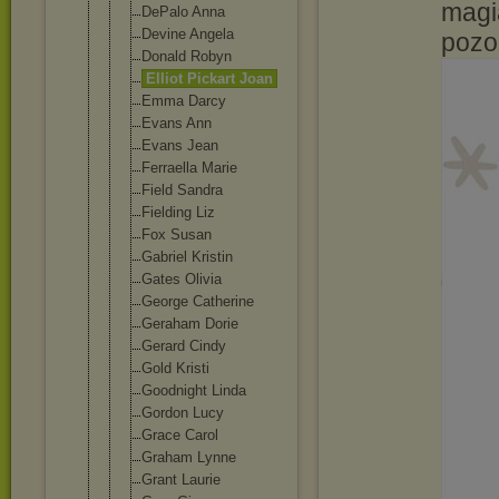
magia
DePalo Anna
Devine Angela
pozo
Donald Robyn
Elliot Pickart Joan
Emma Darcy
Evans Ann
Evans Jean
Ferraella Marie
Field Sandra
Fielding Liz
Fox Susan
Gabriel Kristin
Gates Olivia
George Catherine
Geraham Dorie
Gerard Cindy
Gold Kristi
Goodnight Linda
Gordon Lucy
Grace Carol
Graham Lynne
Grant Laurie