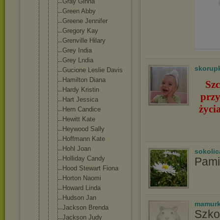
Gray Ginna
Green Abby
Greene Jennifer
Gregory Kay
Grenville Hilary
Grey India
Grey Lndia
skorup
Gucione Leslie Davis
Hamilton Diana
Szc
Hardy Kristin
przy
Hart Jessica
życi
Hern Candice
Hewitt Kate
Heywood Sally
Hoffmann Kate
Hohl Joan
sokolic
Holliday Candy
Pami
Hood Stewart Fiona
Horton Naomi
Howard Linda
Hudson Jan
mamurk
Jackson Brenda
Szko
Jackson Judy