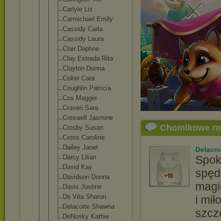
Carlyle Liz
Carmichael Emily
Cassidy Carla
Cassidy Laura
Clair Daphne
Clay Estrada Rita
Clayton Donna
Colter Cara
Coughlin Patricia
Cox Maggie
Craven Sara
Creswell Jasmine
Chomikowe r
Crosby Susan
Cross Caroline
Dailey Janet
Delacro
Darcy Lilian
Spok
David Kay
spęd
Davidson Donna
magi
Davis Justine
De Vita Sharon
i mi
Delacorte Shawna
szcz
DeNosky Kathie