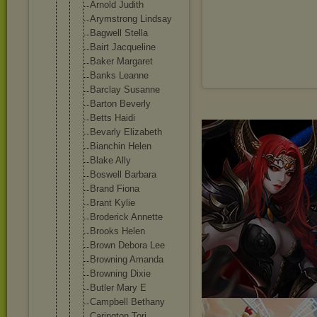
Arnold Judith
Arymstrong Lindsay
Bagwell Stella
Bairt Jacqueline
Baker Margaret
Banks Leanne
Barclay Susanne
Barton Beverly
Betts Haidi
Bevarly Elizabeth
Bianchin Helen
Blake Ally
Boswell Barbara
Brand Fiona
Brant Kylie
Broderick Annette
Brooks Helen
Brown Debora Lee
Browning Amanda
Browning Dixie
Butler Mary E
Campbell Bethany
Carington Tori