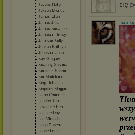
cię 
Jacobs Holly
Jakson Brenda
James Ellen
matrixgi
James Julia
James Susanne
Jameson Browyn
Jamison Kelly
Jensen Kathryn
Johnston Joan
Kay Gregory
Kearney Susana
Kendrick Sharon
Ker Madeleine
King Rebecca
Kingsley Maggie
Lamb Charlotte
Tłum
Landon Juliet
wszy
Lawrence Kim
Leclaire Day
werw
Lee Miranda
Leigh Roberta
prze
Leone Laura