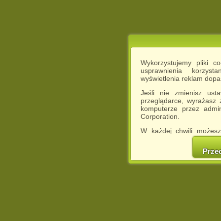
Wykorzystujemy pliki c
usprawnienia korzyst
wyświetlenia reklam dop
Jeśli nie zmienisz ust
przeglądarce, wyrażasz
komputerze przez admin
Corporation.
W każdej chwili możesz
cookies w swojej przeglą
w naszej Pol
Prze
http://chomikuj.pl/Polity
Jednocześnie informuje
może spowodować ogr
Chomikuj.pl.
W przypadku braku twojej
prosimy o opuszczenie se
Wykorzystanie plików c