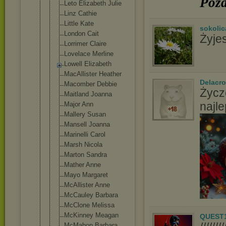
Poz
Leto Elizabeth Julie
Linz Cathie
Little Kate
sokolic
London Cait
Żyje
Lorrimer Claire
Lovelace Merline
Lowell Elizabeth
MacAllister Heather
Delacro
Macomber Debbie
Życz
Maitland Joanna
najl
Major Ann
Mallery Susan
Mansell Joanna
Marinelli Carol
Marsh Nicola
Marton Sandra
Mather Anne
Mayo Margaret
McAllister Anne
McCauley Barbara
McClone Melissa
McKinney Meagan
QUEST
McMahon Barbara