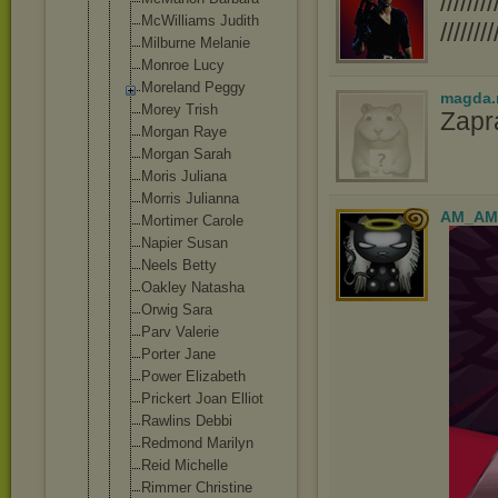
////
McWilliams Judith
////////
Milburne Melanie
Monroe Lucy
Moreland Peggy
magda.
Morey Trish
Zapr
Morgan Raye
Morgan Sarah
Moris Juliana
Morris Julianna
AM_AM
Mortimer Carole
Napier Susan
Neels Betty
Oakley Natasha
Orwig Sara
Parv Valerie
Porter Jane
Power Elizabeth
Prickert Joan Elliot
Rawlins Debbi
Redmond Marilyn
Reid Michelle
Rimmer Christine