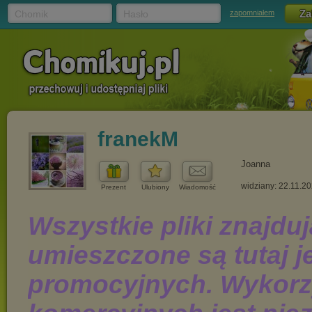
Chomik
Hasło
zapomniałem
franekM
Joanna
widziany: 22.11.2
Prezent
Ulubiony
Wiadomość