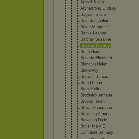
Arnold Judith
Arymstrong Lindsay
Bagwell Stella
Bairt Jacqueline
Baker Margaret
Banks Leanne
Barclay Susanne
Barton Beverly
Betts Haidi
Bevarly Elizabeth
Bianchin Helen
Blake Ally
Boswell Barbara
Brand Fiona
Brant Kylie
Broderick Annette
Brooks Helen
Brown Debora Lee
Browning Amanda
Browning Dixie
Butler Mary E
Campbell Bethany
Carington Tori