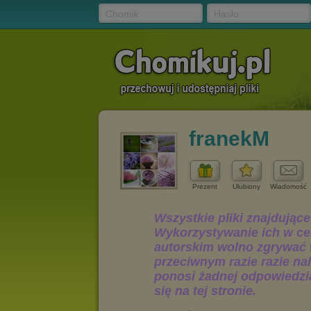
Chomik
Hasło
franekM
Prezent
Ulubiony
Wiadomość