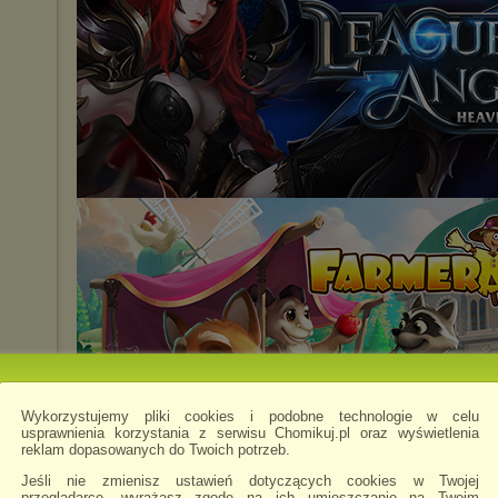
Wykorzystujemy pliki cookies i podobne technologie w celu
usprawnienia korzystania z serwisu Chomikuj.pl oraz wyświetlenia
reklam dopasowanych do Twoich potrzeb.
Jeśli nie zmienisz ustawień dotyczących cookies w Twojej
przeglądarce, wyrażasz zgodę na ich umieszczanie na Twoim