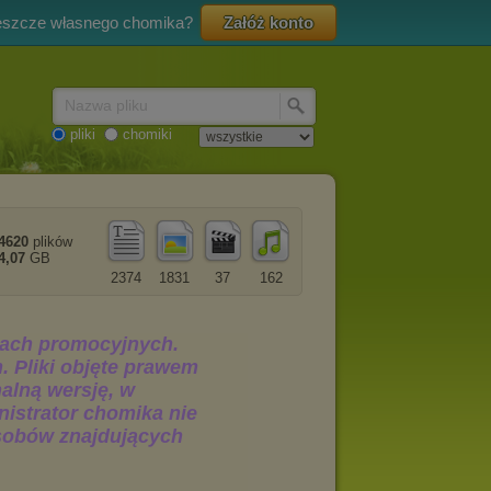
eszcze własnego chomika?
Załóż konto
Nazwa pliku
pliki
chomiki
4620
plików
4,07
GB
2374
1831
37
162