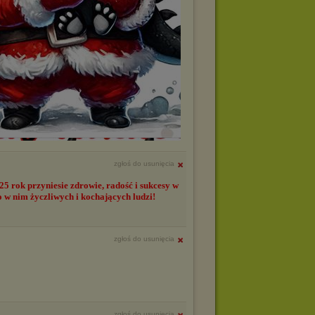
zgłoś do usunięcia
5 rok przyniesie zdrowie, radość i sukcesy w
ło w nim życzliwych i kochających ludzi!
zgłoś do usunięcia
zgłoś do usunięcia