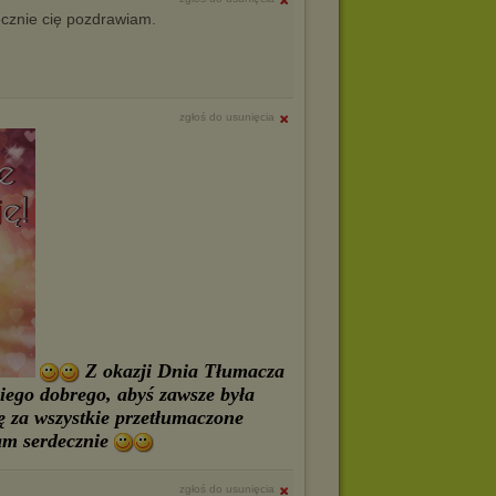
ecznie cię pozdrawiam.
zgłoś do usunięcia
Z okazji Dnia Tłumacza
kiego dobrego, abyś zawsze była
 za wszystkie przetłumaczone
m serdecznie
zgłoś do usunięcia