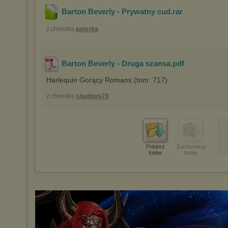
Barton Beverly - Prywatny cud
.rar
z chomika
paterka
Barton Beverly - Druga szansa
.pdf
Harlequin Gorący Romans (tom: 717)
z chomika
shadows78
Pobierz
Zachomikuj
folder
folder