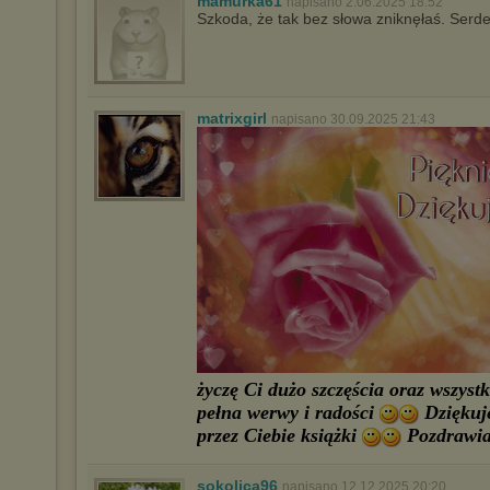
mamurka61
napisano 2.06.2025 18:52
Szkoda, że tak bez słowa zniknęłaś. Serd
matrixgirl
napisano 30.09.2025 21:43
życzę Ci dużo szczęścia oraz wszyst
pełna werwy i radości
Dziękuję
przez Ciebie książki
Pozdrawia
sokolica96
napisano 12.12.2025 20:20