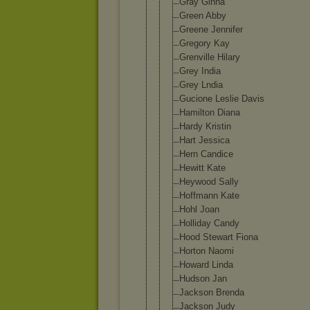
Gray Ginna
Green Abby
Greene Jennifer
Gregory Kay
Grenville Hilary
Grey India
Grey Lndia
Gucione Leslie Davis
Hamilton Diana
Hardy Kristin
Hart Jessica
Hern Candice
Hewitt Kate
Heywood Sally
Hoffmann Kate
Hohl Joan
Holliday Candy
Hood Stewart Fiona
Horton Naomi
Howard Linda
Hudson Jan
Jackson Brenda
Jackson Judy