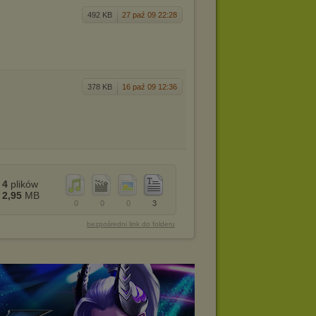
492 KB
27 paź 09 22:28
378 KB
16 paź 09 12:36
4
plików
2,95
MB
0
0
0
3
bezpośredni link do folderu