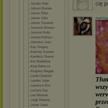
cię 
Jacobs Holly
Jakson Brenda
James Ellen
matrixgi
James Julia
James Susanne
Jameson Browyn
Jamison Kelly
Jensen Kathryn
Johnston Joan
Kay Gregory
Kearney Susana
Kendrick Sharon
Ker Madeleine
King Rebecca
Kingsley Maggie
Lamb Charlotte
Tłum
Landon Juliet
wszy
Lawrence Kim
Leclaire Day
werw
Lee Miranda
Leigh Roberta
prze
Leone Laura