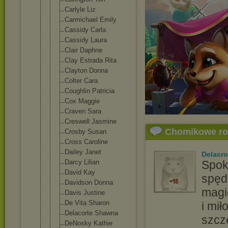
Carlyle Liz
Carmichael Emily
Cassidy Carla
Cassidy Laura
Clair Daphne
Clay Estrada Rita
Clayton Donna
Colter Cara
Coughlin Patricia
Cox Maggie
Craven Sara
Creswell Jasmine
Chomikowe r
Crosby Susan
Cross Caroline
Dailey Janet
Delacro
Darcy Lilian
Spok
David Kay
spęd
Davidson Donna
magi
Davis Justine
De Vita Sharon
i mi
Delacorte Shawna
szcz
DeNosky Kathie