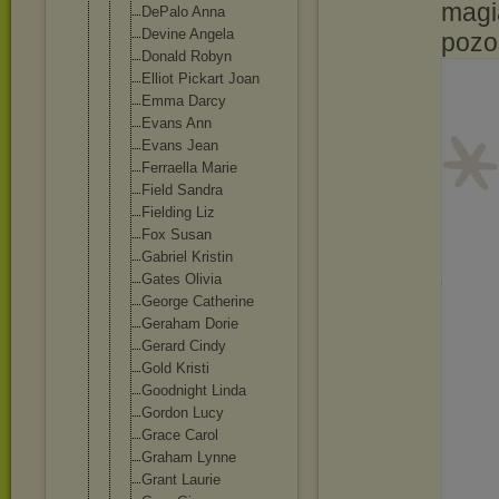
magia
DePalo Anna
Devine Angela
pozo
Donald Robyn
Elliot Pickart Joan
Emma Darcy
Evans Ann
Evans Jean
Ferraella Marie
Field Sandra
Fielding Liz
Fox Susan
Gabriel Kristin
Gates Olivia
George Catherine
Geraham Dorie
Gerard Cindy
Gold Kristi
Goodnight Linda
Gordon Lucy
Grace Carol
Graham Lynne
Grant Laurie