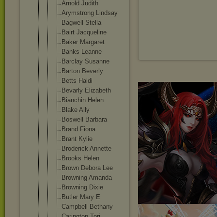
Arnold Judith
Arymstrong Lindsay
Bagwell Stella
Bairt Jacqueline
Baker Margaret
Banks Leanne
Barclay Susanne
Barton Beverly
Betts Haidi
Bevarly Elizabeth
Bianchin Helen
Blake Ally
Boswell Barbara
Brand Fiona
Brant Kylie
Broderick Annette
Brooks Helen
Brown Debora Lee
Browning Amanda
Browning Dixie
Butler Mary E
Campbell Bethany
Carington Tori