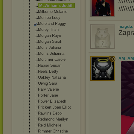
////
McWilliams Judith
////////
Milburne Melanie
Monroe Lucy
Moreland Peggy
magda.
Morey Trish
Zapr
Morgan Raye
Morgan Sarah
Moris Juliana
Morris Julianna
AM_AM
Mortimer Carole
Napier Susan
Neels Betty
Oakley Natasha
Orwig Sara
Parv Valerie
Porter Jane
Power Elizabeth
Prickert Joan Elliot
Rawlins Debbi
Redmond Marilyn
Reid Michelle
Rimmer Christine