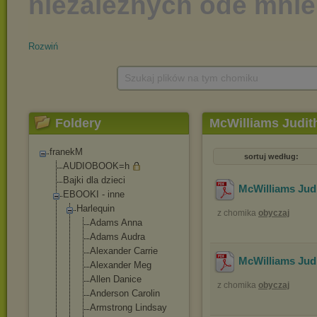
Rozwiń
Szukaj plików na tym chomiku
Foldery
McWilliams Judit
franekM
sortuj według:
AUDIOBOOK=h
Bajki dla dzieci
McWilliams Judi
EBOOKI - inne
Harlequin
z chomika
obyczaj
Adams Anna
Adams Audra
Alexander Carrie
McWilliams Jud
Alexander Meg
Allen Danice
z chomika
obyczaj
Anderson Carolin
Armstrong Lindsay