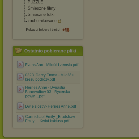
PUZZLE
Śmieszne filmy
Śmieszne fotki
zachomikowane
Pokazuj foldery i treści
Ostatnio pobierane pliki
Evans Ann - Miłość i zemsta.pdf
0323. Darcy Emma - Miłość u
kresu podróży.pdf
Herries Anne - Dynastia
Banewulfów 03 - Rycerska
powin....pdf
Dwie siostry- Herries Anne.pdf
Carmichael Emily _Bradshaw
Emily_ - Kwiat kaktusa.pdf