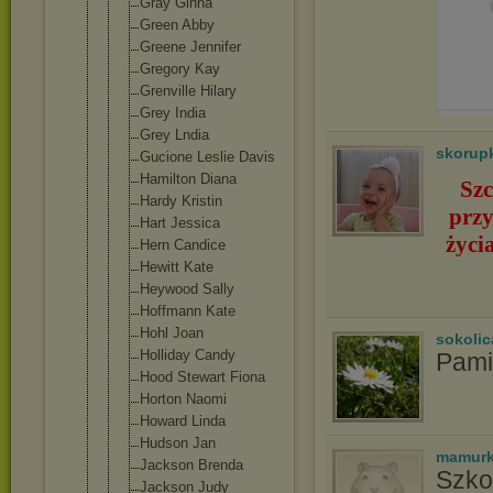
Gray Ginna
Green Abby
Greene Jennifer
Gregory Kay
Grenville Hilary
Grey India
Grey Lndia
skorup
Gucione Leslie Davis
Hamilton Diana
Szc
Hardy Kristin
przy
Hart Jessica
życi
Hern Candice
Hewitt Kate
Heywood Sally
Hoffmann Kate
Hohl Joan
sokolic
Holliday Candy
Pami
Hood Stewart Fiona
Horton Naomi
Howard Linda
Hudson Jan
mamurk
Jackson Brenda
Szko
Jackson Judy