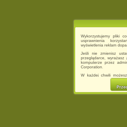
Wykorzystujemy pliki c
usprawnienia korzyst
wyświetlenia reklam dop
Jeśli nie zmienisz ust
przeglądarce, wyrażasz
komputerze przez admin
Corporation.
W każdej chwili możesz
cookies w swojej przeglą
w naszej Pol
Prze
http://chomikuj.pl/Polity
Jednocześnie informuje
może spowodować ogr
Chomikuj.pl.
W przypadku braku twojej
prosimy o opuszczenie se
Wykorzystanie plików c