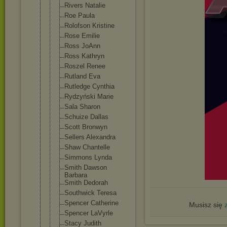
Rivers Natalie
Roe Paula
Rolofson Kristine
Rose Emilie
Ross JoAnn
Ross Kathryn
Roszel Renee
Rutland Eva
Rutledge Cynthia
Rydzyński Marie
Sala Sharon
Schuize Dallas
Scott Bronwyn
Sellers Alexandra
Shaw Chantelle
Simmons Lynda
Smith Dawson
Barbara
Smith Dedorah
Southwick Teresa
Spencer Catherine
Musisz się
Spencer LaVyrle
Stacy Judith