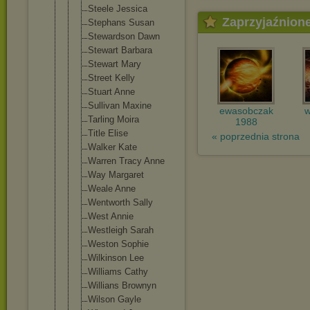
Steele Jessica
Zaprzyjaźnion
Stephans Susan
Stewardson Dawn
Stewart Barbara
Stewart Mary
Street Kelly
Stuart Anne
Sullivan Maxine
ewasobczak
w
Tarling Moira
1988
Title Elise
« poprzednia strona
Walker Kate
Warren Tracy Anne
Way Margaret
Weale Anne
Wentworth Sally
West Annie
Westleigh Sarah
Weston Sophie
Wilkinson Lee
Williams Cathy
Willians Brownyn
Wilson Gayle