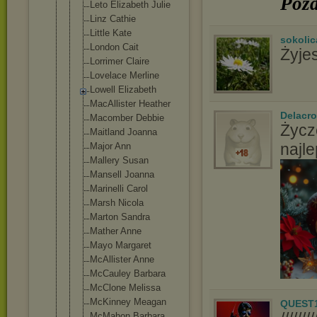
Poz
Leto Elizabeth Julie
Linz Cathie
Little Kate
sokolic
London Cait
Żyje
Lorrimer Claire
Lovelace Merline
Lowell Elizabeth
MacAllister Heather
Delacro
Macomber Debbie
Życz
Maitland Joanna
najl
Major Ann
Mallery Susan
Mansell Joanna
Marinelli Carol
Marsh Nicola
Marton Sandra
Mather Anne
Mayo Margaret
McAllister Anne
McCauley Barbara
McClone Melissa
McKinney Meagan
QUEST
McMahon Barbara